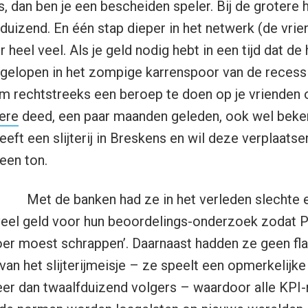
, dan ben je een bescheiden speler. Bij de grotere h
duizend. En één stap dieper in het netwerk (de vrie
er heel veel. Als je geld nodig hebt in een tijd dat d
tgelopen in het zompige karrenspoor van de recess
 rechtstreeks een beroep te doen op je vrienden of 
ere
deed, een paar maanden geleden, ook wel beken
heeft een slijterij in Breskens en wil deze verplaatsen
een ton.
Met de banken had ze in het verleden slechte 
 veel geld voor hun beoordelings-onderzoek zodat Pe
vloer moest schrappen’. Daarnaast hadden ze geen fl
n het slijterijmeisje – ze speelt een opmerkelijke 
r dan twaalfduizend volgers – waardoor alle KPI-