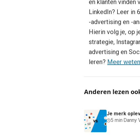
en klanten vinden 
LinkedIn? Leer in 
-advertising en -an
Hierin volg je, op 
strategie, Instag
advertising en Soc
leren?
Meer wete
Anderen lezen oo
Je merk ople
5 min
·
Danny 