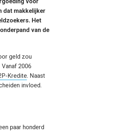
ergoeding voor
m dat makkelijker
eldzoekers. Het
t onderpand van de
oor geld zou
. Vanaf 2006
2P-Kredite
. Naast
cheiden invloed.
t een paar honderd