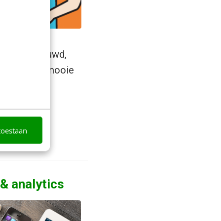
s werd gebouwd,
en de meest mooie
langzaam
toestaan
 & analytics