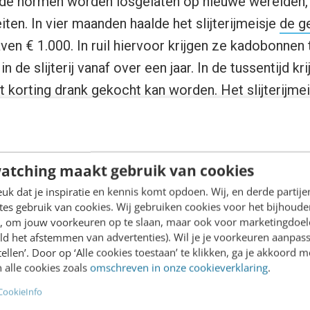
ude normen worden losgelaten op nieuwe werelden, 
iten. In vier maanden haalde het slijterijmeisje
de g
ven € 1.000. In ruil hiervoor krijgen ze kadobonnen
n de slijterij vanaf over een jaar. In de tussentijd k
korting drank gekocht kan worden. Het slijterijmei
pt omzet in de toekomst. “De mensen betalen om kl
eweldig?”. De nieuwe winkel in Sluis gaat volgende w
atching maakt gebruik van cookies
rkten thuis
k dat je inspiratie en kennis komt opdoen. Wij, en derde partij
es gebruik van cookies. Wij gebruiken cookies voor het bijhoude
en, om jouw voorkeuren op te slaan, maar ook voor marketingdoe
k bij je familie, je Facebookvrienden en je
ld het afstemmen van advertenties). Wil je je voorkeuren aanpass
r zitten vast bakkers tussen, loodgieters,
stellen’. Door op ‘Alle cookies toestaan’ te klikken, ga je akkoord m
 alle cookies zoals
omschreven in onze cookieverklaring
.
en, advocaten, rietdekkers, geldschieters,
CookieInfo
, aansprekers, brandewijn tappers,