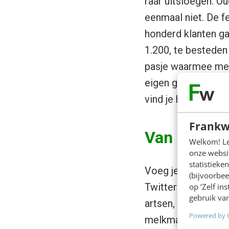
raar uitsloegen. O
eenmaal niet. De fe
honderd klanten ga
1.200, te besteden i
pasje waarmee met 
eigen geld en koo
vind je het niet g
Frankw
Van alle ma
Welkom! Leu
onze websit
statistiek
Voeg je klantnetwer
(bijvoorbee
Twittervolgers. Daa
op ‘Zelf in
gebruik van
artsen, vroedvrouw
Powered by 
melkmannen, boeren