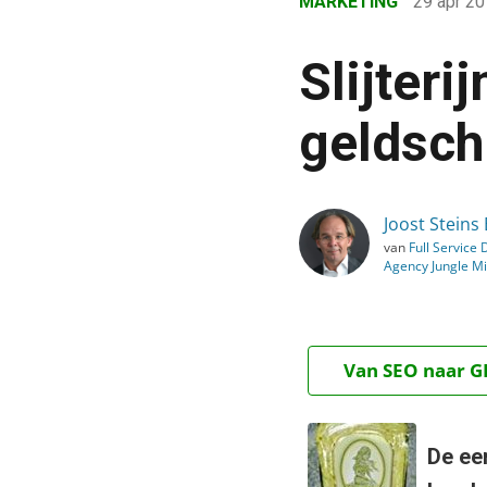
MARKETING
29 apr 2
›
Blog
Slijteri
›
Marketing
geldsch
›
Slijterijmeisje: je netwer
Joost Steins
van
Full Service D
Agency Jungle M
Van SEO naar GE
De een