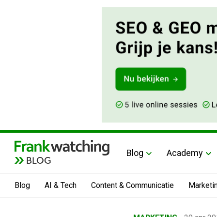
Blog
Academy
BLOG
Blog
AI & Tech
Content & Communicatie
Marketi
Home