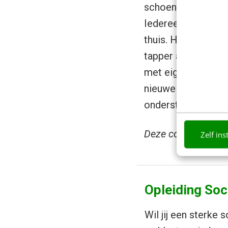
schoenlappers, bo
Iedereen ruilt zijn 
thuis. Het slijteri
tapper aan die va
met eigen waardepa
nieuwe combinatie
onderstroomde.
Deze column werd 
Zelf ins
Opleiding Soc
Wil jij een sterke