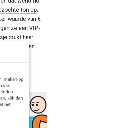
en dat werkt nu
ezochte ton op
,
 ter waarde van €
rijgen ze een VIP-
sje drukt haar
ant te worden,
eek open.
en, maken op
n van
leinden
en, klik dan
et het