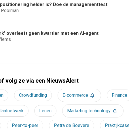
e positionering helder is? Doe de managementtest
d Poolman
rk’ overleeft geen kwartier met een AI-agent
Vlems
of volg ze via een NieuwsAlert
en
Crowdfunding
E-commerce
Finance
lantnetwerk
Lenen
Marketing technology
Peer-to-peer
Petra de Boevere
Praktijkcas