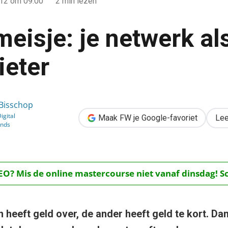
012
om 09:00
2 min lezen
jmeisje: je netwerk al
ieter
k als geldschieter
 Bisschop
igital
Maak FW je Google-favoriet
Lee
inds
O? Mis de online mastercourse niet vanaf dinsdag! Schr
 heeft geld over, de ander heeft geld te kort. Dan