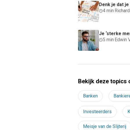
Denk je dat j
4 min
·
Richar
Je ‘sterke me
5 min
·
Edwin 
Bekijk deze topics 
Banken
Bankier
Investeerders
K
Meisje van de Slijterij