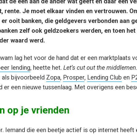
dat de een aan de ander wat geeft en daar een v
t, rente. Je moet elkaar vinden en vertrouwen. O
er ooit banken, die geldgevers verbonden aan g
banken zelf ook geldzoekers werden, en toen he
nder waard werd.
kwam lag het voor de hand dat er een marktplaats v
peer lending
, heette het.
Let’s cut out the middlemen
 als bijvoorbeeld
Zopa
,
Prosper
,
Lending Club
en
P
 er een nieuwe tussenlaag. Met overigens een bes
n op je vrienden
r. Iemand die een beetje actief is op internet heef