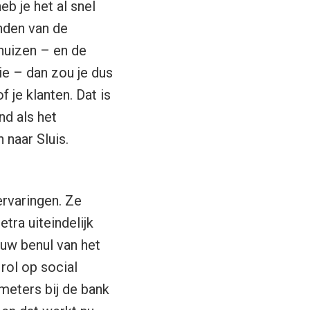
eb je het al snel
nden van de
e huizen – en de
ie – dan zou je dus
je klanten. Dat is
d als het
 naar Sluis.
ervaringen. Ze
tra uiteindelijk
auw benul van het
rol op social
meters bij de bank