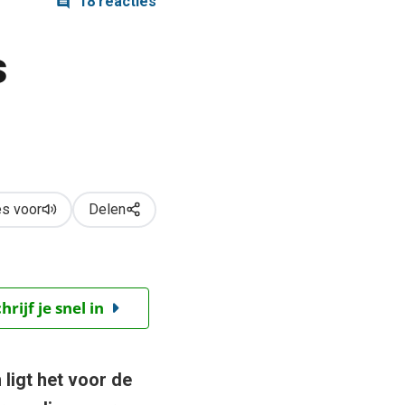
18 reacties
s
s voor
Delen
ijf je snel in
 ligt het voor de