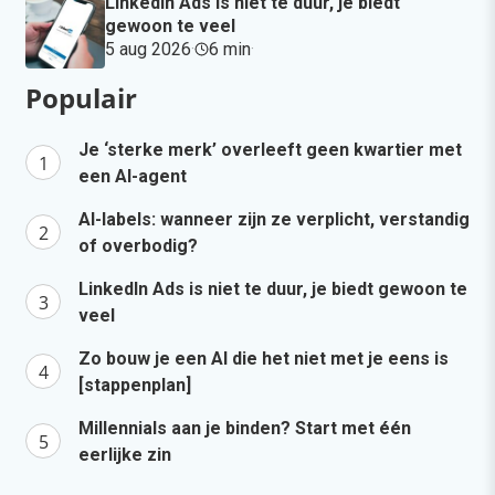
LinkedIn Ads is niet te duur, je biedt
gewoon te veel
5 aug 2026
·
6 min
·
Populair
Je ‘sterke merk’ overleeft geen kwartier met
een AI-agent
AI-labels: wanneer zijn ze verplicht, verstandig
of overbodig?
LinkedIn Ads is niet te duur, je biedt gewoon te
veel
Zo bouw je een AI die het niet met je eens is
[stappenplan]
Millennials aan je binden? Start met één
eerlijke zin