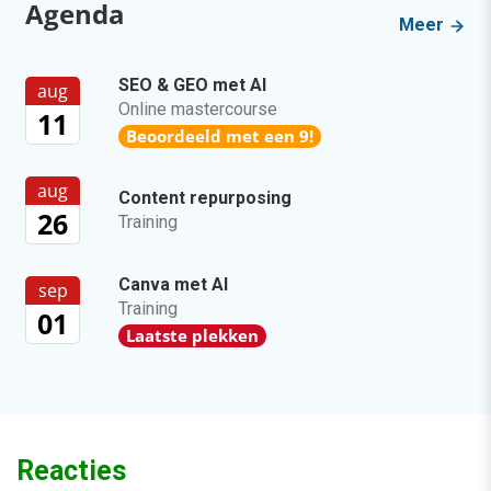
Agenda
Meer
SEO & GEO met AI
aug
Online mastercourse
11
Beoordeeld met een 9!
aug
Content repurposing
26
Training
Canva met AI
sep
Training
01
Laatste plekken
Reacties