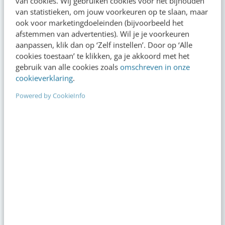
van cookies. Wij gebruiken cookies voor het bijhouden
VIDEO SHORTS
van statistieken, om jouw voorkeuren op te slaan, maar
Bekijk de korte video's
ook voor marketingdoeleinden (bijvoorbeeld het
afstemmen van advertenties). Wil je je voorkeuren
aanpassen, klik dan op ‘Zelf instellen’. Door op ‘Alle
00:00
00:00
cookies toestaan’ te klikken, ga je akkoord met het
gebruik van alle cookies zoals
omschreven in onze
cookieverklaring
.
Powered by CookieInfo