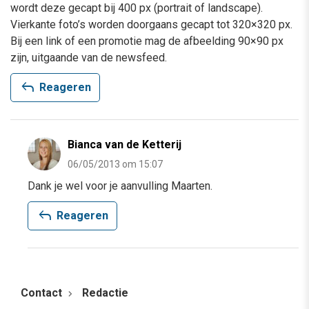
wordt deze gecapt bij 400 px (portrait of landscape).
Vierkante foto’s worden doorgaans gecapt tot 320×320 px.
Bij een link of een promotie mag de afbeelding 90×90 px
zijn, uitgaande van de newsfeed.
reply
Reageren
Bianca van de Ketterij
06/05/2013 om 15:07
Dank je wel voor je aanvulling Maarten.
reply
Reageren
Contact
Redactie