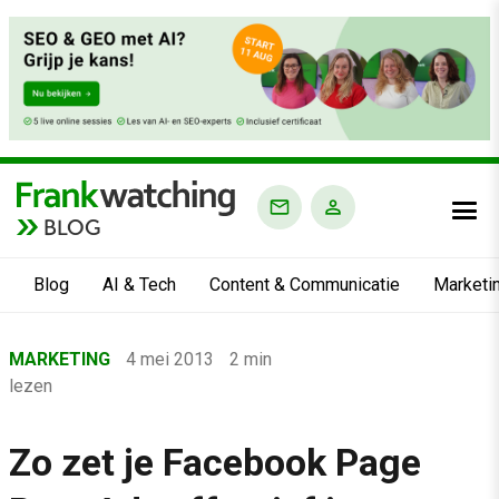
BLOG
Blog
AI & Tech
Content & Communicatie
Marketi
Home
MARKETING
4 mei 2013
2 min
›
lezen
Blog
›
Zo zet je Facebook Page
Marketing