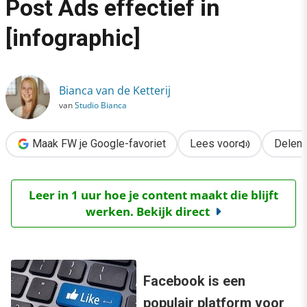
Post Ads effectief in
›
[infographic]
Zo zet je Facebook Page Post Ads effectief in [infographic]
Bianca van de Ketterij
van
Studio Bianca
Maak FW je Google-favoriet
Lees voor
Delen
Leer in 1 uur hoe je content maakt die blijft
werken. Bekijk direct
Facebook is een
populair platform voor