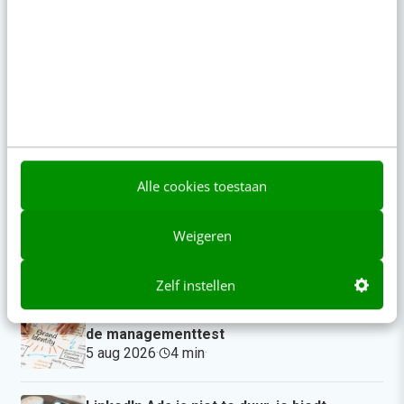
Geef structuur aan je content met een
contentbibliotheek [5 stappen]
08:00
·
4 min
·
“Bedrijven die stevig staan in hun waarden
komen deze geopolitieke storm het beste
door” [podcast]
gisteren
·
3 min
·
Alle cookies toestaan
Zo bouw je een AI die het niet met je eens
Weigeren
is [stappenplan]
gisteren
·
6 min
·
Zelf instellen
Denk je dat je positionering helder is? Doe
de managementtest
5 aug 2026
·
4 min
·