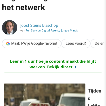
›
het netwerk
Uber en Airbnb: de ongehoord grote kracht van het netwerk
Joost Steins Bisschop
van
Full Service Digital Agency Jungle Minds
Maak FW je Google-favoriet
Lees voor
Delen
Leer in 1 uur hoe je content maakt die blijft
werken. Bekijk direct
Tijden
s