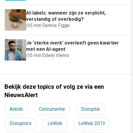
AI-labels: wanneer zijn ze verplicht,
verstandig of overbodig?
5 min
·
Dennis Figge
Je ‘sterke merk’ overleeft geen kwartier
met een AI-agent
5 min
·
Edwin Vlems
Bekijk deze topics of volg ze via een
NieuwsAlert
Airbnb
Concurrentie
Disruptie
Disruptors
LeWeb
LeWeb 2013