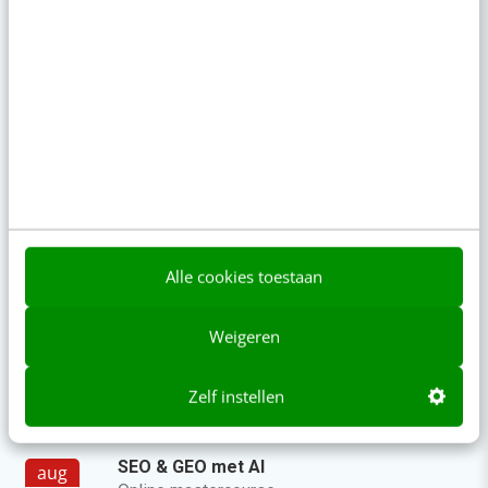
Je ‘sterke merk’ overleeft geen kwartier met
een AI-agent
AI-labels: wanneer zijn ze verplicht, verstandig
of overbodig?
LinkedIn Ads is niet te duur, je biedt gewoon te
veel
Is jouw content doorvertelbaar? Doe de
buurvrouwtest
Alle cookies toestaan
Zo bouw je een AI die het niet met je eens is
Weigeren
[stappenplan]
Agenda
Zelf instellen
Meer
SEO & GEO met AI
aug