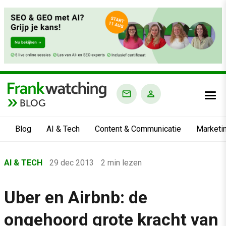
BLOG
Blog
AI & Tech
Content & Communicatie
Marketi
Home
AI & TECH
29 dec 2013
2 min lezen
›
Blog
Uber en Airbnb: de
›
ongehoord grote kracht van
AI & Tech