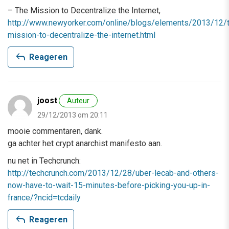
– The Mission to Decentralize the Internet,
http://www.newyorker.com/online/blogs/elements/2013/12/
mission-to-decentralize-the-internet.html
reply
Reageren
joost
Auteur
29/12/2013 om 20:11
mooie commentaren, dank.
ga achter het crypt anarchist manifesto aan.
nu net in Techcrunch:
http://techcrunch.com/2013/12/28/uber-lecab-and-others-
now-have-to-wait-15-minutes-before-picking-you-up-in-
france/?ncid=tcdaily
reply
Reageren