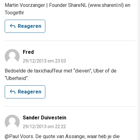
Martin Voorzanger | Founder ShareNL (www.sharenl.nl) en
Toogethr
reply
Reageren
Fred
29/12/2013 om 23:03
Bedoelde de taxichauffeur met “dieven”, Uber of de
“Uberheid”.
reply
Reageren
Sander Duivestein
29/12/2013 om 22:22
@Paul Voors. De quote van Assange, waar heb je die