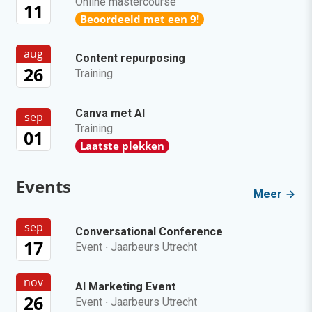
Online mastercourse
11
Beoordeeld met een 9!
aug
Content repurposing
26
Training
Canva met AI
sep
Training
01
Laatste plekken
Events
Meer
sep
Conversational Conference
17
Event
·
Jaarbeurs Utrecht
nov
AI Marketing Event
26
Event
·
Jaarbeurs Utrecht