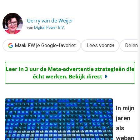
›
Webanalytics is meer dan een ‘black box’ vol data
Gerry van de Weijer
van
Digital Power B.V.
Maak FW je Google-favoriet
Lees voor
Delen
Leer in 3 uur de Meta-advertentie strategieën die
écht werken. Bekijk direct
In mijn
jaren
als
weban