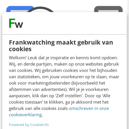
Frankwatching maakt gebruik van
cookies
Welkom! Leuk dat je inspiratie en kennis komt opdoen.
Wij, en derde partijen, maken op onze websites gebruik
van cookies. Wij gebruiken cookies voor het bijhouden
van statistieken, om jouw voorkeuren op te slaan, maar
ook voor marketingdoeleinden (bijvoorbeeld het
afstemmen van advertenties). Wil je je voorkeuren
Digitale identiteit
aanpassen, klik dan op ‘Zelf instellen’. Door op ‘Alle
cookies toestaan’ te klikken, ga je akkoord met het
gebruik van alle cookies zoals
omschreven in onze
En dat klinkt allemaal veelbelovend, maar dan
cookieverklaring
.
moeten we wel eerst de basis op orde hebben.
Powered by CookieInfo
Pas dan kunnen we optimaal gebruik maken van