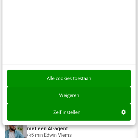
basis voor een strategie en krijg je handvatten om
meer sales en ROI te realiseren.
Bekijk hier de
training of reserveer direct een plekje!
Anderen lezen ook
Alle cookies toestaan
Denk je dat je positionering helder is? Doe
Weigeren
de managementtest
4 min
·
Richard Poolman
Zelf instellen
Je ‘sterke merk’ overleeft geen kwartier
met een AI-agent
5 min
·
Edwin Vlems