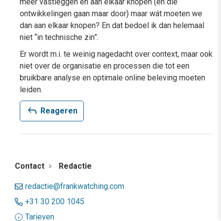
meer vastleggen en aan elkaar knopen (en die
ontwikkelingen gaan maar door) maar wát moeten we
dan aan elkaar knopen? En dat bedoel ik dan helemaal
niet “in technische zin”.
Er wordt m.i. te weinig nagedacht over context, maar ook
niet over de organisatie en processen die tot een
bruikbare analyse en optimale online beleving moeten
leiden.
reply
Reageren
Contact
Redactie
redactie@frankwatching.com
+31 30 200 1045
Tarieven