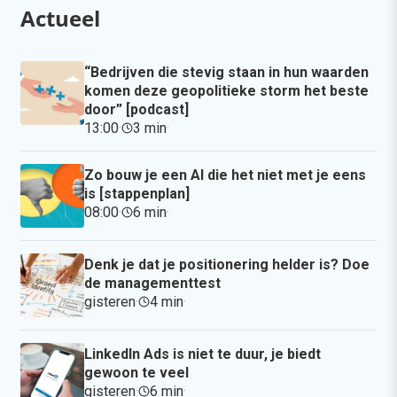
Actueel
“Bedrijven die stevig staan in hun waarden
komen deze geopolitieke storm het beste
door” [podcast]
13:00
·
3 min
·
Zo bouw je een AI die het niet met je eens
is [stappenplan]
08:00
·
6 min
·
Denk je dat je positionering helder is? Doe
de managementtest
gisteren
·
4 min
·
LinkedIn Ads is niet te duur, je biedt
gewoon te veel
gisteren
·
6 min
·