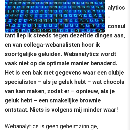
alytics
-
consul
tant liep ik steeds tegen dezelfde dingen aan,
en van collega-webanalisten hoor ik
soortgelijke geluiden. Webanalytics wordt
vaak niet op de optimale manier benaderd.
Het is een bak met gegevens waar een clubje
specialisten – als je geluk hebt – wat chocola
van kan maken, zodat er – opnieuw, als je
geluk hebt – een smakelijke brownie
ontstaat. Niets is volgens mij minder waar!
Webanalytics
is geen geheimzinnige,