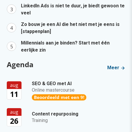
LinkedIn Ads is niet te duur, je biedt gewoon te
veel
Zo bouw je een AI die het niet met je eens is
[stappenplan]
Millennials aan je binden? Start met één
eerlijke zin
Agenda
Meer
SEO & GEO met AI
aug
Online mastercourse
11
Beoordeeld met een 9!
aug
Content repurposing
26
Training