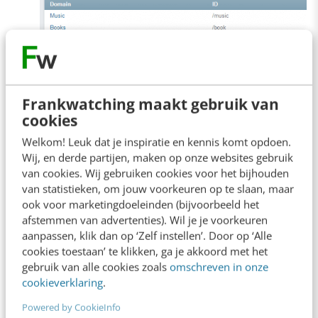
Frankwatching maakt gebruik van
cookies
Welkom! Leuk dat je inspiratie en kennis komt opdoen.
Wij, en derde partijen, maken op onze websites gebruik
van cookies. Wij gebruiken cookies voor het bijhouden
van statistieken, om jouw voorkeuren op te slaan, maar
ook voor marketingdoeleinden (bijvoorbeeld het
afstemmen van advertenties). Wil je je voorkeuren
Zodra je de naam van het domein hebt
aanpassen, klik dan op ‘Zelf instellen’. Door op ‘Alle
gekozen, komt er weer een keuzeblok
cookies toestaan’ te klikken, ga je akkoord met het
gebruik van alle cookies zoals
omschreven in onze
naar voren. Kies het type dat het beste
cookieverklaring
.
past bij je organisatie. Dit kan bijvoorbeeld
Powered by CookieInfo
‘Employer’ zijn.