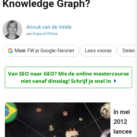
Knowledge Graph?
›
Hoe beïnvloed je Google’s Knowledge Graph?
Anouk van de Velde
van
Expand Online
Maak FW je Google-favoriet
Lees voor
Delen
Van SEO naar GEO? Mis de online mastercourse
niet vanaf dinsdag! Schrijf je snel in
In mei
2012
lancee