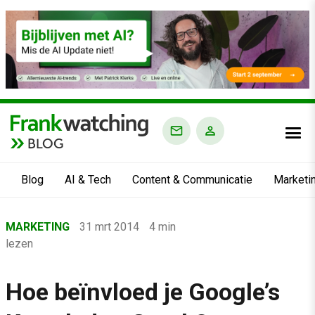
BLOG
Blog
AI & Tech
Content & Communicatie
Marketi
Home
MARKETING
31 mrt 2014
4 min
›
lezen
Blog
›
Hoe beïnvloed je Google’s
Marketing