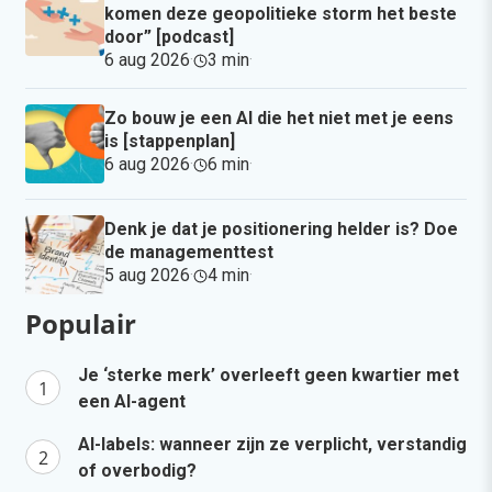
komen deze geopolitieke storm het beste
door” [podcast]
6 aug 2026
·
3 min
·
Zo bouw je een AI die het niet met je eens
is [stappenplan]
6 aug 2026
·
6 min
·
Denk je dat je positionering helder is? Doe
de managementtest
5 aug 2026
·
4 min
·
Populair
Je ‘sterke merk’ overleeft geen kwartier met
een AI-agent
AI-labels: wanneer zijn ze verplicht, verstandig
of overbodig?