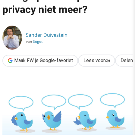
›
privacy niet meer?
Trending topic #singleparenttrip: bestaat privacy niet meer?
Sander Duivestein
van
Sogeti
Maak FW je Google-favoriet
Lees voor
Delen