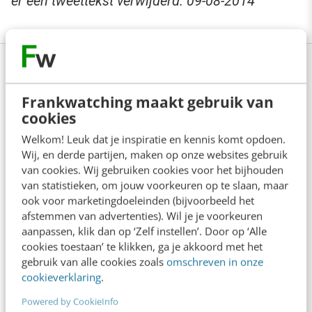
er een tweettekst verwijderd. 09-08-2014
Opleiding Social media: over
marketing, advertising & analytics
Frankwatching maakt gebruik van
cookies
Wil jij een sterke social strategie opzetten? En
Welkom! Leuk dat je inspiratie en kennis komt opdoen.
Wij, en derde partijen, maken op onze websites gebruik
nieuwe leads en klanten vinden via kanalen als
van cookies. Wij gebruiken cookies voor het bijhouden
Instagram, Facebook en LinkedIn? Leer in 6 dagen de
van statistieken, om jouw voorkeuren op te slaan, maar
ook voor marketingdoeleinden (bijvoorbeeld het
basis van socialmedia-marketing, -advertising en -
afstemmen van advertenties). Wil je je voorkeuren
analytics in onze opleiding Social media. Hierin krijg
aanpassen, klik dan op ‘Zelf instellen’. Door op ‘Alle
cookies toestaan’ te klikken, ga je akkoord met het
je handvatten om de juiste social KPI´s te
gebruik van alle cookies zoals
omschreven in onze
cookieverklaring
.
formuleren, je naamsbekendheid en bereik te
vergroten (zowel paid als organisch) en je resultaten
Powered by CookieInfo