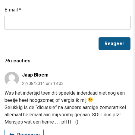
E-mail
*
76 reacties
Jaap Bloem
22/08/2014 om 18:03
Was het indertijd toen dit speelde inderdaad niet nog een
beetje heet hoogzomer, of vergis ik mij
Gelukkig is de “dicussie” na sanders aardige zomerartikel
allemaal helemaal aan mij voorbij gegaan. SOIT dus plz!
Mensjes wat een herrie . . . pffff :-((
reply
Reageren