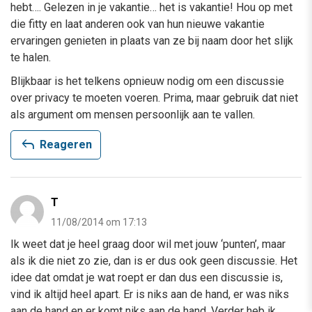
hebt…. Gelezen in je vakantie… het is vakantie! Hou op met
die fitty en laat anderen ook van hun nieuwe vakantie
ervaringen genieten in plaats van ze bij naam door het slijk
te halen.
Blijkbaar is het telkens opnieuw nodig om een discussie
over privacy te moeten voeren. Prima, maar gebruik dat niet
als argument om mensen persoonlijk aan te vallen.
reply
Reageren
T
11/08/2014 om 17:13
Ik weet dat je heel graag door wil met jouw ‘punten’, maar
als ik die niet zo zie, dan is er dus ook geen discussie. Het
idee dat omdat je wat roept er dan dus een discussie is,
vind ik altijd heel apart. Er is niks aan de hand, er was niks
aan de hand en er komt niks aan de hand. Verder heb ik