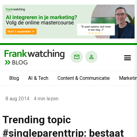
BLOG
Blog
AI & Tech
Content & Communicatie
Marketi
Home
8 aug 2014
4 min lezen
›
Blog
Trending topic
›
#singleparenttrip: bestaat
Alle artikelen