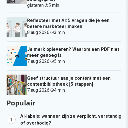
gisteren
·
5 min
·
Reflecteer met AI: 5 vragen die je een
betere marketeer maken
8 aug 2026
·
3 min
·
Je merk opleveren? Waarom een PDF niet
meer genoeg is
7 aug 2026
·
5 min
·
Geef structuur aan je content met een
contentbibliotheek [5 stappen]
7 aug 2026
·
4 min
·
Populair
AI-labels: wanneer zijn ze verplicht, verstandig
of overbodig?