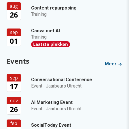
aug
Content repurposing
26
Training
Canva met AI
sep
Training
01
Laatste plekken
Events
Meer
sep
Conversational Conference
17
Event
·
Jaarbeurs Utrecht
nov
AI Marketing Event
26
Event
·
Jaarbeurs Utrecht
feb
SocialToday Event