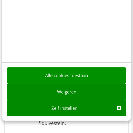
Over de auteur
Sander Duivestein
van
Sogeti
Sander Duivestein is spreker,
auteur en trendwatcher bij Sogeti
(Verkenningsinstituut Nieuwe
Alle cookies toestaan
Technologie), het
onderzoeksinstituut van Sogeti. Hij
Weigeren
is de co-auteur van de boeken Het
App Effect, Don't Be Evil,
Collaboration in the Cloud en Me
Zelf instellen
The Media. Volgen via Twitter?
@duivestein.