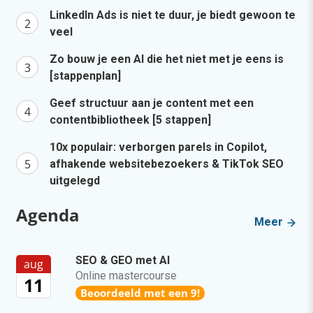
LinkedIn Ads is niet te duur, je biedt gewoon te
veel
Zo bouw je een AI die het niet met je eens is
[stappenplan]
Geef structuur aan je content met een
contentbibliotheek [5 stappen]
10x populair: verborgen parels in Copilot,
afhakende websitebezoekers & TikTok SEO
uitgelegd
Agenda
Meer
SEO & GEO met AI
aug
Online mastercourse
11
Beoordeeld met een 9!