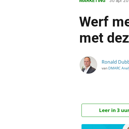
MARKETING
30 apr 2
›
Blog
Werf me
›
Marketing
met dez
›
Werf meer nieuwsbriefa
Ronald Dub
van
DMARC Anal
Leer in 3 uu