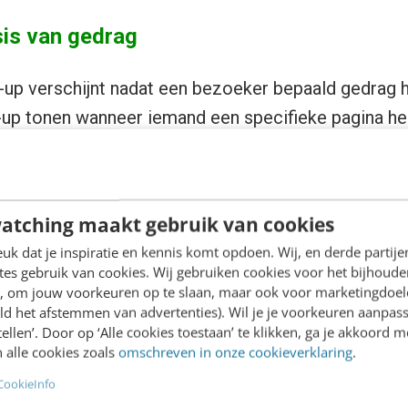
is van gedrag
-up verschijnt nadat een bezoeker bepaald gedrag 
p-up tonen wanneer iemand een specifieke pagina h
ft bezocht of tot een bepaald punt op specifieke pa
log) naar beneden is gescrold.
atching maakt gebruik van cookies
 verlaten van de website
k dat je inspiratie en kennis komt opdoen. Wij, en derde partij
es gebruik van cookies. Wij gebruiken cookies voor het bijhoude
ker met zijn muis omhoog beweegt om je website t
en, om jouw voorkeuren op te slaan, maar ook voor marketingdoe
en. Deze pop-up wordt relatief veel gebruikt, omd
ld het afstemmen van advertenties). Wil je je voorkeuren aanpass
stellen’. Door op ‘Alle cookies toestaan’ te klikken, ga je akkoord m
nste stoort in hun bezoeksessie.
 alle cookies zoals
omschreven in onze cookieverklaring
.
CookieInfo