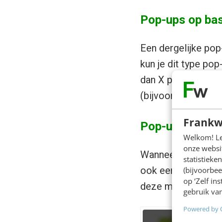
Pop-ups op bas
Een dergelijke pop
kun je dit type po
dan X pagina’s hee
(bijvoorbeeld de b
Frankw
Pop-ups bij het
Welkom! Leu
onze websit
Wanneer een bezoe
statistiek
ook een pop-up ton
(bijvoorbee
op ‘Zelf in
deze manier het mi
gebruik van
Powered by 