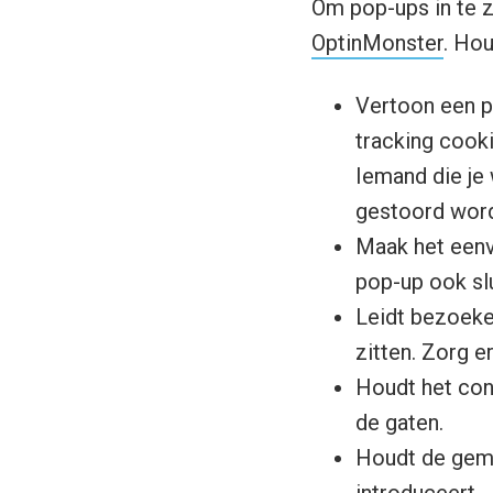
Om pop-ups in te z
OptinMonster
. Hou
Vertoon een p
tracking cook
Iemand die je
gestoord wor
Maak het eenvo
pop-up ook slu
Leidt bezoeker
zitten. Zorg 
Houdt het conv
de gaten.
Houdt de gemi