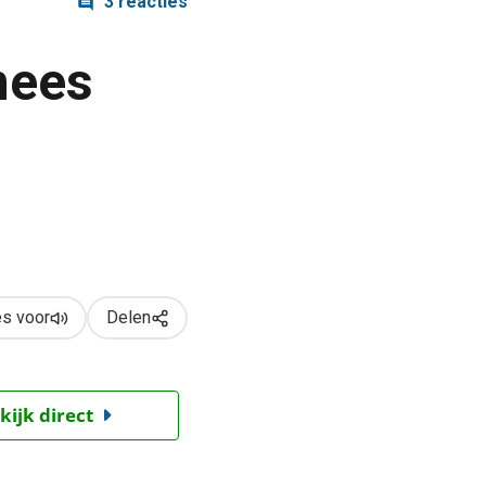
3 reacties
nees
s voor
Delen
kijk direct