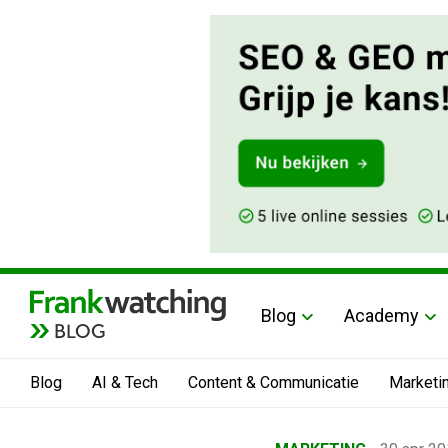
Blog
Academy
BLOG
Blog
AI & Tech
Content & Communicatie
Marketi
Home