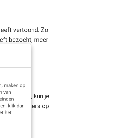
heeft vertoond. Zo
eeft bezocht, meer
gina’s
en, maken op
n van
e verlaten, kun je
leinden
at je bezoekers op
en, klik dan
et het