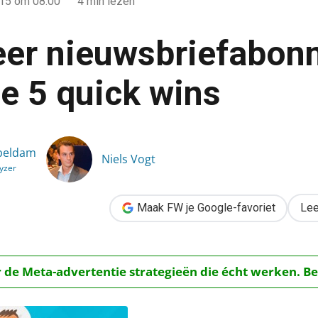
015
om 08:00
4 min lezen
er nieuwsbriefabon
e 5 quick wins
bonnees met deze 5 quick wins
beldam
Niels Vogt
yzer
Maak FW je Google-favoriet
Lee
r de Meta-advertentie strategieën die écht werken. Be