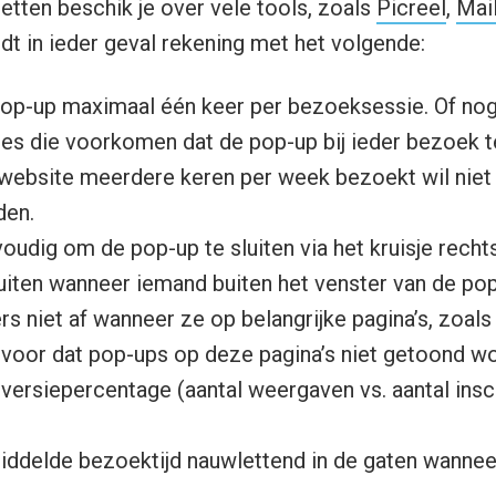
etten beschik je over vele tools, zoals
Picreel
,
Mai
dt in ieder geval rekening met het volgende:
op-up maximaal één keer per bezoeksessie. Of nog 
ies die voorkomen dat de pop-up bij ieder bezoek t
 website meerdere keren per week bezoekt wil niet
den.
udig om de pop-up te sluiten via het kruisje recht
iten wanneer iemand buiten het venster van de pop-
s niet af wanneer ze op belangrijke pagina’s, zoals
ervoor dat pop-ups op deze pagina’s niet getoond w
ersiepercentage (aantal weergaven vs. aantal insch
ddelde bezoektijd nauwlettend in de gaten wannee