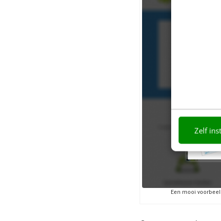
Zelf ins
Een mooi voorbeeld