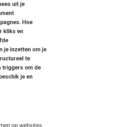
ees uit je
ament
mpagnes. Hoe
 kliks en
lfde
 je inzetten om je
ructureel te
in triggers om de
beschik je en
omen op websites.