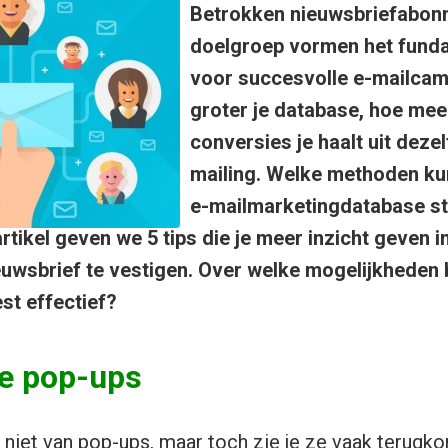
Betrokken nieuwsbriefabonn
doelgroep vormen het fund
voor succesvolle e-mailca
groter je database, hoe meer
conversies je haalt uit deze
mailing. Welke methoden kun
e-mailmarketingdatabase st
artikel geven we 5 tips die je meer inzicht geven 
euwsbrief te vestigen. Over welke mogelijkheden 
st effectief?
e pop-ups
niet van pop-ups, maar toch zie je ze vaak terugk