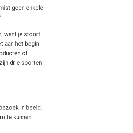
 mist geen enkele
.
, want je stoort
ct aan het begin
oducten of
zijn drie soorten
bezoek in beeld.
om te kunnen