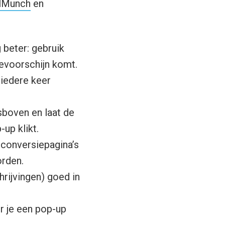
lMunch
en
beter: gebruik
evoorschijn komt.
 iedere keer
sboven en laat de
up klikt.
 conversiepagina’s
orden.
rijvingen) goed in
r je een pop-up