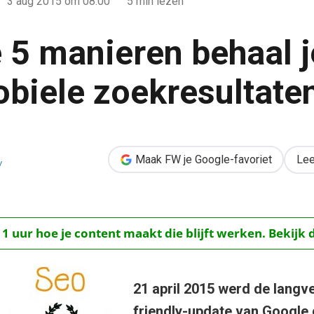
3 aug 2015
om 08:00
5 min lezen
 5 manieren behaal j
obiele zoekresultate
l je winst in de mobiele zoekresultaten
Maak FW je Google-favoriet
Lee
y
 1 uur hoe je content maakt die blijft werken. Bekijk 
21 april 2015 werd de lang
friendly
-update van Google 