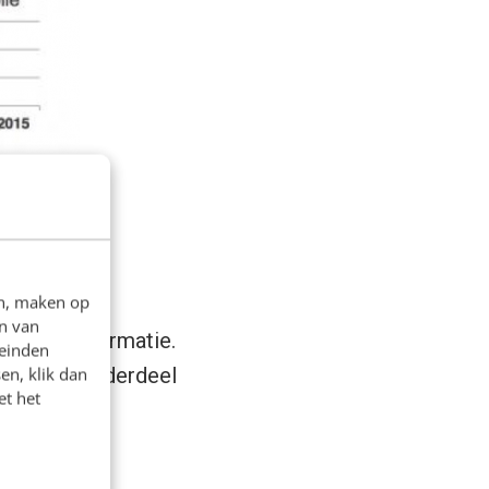
en, maken op
n van
evante informatie.
leinden
langrijk onderdeel
en, klik dan
et het