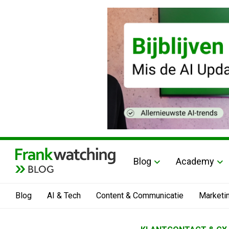
Blog
Academy
BLOG
Blog
AI & Tech
Content & Communicatie
Marketi
Home