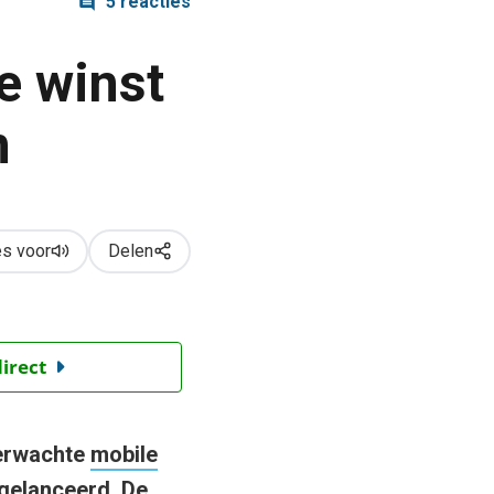
5 reacties
e winst
n
s voor
Delen
direct
verwachte
mobile
gelanceerd. De