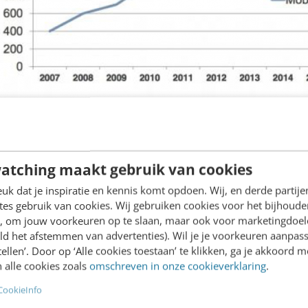
ustomer journey
atching maakt gebruik van cookies
k dat je inspiratie en kennis komt opdoen. Wij, en derde partij
es gebruik van cookies. Wij gebruiken cookies voor het bijhoude
iken de mobiele telefoon voor het zoeken naar rel
en, om jouw voorkeuren op te slaan, maar ook voor marketingdoe
rganische vindbaarheid, oftewel mobile SEO, een be
ld het afstemmen van advertenties). Wil je je voorkeuren aanpass
stellen’. Door op ‘Alle cookies toestaan’ te klikken, ga je akkoord m
se
customer journey
geworden.
 alle cookies zoals
omschreven in onze cookieverklaring
.
CookieInfo
stomer journey