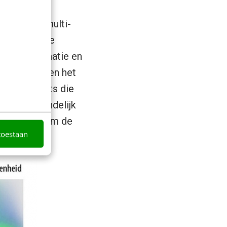
komst van multi-
en dagelijkse
 van informatie en
de techniek en het
es en tablets die
oen. Uiteindelijk
maar vooral om de
toestaan