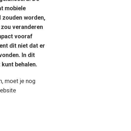
at mobiele
d zouden worden,
’ zou veranderen
mpact vooraf
nt dit niet dat er
onden. In dit
t kunt behalen.
n, moet je nog
ebsite