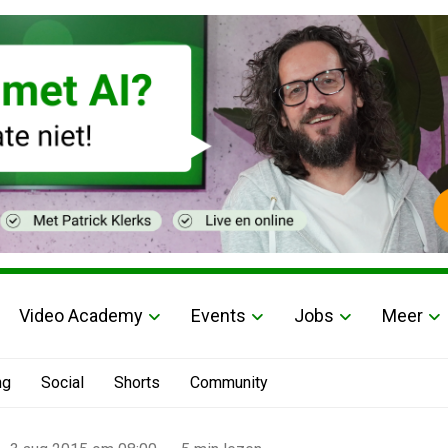
Video Academy
Events
Jobs
Meer
ng
Social
Shorts
Community