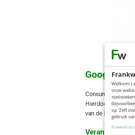
Google & c
Frankw
Welkom! Leu
onze websit
Consumenten gebru
statistiek
Hierdoor is deze o
(bijvoorbee
op ‘Zelf in
van de hedendaag
gebruik van
Powered by 
Verandering cu