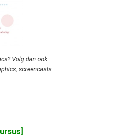
hics? Volg dan ook
aphics, screencasts
cursus]