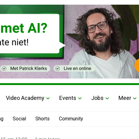
Video Academy
Events
Jobs
Meer
ng
Social
Shorts
Community