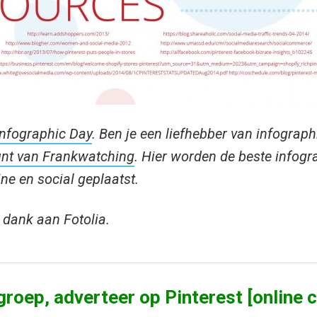
Infographic Day
. Ben je een liefhebber van infograp
unt van Frankwatching
. Hier worden de beste infogr
ine en social geplaatst.
et dank aan Fotolia.
groep, adverteer op Pinterest [online 