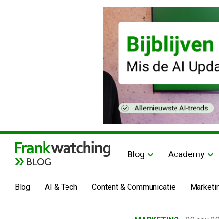
Blog
Academy
BLOG
Blog
AI & Tech
Content & Communicatie
Marketi
Home