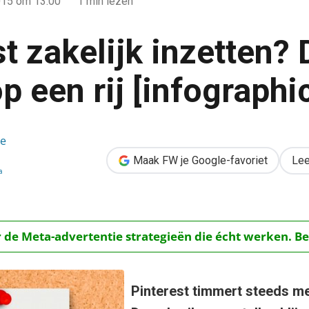
015
om 13:00
1 min lezen
t zakelijk inzetten? 
op een rij [infographi
n? De cijfers op een rij [infographic]
de
Maak FW je Google-favoriet
Lee
a
r de Meta-advertentie strategieën die écht werken. Be
Pinterest timmert steeds m