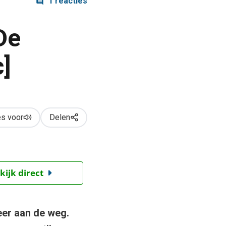
1 reacties
De
c]
s voor
Delen
kijk direct
eer aan de weg.