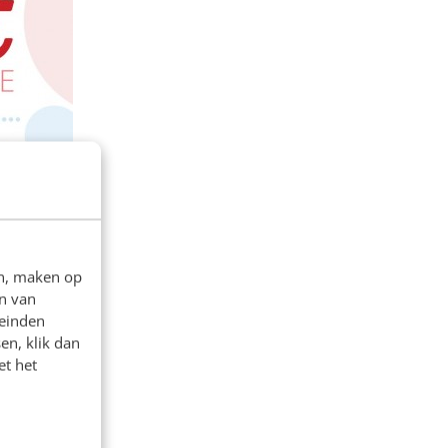
en, maken op
n van
leinden
en, klik dan
et het