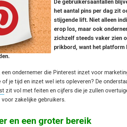
De gebruikersaantallen blijv
het aantal pins per dag zit o
stijgende lift. Niet alleen in
erop los, maar ook onderne
zichzelf steeds vaker zien o
prikbord, want het platform
den.
ok een ondernemer die Pinterest inzet voor marketi
e of je tijd en inzet wel iets opleveren? De onderst
st
zit vol met feiten en cijfers die je zullen overtui
 voor zakelijke gebruikers.
r en een groter bereik