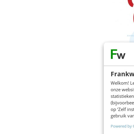
Frankw
Welkom! Leu
onze websit
statistiek
(bijvoorbee
op ‘Zelf in
gebruik van
Powered by 