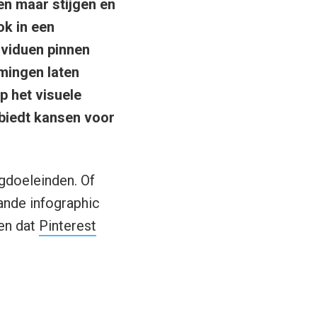
en maar stijgen en
ok in een
dividuen pinnen
mingen laten
p het visuele
 biedt kansen voor
ngdoeleinden. Of
aande infographic
gen dat
Pinterest