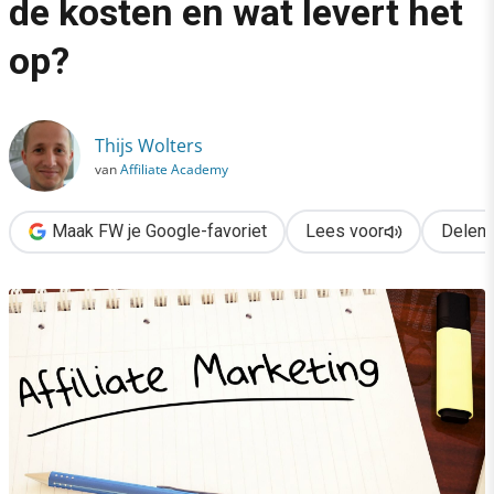
de kosten en wat levert het
›
op?
Affiliate marketing: wat zijn de kosten en wat levert het op?
Thijs Wolters
van
Affiliate Academy
Maak FW je Google-favoriet
Lees voor
Delen