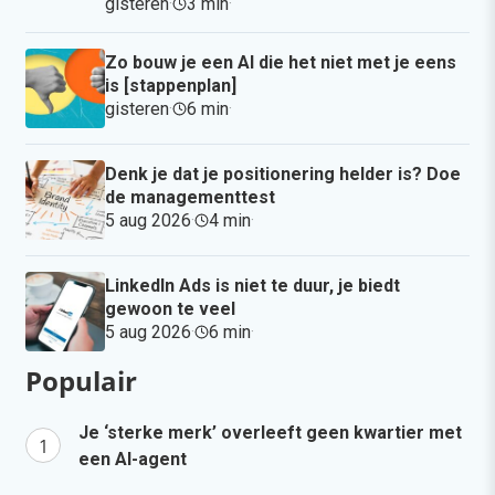
gisteren
·
3 min
·
Zo bouw je een AI die het niet met je eens
is [stappenplan]
gisteren
·
6 min
·
Denk je dat je positionering helder is? Doe
de managementtest
5 aug 2026
·
4 min
·
LinkedIn Ads is niet te duur, je biedt
gewoon te veel
5 aug 2026
·
6 min
·
Populair
Je ‘sterke merk’ overleeft geen kwartier met
een AI-agent