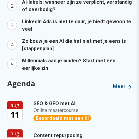
AI-labels: wanneer zijn ze verplicht, verstandig
of overbodig?
LinkedIn Ads is niet te duur, je biedt gewoon te
veel
Zo bouw je een AI die het niet met je eens is
[stappenplan]
Millennials aan je binden? Start met één
eerlijke zin
Agenda
Meer
SEO & GEO met AI
aug
Online mastercourse
11
Beoordeeld met een 9!
aug
Content repurposing