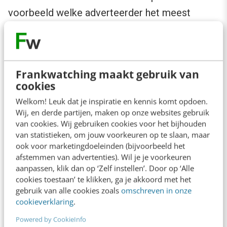
voorbeeld welke adverteerder het meest
gepromoot zal worden. Als de adverteerder
met de beste aanbieding op basis van de
doorgestuurde kliks twee keer zoveel
Frankwatching maakt gebruik van
conversie oplevert, dan de adverteerder met
cookies
de hogere affiliate-vergoeding dan wint
Welkom! Leuk dat je inspiratie en kennis komt opdoen.
adverteerder 1.
Wij, en derde partijen, maken op onze websites gebruik
van cookies. Wij gebruiken cookies voor het bijhouden
van statistieken, om jouw voorkeuren op te slaan, maar
Als de aanbiedingen altijd scherper zijn dan de
ook voor marketingdoeleinden (bijvoorbeeld het
concurrent, dan kan de affiliate-vergoeding naar
afstemmen van advertenties). Wil je je voorkeuren
aanpassen, klik dan op ‘Zelf instellen’. Door op ‘Alle
beneden worden bijgesteld zonder dat dit ten
cookies toestaan’ te klikken, ga je akkoord met het
koste gaat van de aantallen. Affiliates kijken
gebruik van alle cookies zoals
omschreven in onze
cookieverklaring
.
naar wat een klik oplevert in combinatie met
het volume aan kliks die ze door kunnen sturen.
Powered by CookieInfo