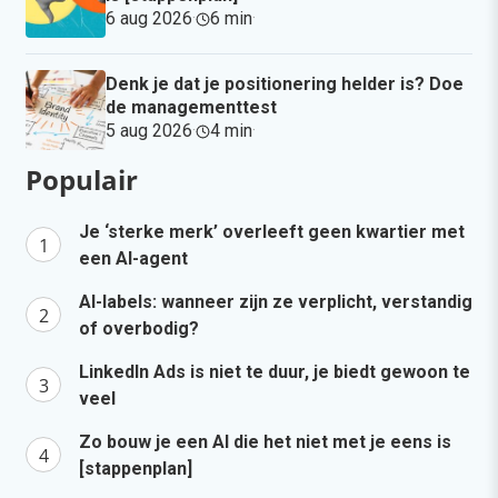
6 aug 2026
·
6 min
·
Denk je dat je positionering helder is? Doe
de managementtest
5 aug 2026
·
4 min
·
Populair
Je ‘sterke merk’ overleeft geen kwartier met
een AI-agent
AI-labels: wanneer zijn ze verplicht, verstandig
of overbodig?
LinkedIn Ads is niet te duur, je biedt gewoon te
veel
Zo bouw je een AI die het niet met je eens is
[stappenplan]