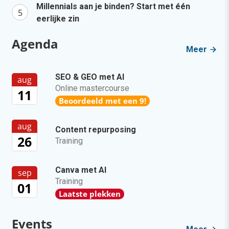
Millennials aan je binden? Start met één
eerlijke zin
Agenda
Meer
SEO & GEO met AI
aug
Online mastercourse
11
Beoordeeld met een 9!
aug
Content repurposing
26
Training
Canva met AI
sep
Training
01
Laatste plekken
Events