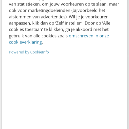
impact van de 5 genoemde elementen
van statistieken, om jouw voorkeuren op te slaan, maar
ook voor marketingdoeleinden (bijvoorbeeld het
gemeten en tot welke conclusies ben je daarbij
afstemmen van advertenties). Wil je je voorkeuren
gekomen?
aanpassen, klik dan op ‘Zelf instellen’. Door op ‘Alle
cookies toestaan’ te klikken, ga je akkoord met het
gebruik van alle cookies zoals
omschreven in onze
Afbeelding intro met dank aan 123RF.
cookieverklaring
.
Powered by CookieInfo
Nieuw: training User Experience
(UX)
Hoe zorg je op je website of in je app voor een
optimale gebruikerservaring? Hoe breng je met user
research je doelgroep in kaart? En welke
oplossingen passen bij haar wensen, behoeften en