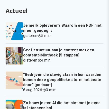
Actueel
Je merk opleveren? Waarom een PDF niet
meer genoeg is
gisteren
·
5 min
·
Geef structuur aan je content met een
contentbibliotheek [5 stappen]
gisteren
·
4 min
·
“Bedrijven die stevig staan in hun waarden
komen deze geopolitieke storm het beste
door” [podcast]
6 aug 2026
·
3 min
·
Zo bouw je een AI die het niet met je eens
is [stappenplan]