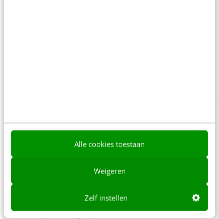
AI in klantenservice: waar moet je op letten?
6 min
·
Steven Lemmens
Van online winkel naar AI-infrastructuur: de
transformatie van de webshop
6 min
·
Atie de Heer
Bekijk deze topics of volg ze via een
NieuwsAlert
Alle cookies toestaan
Animaties
Conversie
Weigeren
Customer experience
Frame rate
Zelf instellen
User experience