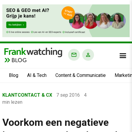
BLOG
Blog
AI & Tech
Content & Communicatie
Marketi
Home
KLANTCONTACT & CX
7 sep 2016
4
›
min lezen
Blog
›
Voorkom een negatieve
Klantcontact & CX