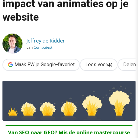
impact van animaties op je
›
website
Voorkom een negatieve impact van animaties op je website
Jeffrey de Ridder
van
Computest
Maak FW je Google-favoriet
Lees voor
Delen
Van SEO naar GEO? Mis de online mastercourse