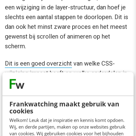
een wijziging in de layer-structuur, dan hoef je
slechts een aantal stappen te doorlopen. Dit is
dan ook het minst zware proces en het meest
gewenst bij scrollen of animeren op het
scherm.
Dit is een goed overzicht
van welke CSS-
wijziging impact heeft op welke onderdelen in
het
pixel to screen
-pad.
Jouw ervaringen
Frankwatching maakt gebruik van
cookies
Ik ben benieuwd naar jouw ervaringen op dit
Welkom! Leuk dat je inspiratie en kennis komt opdoen.
Wij, en derde partijen, maken op onze websites gebruik
gebied. Heb je misschien al zelf eens de
van cookies. Wij gebruiken cookies voor het bijhouden