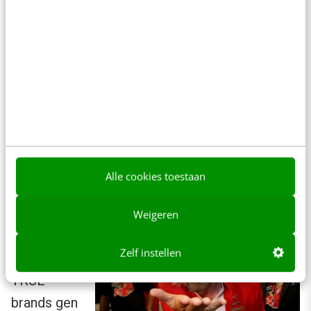
vertellen en delen hun kennis en diepste
geheimen als zij denken dat dit bijdraagt aan
hun missie. En als ze een fout maken, zijn ze
daar open en eerlijk over. Dus niet als
Volkswagen en Ryanair, wel als Patagonia en
Ben & Jerry’s.
Responsibility
Alle cookies toestaan
Verantwoo
Weigeren
rdelijkheid
Zelf instellen
wordt door
TRUE
brands gen