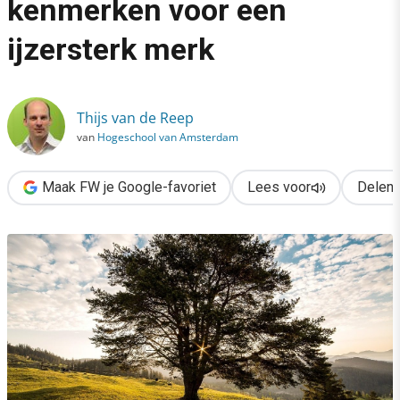
kenmerken voor een
›
ijzersterk merk
TRUE brands: dit zijn dé 4 kenmerken voor een ijzersterk merk
Thijs van de Reep
van
Hogeschool van Amsterdam
Maak FW je Google-favoriet
Lees voor
Delen