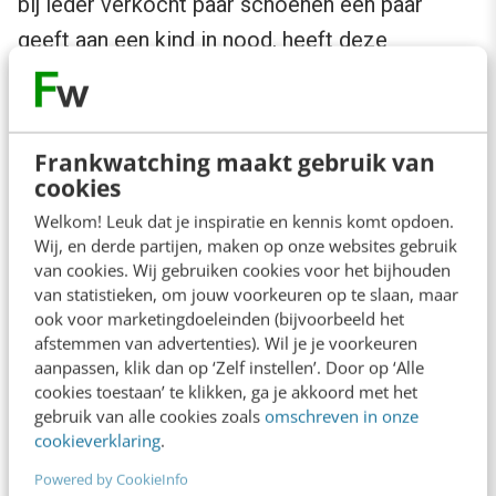
bij ieder verkocht paar schoenen een paar
geeft aan een kind in nood, heeft deze
gedachte omarmd.
7. Vluchtig mediagedrag
Frankwatching maakt gebruik van
cookies
Het aanbod aan media is onvoorstelbaar groot,
Welkom! Leuk dat je inspiratie en kennis komt opdoen.
dus moet er gescreend en gekozen worden. In
Wij, en derde partijen, maken op onze websites gebruik
van cookies. Wij gebruiken cookies voor het bijhouden
een razend tempo. Dit leidt tot een kortere
van statistieken, om jouw voorkeuren op te slaan, maar
aandachtscurve en vluchtig mediagedrag. De
ook voor marketingdoeleinden (bijvoorbeeld het
afstemmen van advertenties). Wil je je voorkeuren
‘Battle for Attention’ woedt steeds heftiger.
aanpassen, klik dan op ‘Zelf instellen’. Door op ‘Alle
cookies toestaan’ te klikken, ga je akkoord met het
8. Marketing en merken
gebruik van alle cookies zoals
omschreven in onze
cookieverklaring
.
Millenials en digital natives staan kritisch
Powered by CookieInfo