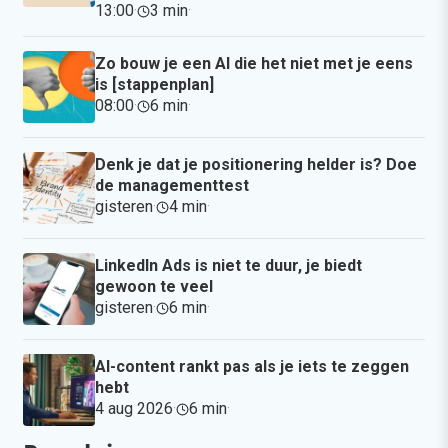
13:00
·
3 min
·
Zo bouw je een AI die het niet met je eens
is [stappenplan]
08:00
·
6 min
·
Denk je dat je positionering helder is? Doe
de managementtest
gisteren
·
4 min
·
LinkedIn Ads is niet te duur, je biedt
gewoon te veel
gisteren
·
6 min
·
AI-content rankt pas als je iets te zeggen
hebt
4 aug 2026
·
6 min
·