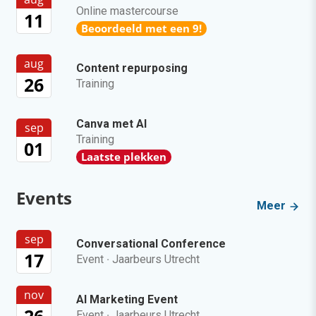
Online mastercourse
11
Beoordeeld met een 9!
aug
Content repurposing
26
Training
Canva met AI
sep
Training
01
Laatste plekken
Events
Meer
sep
Conversational Conference
17
Event
·
Jaarbeurs Utrecht
nov
AI Marketing Event
Event
·
Jaarbeurs Utrecht