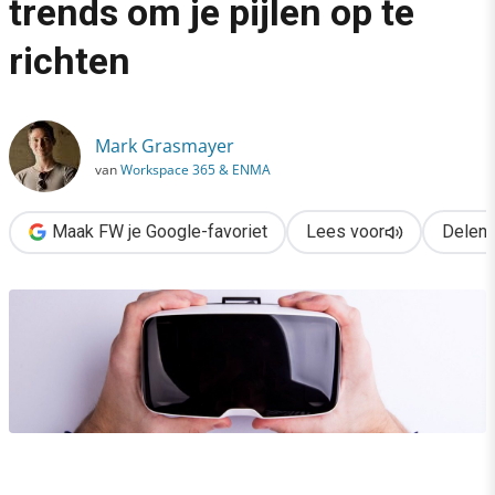
trends om je pijlen op te
›
richten
Virtual reality & live video: 2 trends om je pijlen op te richten
Mark Grasmayer
van
Workspace 365 & ENMA
Maak FW je Google-favoriet
Lees voor
Delen