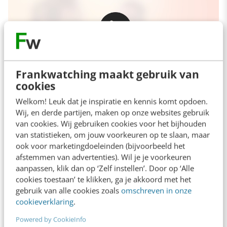
Frankwatching maakt gebruik van
cookies
Welkom! Leuk dat je inspiratie en kennis komt opdoen.
Wij, en derde partijen, maken op onze websites gebruik
Als deze technologieën gecombineerd worden
van cookies. Wij gebruiken cookies voor het bijhouden
van statistieken, om jouw voorkeuren op te slaan, maar
met Social VR van TNO, dan ontstaat er een
ook voor marketingdoeleinden (bijvoorbeeld het
echte virtuele wereld. Waarin je samen door
afstemmen van advertenties). Wil je je voorkeuren
aanpassen, klik dan op ‘Zelf instellen’. Door op ‘Alle
een bos heenloopt, elkaar aan kunt kijken en
cookies toestaan’ te klikken, ga je akkoord met het
eekhoorntjes aan kunt wijzen. Wil je zelf VR
gebruik van alle cookies zoals
omschreven in onze
cookieverklaring
.
ervaren? Dan raad ik je aan om 25 – 27 oktober
de
VR Days in Amsterdam
te bezoeken.
Powered by CookieInfo