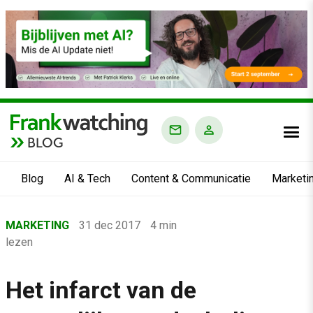
BLOG
Blog
AI & Tech
Content & Communicatie
Marketi
Home
MARKETING
31 dec 2017
4 min
›
lezen
Blog
›
Het infarct van de
Marketing