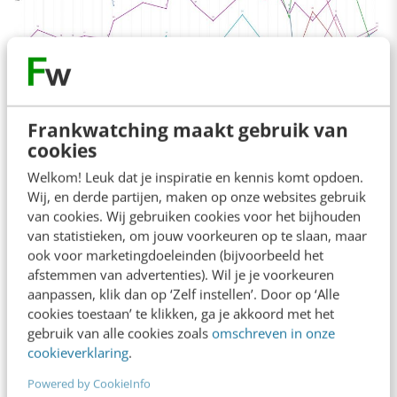
Gereedschap, auto’s, huizen, allemaal
Frankwatching maakt gebruik van
cookies
moleculaire goederen, in een goed
Welkom! Leuk dat je inspiratie en kennis komt opdoen.
georganiseerde deeleconomie zijn ze geschikt
Wij, en derde partijen, maken op onze websites gebruik
om zich in kleinere eenheden te laten
van cookies. Wij gebruiken cookies voor het bijhouden
van statistieken, om jouw voorkeuren op te slaan, maar
opsplitsen en zo te bereiken dat er letterlijk
ook voor marketingdoeleinden (bijvoorbeeld het
veel meer gedeeld wordt. Desnoods met
afstemmen van advertenties). Wil je je voorkeuren
micro-betalingen en dan ook maar meteen in
aanpassen, klik dan op ‘Zelf instellen’. Door op ‘Alle
cookies toestaan’ te klikken, ga je akkoord met het
de
blockchain
. Het opmerkelijke is dat je het
gebruik van alle cookies zoals
omschreven in onze
nog veel te weinig ziet gebeuren. Stijve
cookieverklaring
.
contracten. Weekhuur. Jaarabonnement. Back-
Powered by CookieInfo