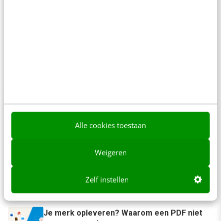
Maak tijdens de training Online marketing (basis)
kennis met de belangrijkste onderdelen van digital
marketing: van social media tot webanalytics. En van
e-mailmarketing tot adverteren.
Meer weten?
Alle cookies toestaan
Anderen lezen ook
Weigeren
Reflecteer met AI: 5 vragen die je een betere
marketeer maken
Zelf instellen
3 min
·
Kim Pot
Je merk opleveren? Waarom een PDF niet