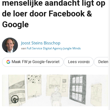
menselijke aandacht ligt op
›
de loer door Facebook &
Het infarct van de menselijke aandacht ligt op de loer door Fa
Google
Joost Steins Bisschop
van
Full Service Digital Agency Jungle Minds
Maak FW je Google-favoriet
Lees voor
Delen