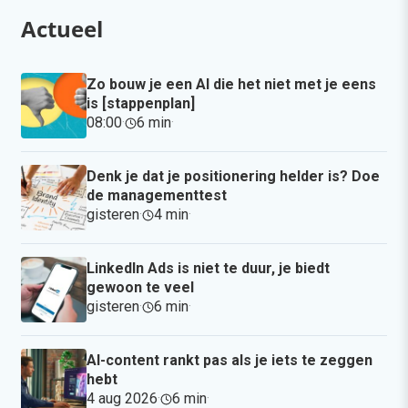
Actueel
Zo bouw je een AI die het niet met je eens
is [stappenplan]
08:00
·
6 min
·
Denk je dat je positionering helder is? Doe
de managementtest
gisteren
·
4 min
·
LinkedIn Ads is niet te duur, je biedt
gewoon te veel
gisteren
·
6 min
·
AI-content rankt pas als je iets te zeggen
hebt
4 aug 2026
·
6 min
·