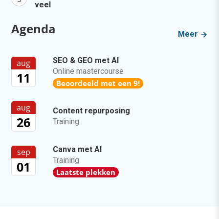
veel
Agenda
Meer
SEO & GEO met AI
aug
Online mastercourse
11
Beoordeeld met een 9!
aug
Content repurposing
26
Training
Canva met AI
sep
Training
01
Laatste plekken