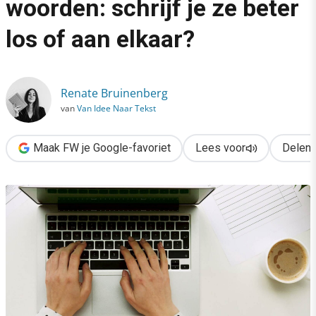
woorden: schrijf je ze beter
›
los of aan elkaar?
SEO & samengestelde woorden: schrijf je ze beter los of aan e
Renate Bruinenberg
van
Van Idee Naar Tekst
Maak FW je Google-favoriet
Lees voor
Delen