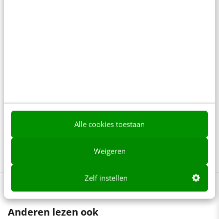
IJzersterke webteksten schrijven
kun je leren: volg de training
Hoe schrijf je pakkende online teksten? Welke
technieken kun je gebruiken om lezers te
beïnvloeden? In de 2-daagse training Schrijven voor
het web leer je alles over activerende webteksten,
wat dit vraagt van vorm, stijl en inhoud en hoe je
Alle cookies toestaan
bezoekers kunt laten doorklikken in plaats van
wegklikken.
Meer weten over de training?
Weigeren
Zelf instellen
Anderen lezen ook