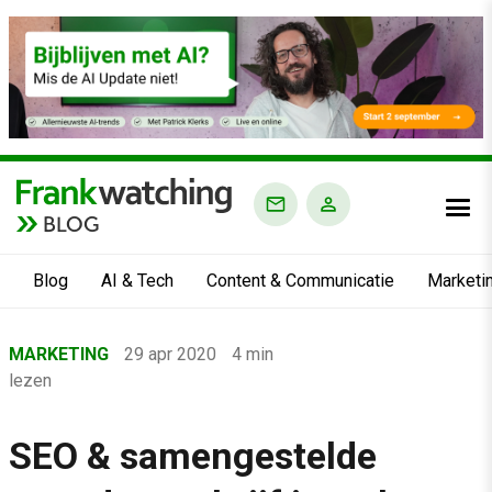
BLOG
Blog
AI & Tech
Content & Communicatie
Marketi
Home
MARKETING
29 apr 2020
4 min
›
lezen
Blog
›
SEO & samengestelde
Marketing