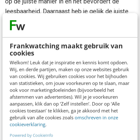
op de juiste manier in én het bevordert de
leesbaarheid. Daarnaast heb je gelijk de juiste
zoekwoorden in de tekst verwerkt.
Schrijf samengestelde woorden altijd
Frankwatching maakt gebruik van
op de juiste manier
cookies
Welkom! Leuk dat je inspiratie en kennis komt opdoen.
Ik vind dat samengestelde woorden
altijd
op
Wij, en derde partijen, maken op onze websites gebruik
van cookies. Wij gebruiken cookies voor het bijhouden
de juiste manier
geschreven
moeten worden.
van statistieken, om jouw voorkeuren op te slaan, maar
Ook als je weet dat het los van elkaar een
ook voor marketingdoeleinden (bijvoorbeeld het
afstemmen van advertenties). Wil je je voorkeuren
hoger zoekvolume heeft. Google is slim
aanpassen, klik dan op ‘Zelf instellen’. Door op ‘Alle
genoeg en zal correcte spelling uiteindelijk
cookies toestaan’ te klikken, ga je akkoord met het
gebruik van alle cookies zoals
omschreven in onze
(gaan) herkennen. Als je de woorden dan toch
cookieverklaring
.
wil gebruiken, kun je ook creatief zijn, door de
Powered by CookieInfo
woorden los van elkaar in de teksten te