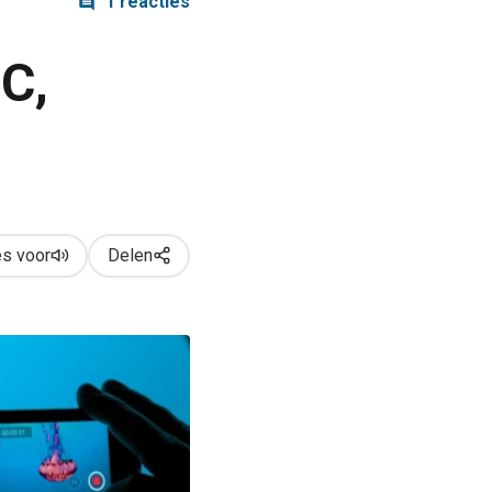
1 reacties
C,
s voor
Delen