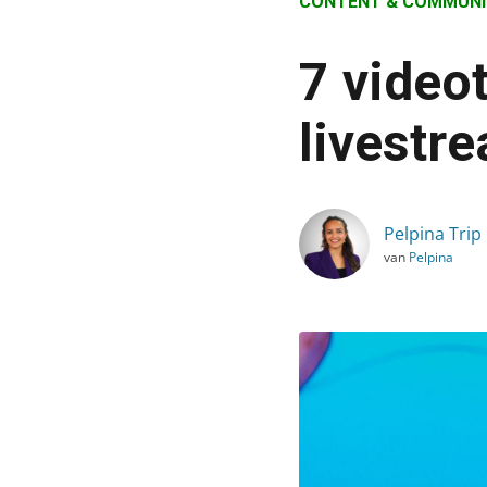
CONTENT & COMMUNI
›
Blog
7 video
›
Content & Communicatie
livestr
›
7 videotrends voor 2021
Pelpina Trip
van
Pelpina