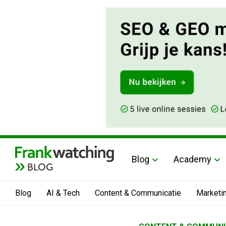
Blog
Academy
BLOG
Blog
AI & Tech
Content & Communicatie
Marketi
Home