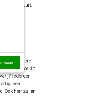
 persoon stuurt.
raag te
App, maar
uiven en andere
toestaan
an, zullen we dit
verij? Iedereen
ertijd een
. Ook hier zullen