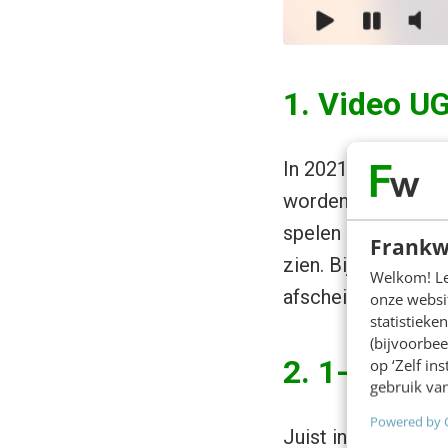
1. Video U
In 2021 gaan we 
worden door cons
spelen hier mooi o
Frankw
zien. Bijvoorbeeld
Welkom! Leu
afscheidsvideo vo
onze websit
statistiek
(bijvoorbee
2. 1-op-1 v
op ‘Zelf in
gebruik van
Powered by 
Juist in deze virt