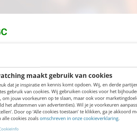
GC
nog meer
user generated
videocontent zien. Dit zijn
umenten zelf. De app
Shoploop
van Google en bedri
p in. Maar ook vanuit bedrijven zullen we meer user
atching maakt gebruik van cookies
 vanuit werknemers. Denk aan een ‘
meet the team
‘- 
k dat je inspiratie en kennis komt opdoen. Wij, en derde partij
or een collega die door mensen zelf op afstand w
es gebruik van cookies. Wij gebruiken cookies voor het bijhoude
en, om jouw voorkeuren op te slaan, maar ook voor marketingdoe
ld het afstemmen van advertenties). Wil je je voorkeuren aanpass
ideo’s
stellen’. Door op ‘Alle cookies toestaan’ te klikken, ga je akkoord m
 alle cookies zoals
omschreven in onze cookieverklaring
.
CookieInfo
uele tijd waarin we overspoeld worden met e-mails, i