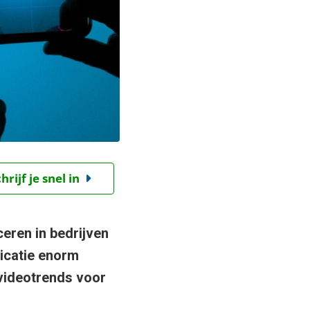
ijf je snel in
eren in bedrijven
nicatie enorm
 videotrends voor