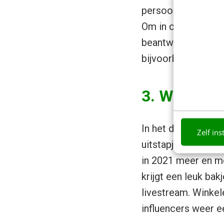
persoonlijke video’
Om in contact te 
beantwoorden. Deze
bijvoorbeeld ook v
3. Winkelen
In het drukke cent
Zelf ins
uitstapjes maken… 
in 2021 meer en me
krijgt een leuk bak
livestream. Winkel
influencers weer e