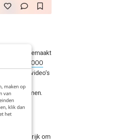
 video’s die gemaakt
jven als
OOOOO
 generated video’s
video of een
en, maken op
ordt opgenomen.
n van
leinden
en, klik dan
et het
s het belangrijk om