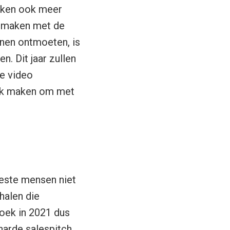
maken ook meer
e maken met de
unnen ontmoeten, is
. Dit jaar zullen
je video
ijk maken om met
meeste mensen niet
halen die
Zoek in 2021 dus
harde salespitch,