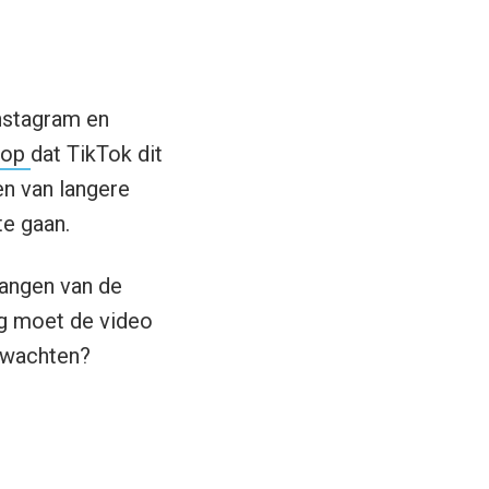
Instagram en
erop
dat TikTok dit
en van langere
te gaan.
hangen van de
ang moet de video
e wachten?