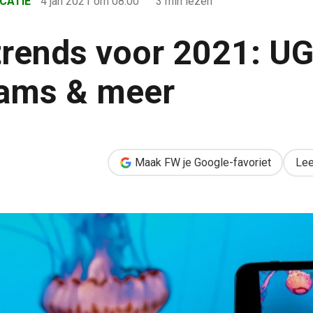
CATIE
4 jan 2021
om 08:00
3 min lezen
trends voor 2021: UG
eams & meer
: UGC, livestreams & meer
Maak FW je Google-favoriet
Lee