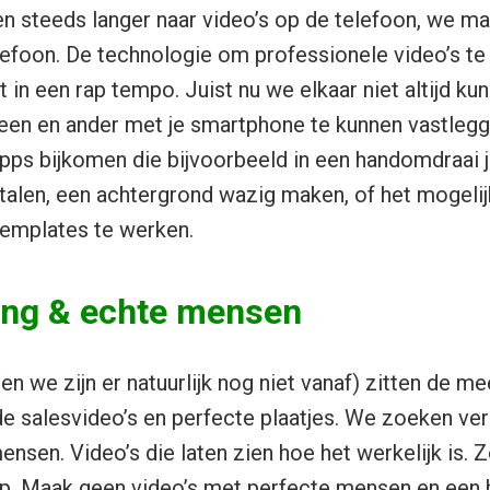
een steeds langer naar video’s op de telefoon, we 
lefoon. De technologie om professionele video’s t
 in een rap tempo. Juist nu we elkaar niet altijd k
een en ander met je smartphone te kunnen vastleggen
pps bijkomen die bijvoorbeeld in een handomdraai 
rtalen, een achtergrond wazig maken, of het mogel
templates te werken.
ling & echte mensen
(en we zijn er natuurlijk nog niet vanaf) zitten de 
e salesvideo’s en perfecte plaatjes. We zoeken ver
ensen. Video’s die laten zien hoe het werkelijk is. 
 op. Maak geen video’s met perfecte mensen en een 