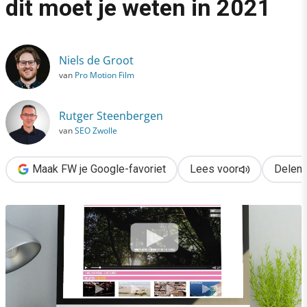
dit moet je weten in 2021
›
Feiten over videomarketing: dit moet je weten in 2021
Niels de Groot
van
Pro Motion Film
Rutger Steenbergen
van
SEO Zwolle
Maak FW je Google-favoriet
Lees voor
Delen