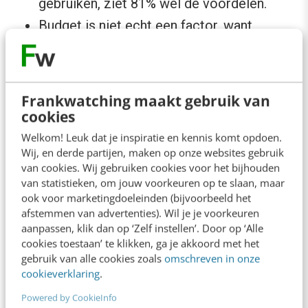
gebruiken, ziet 81% wel de voordelen.
Budget is niet echt een factor, want
slechts 17% vindt videomarketing te duur.
69% van de mensen die geen
videomarketing inzet, overweegt dit in
Frankwatching maakt gebruik van
2021 te doen.
cookies
Welkom! Leuk dat je inspiratie en kennis komt opdoen.
Behoor jij tot de groep die nu niets doet met
Wij, en derde partijen, maken op onze websites gebruik
van cookies. Wij gebruiken cookies voor het bijhouden
promotie via video? Dan is 2021 een goed
van statistieken, om jouw voorkeuren op te slaan, maar
moment om daarmee te beginnen. Door de
ook voor marketingdoeleinden (bijvoorbeeld het
afstemmen van advertenties). Wil je je voorkeuren
coronacrisis zitten we namelijk vaker en langer
aanpassen, klik dan op ‘Zelf instellen’. Door op ‘Alle
online dan ooit tevoren. Maar waar begin je?
cookies toestaan’ te klikken, ga je akkoord met het
gebruik van alle cookies zoals
omschreven in onze
Deze korte tips helpen je op weg.
cookieverklaring
.
Powered by CookieInfo