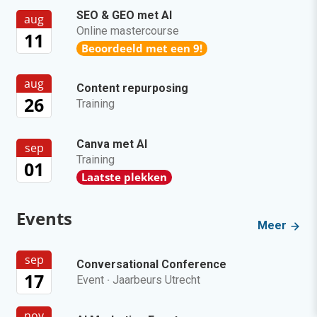
SEO & GEO met AI
aug
Online mastercourse
11
Beoordeeld met een 9!
aug
Content repurposing
26
Training
Canva met AI
sep
Training
01
Laatste plekken
Events
Meer
sep
Conversational Conference
17
Event
·
Jaarbeurs Utrecht
nov