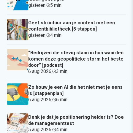
gisteren
·
5 min
·
Geef structuur aan je content met een
contentbibliotheek [5 stappen]
gisteren
·
4 min
·
“Bedrijven die stevig staan in hun waarden
komen deze geopolitieke storm het beste
door” [podcast]
6 aug 2026
·
3 min
·
Zo bouw je een AI die het niet met je eens
is [stappenplan]
6 aug 2026
·
6 min
·
Denk je dat je positionering helder is? Doe
de managementtest
5 aug 2026
·
4 min
·