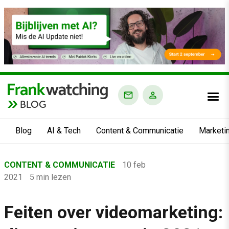
BLOG
Blog
AI & Tech
Content & Communicatie
Marketi
Home
CONTENT & COMMUNICATIE
10 feb
›
2021
5 min lezen
Blog
›
Feiten over videomarketing:
Content & Communicatie