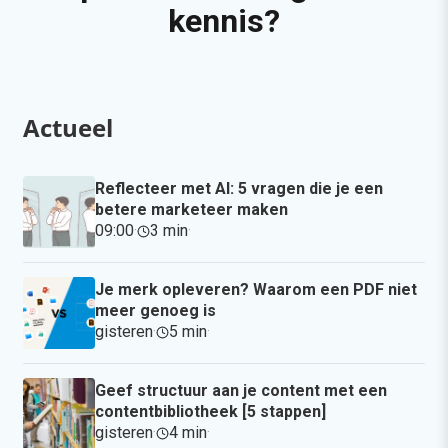
kennis?
Actueel
Reflecteer met AI: 5 vragen die je een
betere marketeer maken
09:00
·
3 min
·
Je merk opleveren? Waarom een PDF niet
meer genoeg is
gisteren
·
5 min
·
Geef structuur aan je content met een
contentbibliotheek [5 stappen]
gisteren
·
4 min
·