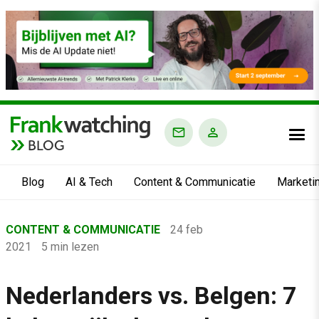
BLOG
Blog
AI & Tech
Content & Communicatie
Marketi
Home
CONTENT & COMMUNICATIE
24 feb
›
2021
5 min lezen
Blog
›
Nederlanders vs. Belgen: 7
Content & Communicatie