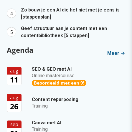
Zo bouw je een AI die het niet met je eens is
[stappenplan]
Geef structuur aan je content met een
contentbibliotheek [5 stappen]
Agenda
Meer
SEO & GEO met AI
aug
Online mastercourse
11
Beoordeeld met een 9!
aug
Content repurposing
26
Training
Canva met AI
sep
Training