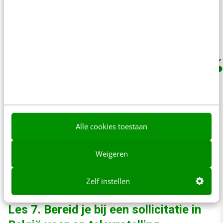
wissen, en het heeft nog heel veel meer
betekenissen.
Tja, Marga, wat voor een Nederlander vies
klinkt, kan voor een Vlaming doodgewoon zijn.
Maar andersom kan ik ook een voorbeeld
Alle cookies toestaan
noemen. Wanneer ik tegen een Vlaming zeg dat
zijn hondje gerust in het park mag poepen,
Weigeren
denkt hij dat ik zijn poedel wil aansporen tot
een potje seks!
Zelf instellen
Les 7. Bereid je bij een sollicitatie in