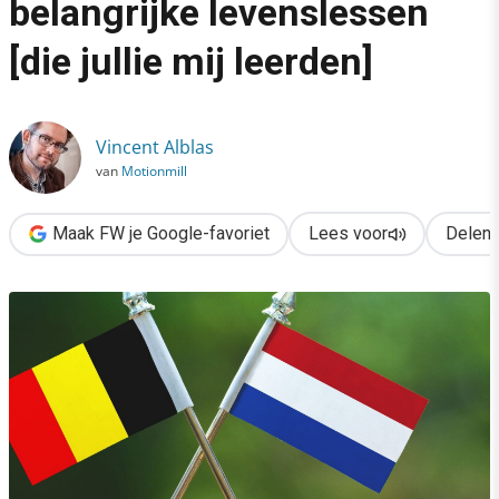
belangrijke levenslessen
›
[die jullie mij leerden]
Nederlanders vs. Belgen: 7 belangrijke levenslessen [die jullie 
Vincent Alblas
van
Motionmill
Maak FW je Google-favoriet
Lees voor
Delen