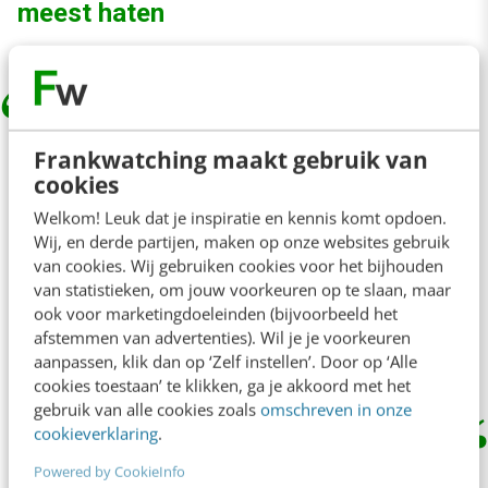
meest haten
Sinds ik een aantal jaren geleden ook
Frankwatching maakt gebruik van
voor Belgische (vooral Vlaamse) klanten
cookies
ging werken, merk ik dagdagelijks — nog
Welkom! Leuk dat je inspiratie en kennis komt opdoen.
zo’n woord dat ik in Vlaanderen af en toe
Wij, en derde partijen, maken op onze websites gebruik
van cookies. Wij gebruiken cookies voor het bijhouden
tegenkom en in Nederland bijna nooit —
van statistieken, om jouw voorkeuren op te slaan, maar
de boeiende, leuke en soms ook
ook voor marketingdoeleinden (bijvoorbeeld het
afstemmen van advertenties). Wil je je voorkeuren
grappige taalnuances.
aanpassen, klik dan op ‘Zelf instellen’. Door op ‘Alle
cookies toestaan’ te klikken, ga je akkoord met het
gebruik van alle cookies zoals
omschreven in onze
cookieverklaring
.
Christiaan W. Lustig noemt in deze reactie het
Powered by CookieInfo