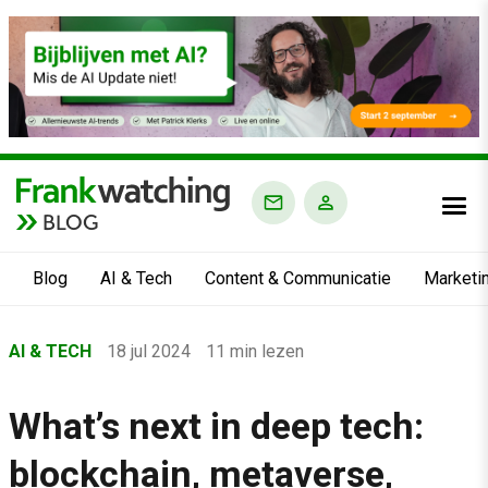
BLOG
Blog
AI & Tech
Content & Communicatie
Marketi
Home
AI & TECH
18 jul 2024
11 min lezen
›
Blog
What’s next in deep tech:
›
blockchain, metaverse,
AI & Tech