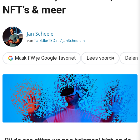
›
NFT’s & meer
What’s next in deep tech: blockchain, metaverse, NFT’s & meer
Jan Scheele
van
TalkLikeTED.nl / JanScheele.nl
Maak FW je Google-favoriet
Lees voor
Delen