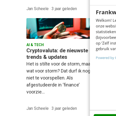
Jan Scheele
·
3 jaar geleden
Jan Sc
Frankw
Welkom! Leu
onze websit
statistiek
(bijvoorbee
op ‘Zelf in
AI & TECH
AI & TE
gebruik van
Cryptovaluta: de nieuwste
De 6 b
trends & updates
block
Powered by 
voor 
Het is stilte voor de storm, maar
In de 7
wat voor storm? Dat durf ik nog
met bl
niet te voorspellen. Als
ik nog 
afgestudeerde in ‘finance’
Waar c
voorzie…
Jan Scheele
·
3 jaar geleden
Jan Sc