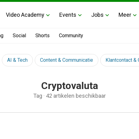
Video Academy
Events
Jobs
Meer
ng
Social
Shorts
Community
AI & Tech
Content & Communicatie
Klantcontact &
Cryptovaluta
Tag
·
42 artikelen beschikbaar