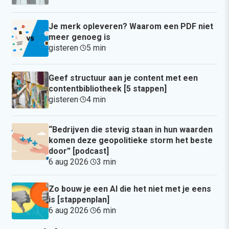
Je merk opleveren? Waarom een PDF niet
meer genoeg is
gisteren
·
5 min
·
Geef structuur aan je content met een
contentbibliotheek [5 stappen]
gisteren
·
4 min
·
“Bedrijven die stevig staan in hun waarden
komen deze geopolitieke storm het beste
door” [podcast]
6 aug 2026
·
3 min
·
Zo bouw je een AI die het niet met je eens
is [stappenplan]
6 aug 2026
·
6 min
·