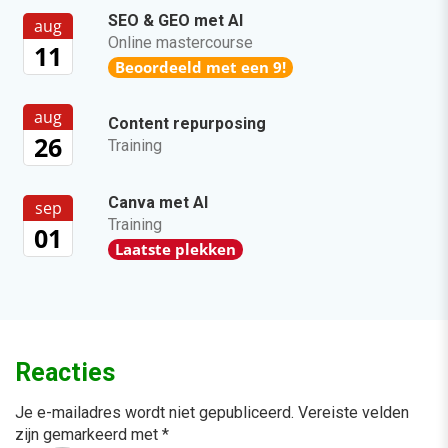
SEO & GEO met AI
aug
Online mastercourse
11
Beoordeeld met een 9!
aug
Content repurposing
26
Training
Canva met AI
sep
Training
01
Laatste plekken
Reacties
Je e-mailadres wordt niet gepubliceerd.
Vereiste velden
zijn gemarkeerd met
*