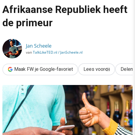
›
Afrikaanse Republiek heeft
Een heel land op de blockchain? De Centraal Afrikaanse Republ
de primeur
Jan Scheele
van
TalkLikeTED.nl / JanScheele.nl
Maak FW je Google-favoriet
Lees voor
Delen