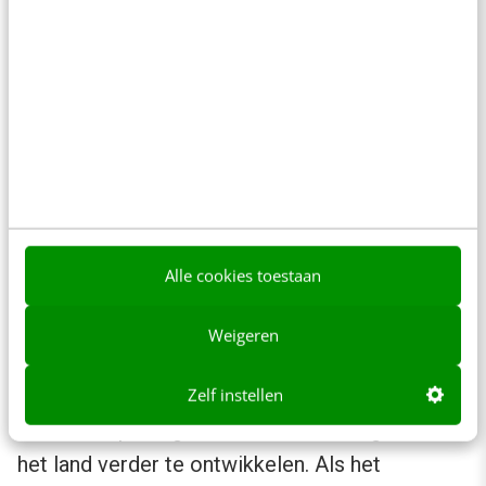
economische slagkracht?
De plannen van het Sango-project in de
Centraal Afrikaanse Republiek zijn
veelomvattend. Er worden de komende tijd nog
meer nieuwe initiatieven gelanceerd, van een
Bitcoin-stad en crypto-eiland tot het
crowdfunden van infrastructuurprojecten,
Alle cookies toestaan
stemmen via blockchain en zelfs een eigen
nationale cryptovaluta, de
Sango coin
. Ik vind
Weigeren
het heel bijzonder om te zien hoe een land wat
op alle wereldranglijsten onderaan bungelt, zo
Zelf instellen
vol inzet op het gebruik van technologie, om
het land verder te ontwikkelen. Als het