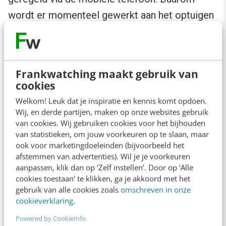
wordt er momenteel gewerkt aan het optuigen
van een betaalsysteem via het
lightning-
netwerk
. Daarbij lopen de transacties niet via
de Bitcoin-blockchain zelf, maar een laag (
layer
Frankwatching maakt gebruik van
2
) die er overheen is gebouwd. Een belangrijke
cookies
upgrade van Bitcoin, omdat die maar 7
Welkom! Leuk dat je inspiratie en kennis komt opdoen.
transacties per seconden aankan, in
Wij, en derde partijen, maken op onze websites gebruik
van cookies. Wij gebruiken cookies voor het bijhouden
vergelijking met 24.000 van het VISA-netwerk.
van statistieken, om jouw voorkeuren op te slaan, maar
ook voor marketingdoeleinden (bijvoorbeeld het
Door het gebruik van lightning gaan de
afstemmen van advertenties). Wil je je voorkeuren
aanpassen, klik dan op ‘Zelf instellen’. Door op ‘Alle
transacties razendsnel en heel goedkoop. Het
cookies toestaan’ te klikken, ga je akkoord met het
kan
25 miljoen transacties per seconden
aan
gebruik van alle cookies zoals
omschreven in onze
cookieverklaring
.
die 4 cent per transactie kosten. In vergelijking
Powered by CookieInfo
met de eerder beschreven
kosten
die partijen