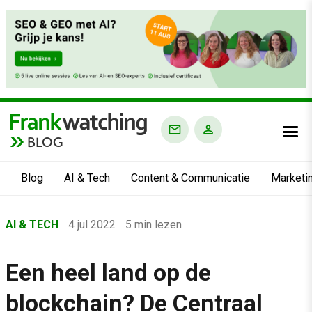
BLOG
Blog
AI & Tech
Content & Communicatie
Marketi
Home
AI & TECH
4 jul 2022
5 min lezen
›
Blog
Een heel land op de
›
blockchain? De Centraal
AI & Tech