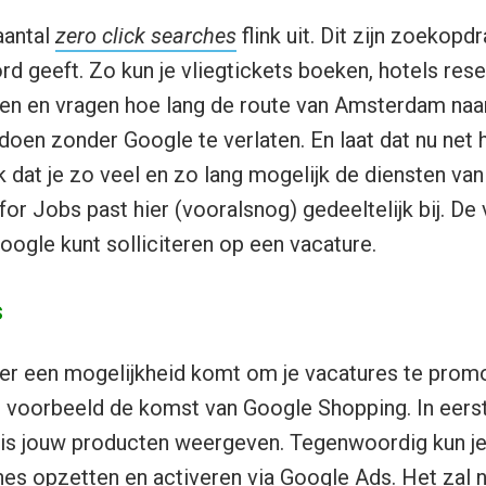
aantal
zero click searches
flink uit. Dit zijn zoekopd
d geeft. Zo kun je vliegtickets boeken, hotels rese
ren en vragen hoe lang de route van Amsterdam naa
 doen zonder Google te verlaten. En laat dat nu net h
 dat je zo veel en zo lang mogelijk de diensten van 
or Jobs past hier (vooralsnog) gedeeltelijk bij. De
 Google kunt solliciteren op een vacature.
s
f er een mogelijkheid komt om je vacatures te prom
voorbeeld de komst van Google Shopping. In eerste
tis jouw producten weergeven. Tegenwoordig kun je
nes
opzetten en activeren via Google Ads. Het zal n