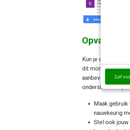
Opvallen in
Kun je dan nog wel
dit moment zijn er
Zelf ins
aanbevolen velden n
onderstaande tips.
Maak gebruik
nauwkeurig mog
Stel ook jouw 