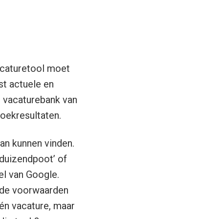
acaturetool moet
st actuele en
e vacaturebank van
oekresultaten.
an kunnen vinden.
 duizendpoot’ of
el van Google.
n de voorwaarden
één vacature, maar