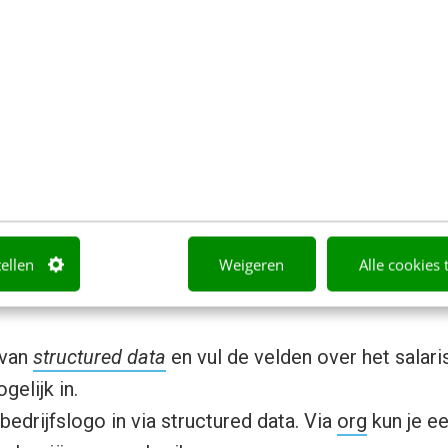
 de vacaturebank?
 opvallen met jouw vacatures? Het antwoord hierop
 veel vacatures zichtbaar waar het logo ontbreekt 
tellen
Weigeren
Alle cookies 
iet altijd gebruikt. Wil je opvallen met jouw vacatu
 van
structured data
en vul de velden over het salari
elijk in.
bedrijfslogo in via structured data. Via
org
kun je e