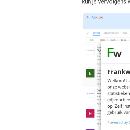
kun je vervolgens w
Frankw
Welkom! Leu
onze websit
statistiek
(bijvoorbee
op ‘Zelf in
gebruik van
Powered by 