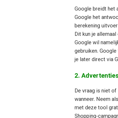
Google breidt het 
Google het antwoor
berekening uitvoe
Dit kun je allemaal
Google wil namelijk
gebruiken. Google f
je later direct via
2. Advertentie
De vraag is niet o
wanneer. Neem als 
met deze tool gra
Shopping-campag