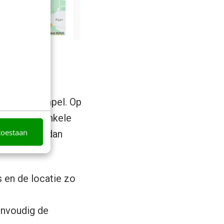
 is heel simpel. Op
en worden enkele
toestaan
re, gebruik dan
s en de locatie zo
envoudig de