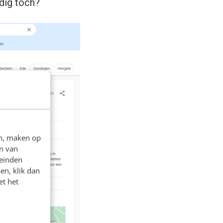
ndig toch?
en, maken op
n van
leinden
en, klik dan
et het