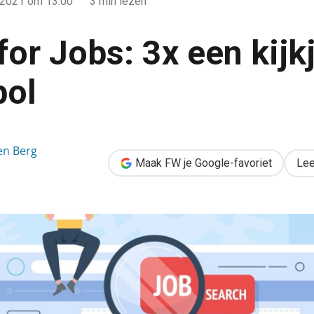
 2021
om 13:00
3 min lezen
or Jobs: 3x een kijkj
bol
ijkje in de glazen bol
en Berg
Maak FW je Google-favoriet
Lee