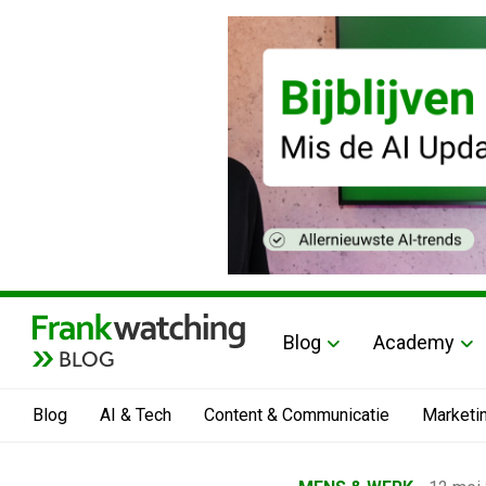
Blog
Academy
BLOG
Blog
AI & Tech
Content & Communicatie
Marketi
Home