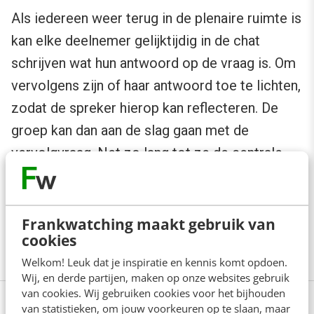
Als iedereen weer terug in de plenaire ruimte is
kan elke deelnemer gelijktijdig in de chat
schrijven wat hun antwoord op de vraag is. Om
vervolgens zijn of haar antwoord toe te lichten,
zodat de spreker hierop kan reflecteren. De
groep kan dan aan de slag gaan met de
vervolgvraag. Net zo lang tot ze de centrale
vraag van je sessie beantwoord hebben.
Wat doe jij aan om je Zoom-meetings bruisend
Frankwatching maakt gebruik van
te houden? Laat het weten in de comments.
cookies
Welkom! Leuk dat je inspiratie en kennis komt opdoen.
Wij, en derde partijen, maken op onze websites gebruik
van cookies. Wij gebruiken cookies voor het bijhouden
van statistieken, om jouw voorkeuren op te slaan, maar