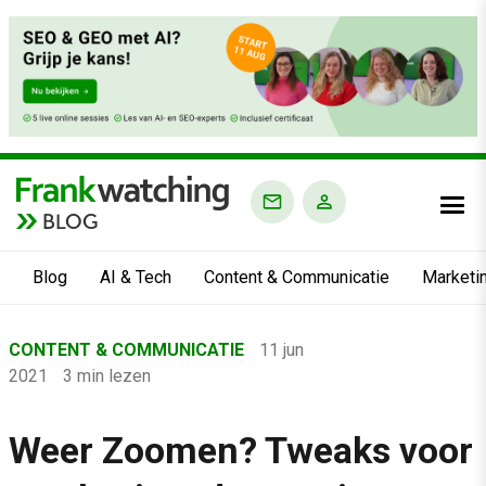
BLOG
Blog
AI & Tech
Content & Communicatie
Marketi
Home
CONTENT & COMMUNICATIE
11 jun
›
2021
3 min lezen
Blog
›
Weer Zoomen? Tweaks voor
Content & Communicatie