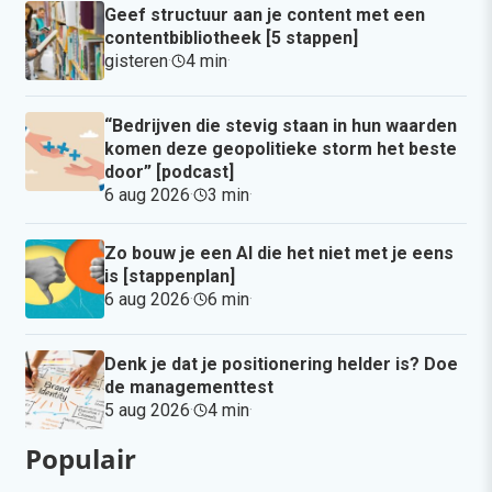
Geef structuur aan je content met een
contentbibliotheek [5 stappen]
gisteren
·
4 min
·
“Bedrijven die stevig staan in hun waarden
komen deze geopolitieke storm het beste
door” [podcast]
6 aug 2026
·
3 min
·
Zo bouw je een AI die het niet met je eens
is [stappenplan]
6 aug 2026
·
6 min
·
Denk je dat je positionering helder is? Doe
de managementtest
5 aug 2026
·
4 min
·
Populair