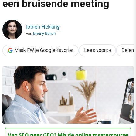
een bruisende meeting
›
Weer Zoomen? Tweaks voor een bruisende meeting
Jobien Hekking
van
Brainy Bunch
Maak FW je Google-favoriet
Lees voor
Delen
Van SEO naar GEO? Mis de online mastercourse