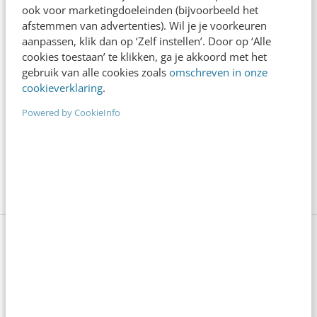
Creëer een onderscheidend merk
ook voor marketingdoeleinden (bijvoorbeeld het
afstemmen van advertenties). Wil je je voorkeuren
Net als Liquid Death je merk een statement laten
aanpassen, klik dan op ‘Zelf instellen’. Door op ‘Alle
cookies toestaan’ te klikken, ga je akkoord met het
maken? In de masterclass Branding &
gebruik van alle cookies zoals
omschreven in onze
merkpositionering leer je hoe je een unieke
cookieverklaring
.
merkidentiteit ontwikkelt die opvalt in de markt.
Powered by CookieInfo
Ontdek hoe je jouw merkverhaal kunt vormgeven en
communiceren, zodat het een blijvende indruk
maakt op je doelgroep.
Meer info
Anderen lezen ook