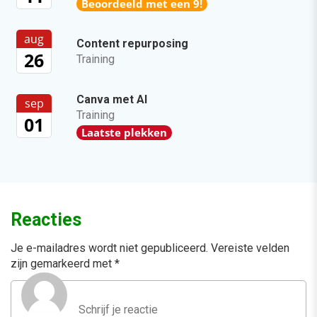
Beoordeeld met een 9!
aug
Content repurposing
26
Training
Canva met AI
sep
Training
01
Laatste plekken
Reacties
Je e-mailadres wordt niet gepubliceerd.
Vereiste velden
zijn gemarkeerd met
*