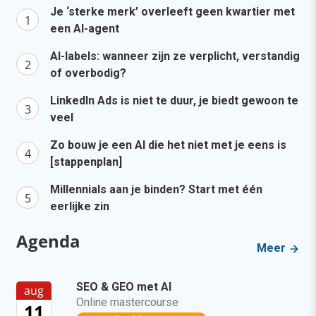
Je ‘sterke merk’ overleeft geen kwartier met
een AI-agent
AI-labels: wanneer zijn ze verplicht, verstandig
of overbodig?
LinkedIn Ads is niet te duur, je biedt gewoon te
veel
Zo bouw je een AI die het niet met je eens is
[stappenplan]
Millennials aan je binden? Start met één
eerlijke zin
Agenda
Meer
SEO & GEO met AI
aug
Online mastercourse
11