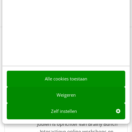
Bijeenkomsten
Communicatie
Online
Teammeetings
Zoom
0 reacties - Plaats als eerste een reactie!
Delen
Alle cookies toestaan
Over de auteur
Weigeren
Jobien Hekking
van
Brainy
Zelf instellen
Bunch
Jobien is oprichter van Brainy Bunch
- Interactieve online workshops en