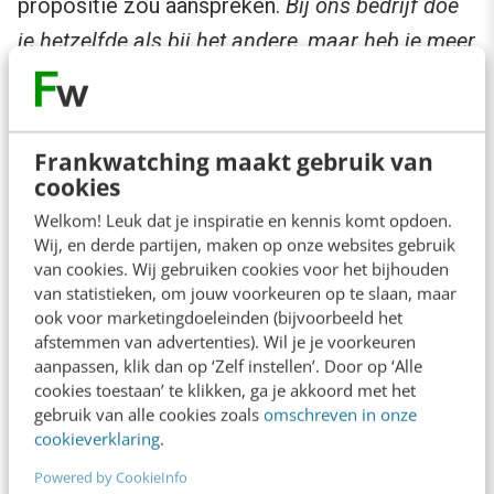
propositie zou aanspreken.
Bij ons bedrijf doe
je hetzelfde als bij het andere, maar heb je meer
tijd voor jezelf.
Bedenk daarbij dat veel bedrijven weliswaar
Frankwatching maakt gebruik van
een claim leggen op hun divers ze zijn, maar
cookies
die claim zoeken in geslacht en huidskleur en
Welkom! Leuk dat je inspiratie en kennis komt opdoen.
niet in de mentaliteit van mensen. Mag je
Wij, en derde partijen, maken op onze websites gebruik
van cookies. Wij gebruiken cookies voor het bijhouden
anders zijn
, of maakt het niet uit dat je een man
van statistieken, om jouw voorkeuren op te slaan, maar
of een vrouw bent zolang je maar ‘lid geweest
ook voor marketingdoeleinden (bijvoorbeeld het
afstemmen van advertenties). Wil je je voorkeuren
bent’ je je carrière op 1 zet.
aanpassen, klik dan op ‘Zelf instellen’. Door op ‘Alle
cookies toestaan’ te klikken, ga je akkoord met het
Marketingdenken helpt
gebruik van alle cookies zoals
omschreven in onze
cookieverklaring
.
Powered by CookieInfo
Bovenstaande stipt slechts een paar behoeftes