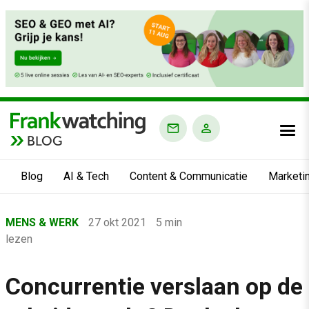
BLOG
Blog
AI & Tech
Content & Communicatie
Marketi
Home
MENS & WERK
27 okt 2021
5 min
›
lezen
Blog
›
Concurrentie verslaan op de
Mens & Werk