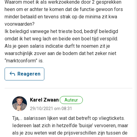
Waarom moet ik als werkzoekende door 2 gesprekken
heen om er achter te komen dat de functie gewoon fors
minder betaald en tevens strak op de minima zit kwa
voorwaarden?
Ik beledigd vanwege het trieste bod, bedrijf beledigd
omdat ik het weg lach en beide een boel tijd verspild.
Als je geen salaris indicatie durft te noemen zit je
waarschijnlijk zover aan de bodem dat het zeker niet
“marktconform” is.
reply
Reageren
Karel Zwaan
Auteur
29/10/2021 om 08:31
Tja,… salarissen lijken wat dat betreft op vliegtickets.
Iedereen laat zich in hetzelfde ‘buisje’ vervoeren, maar
als je zou weten wat de prijsverschillen zijn tussen de