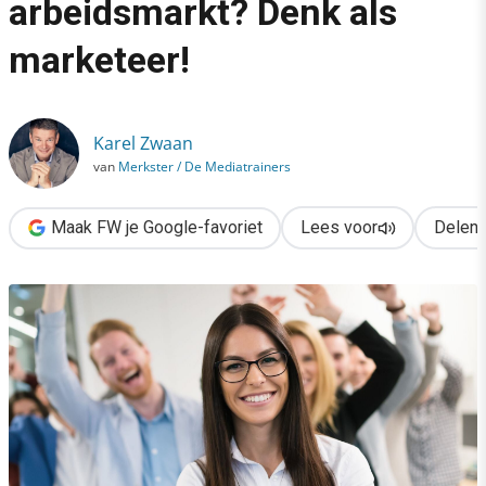
arbeidsmarkt? Denk als
›
marketeer!
Concurrentie verslaan op de arbeidsmarkt? Denk als marketeer
Karel Zwaan
van
Merkster / De Mediatrainers
Maak FW je Google-favoriet
Lees voor
Delen