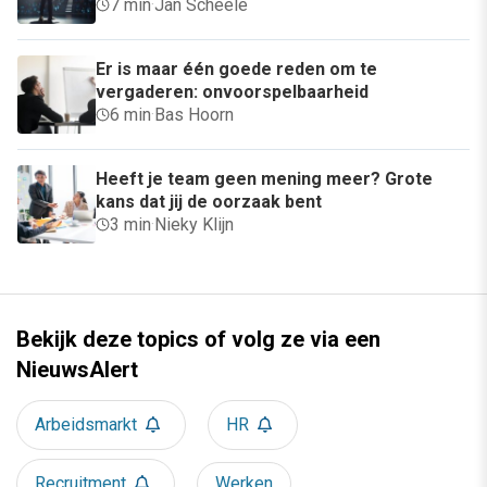
7 min
·
Jan Scheele
Er is maar één goede reden om te
vergaderen: onvoorspelbaarheid
6 min
·
Bas Hoorn
Heeft je team geen mening meer? Grote
kans dat jij de oorzaak bent
3 min
·
Nieky Klijn
Bekijk deze topics of volg ze via een
NieuwsAlert
Arbeidsmarkt
HR
Recruitment
Werken