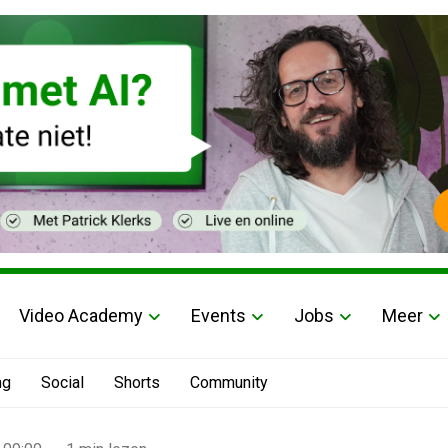
Video Academy
Events
Jobs
Meer
ng
Social
Shorts
Community