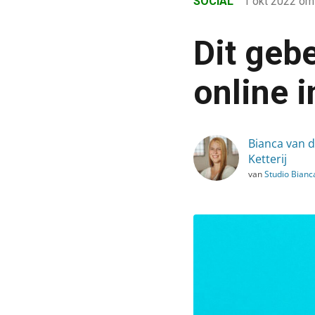
SOCIAL
1 okt 2022
om
›
Blog
Dit geb
›
Social
online i
›
Dit gebeurt er elke 60 se
Bianca van 
Ketterij
van
Studio Bianc