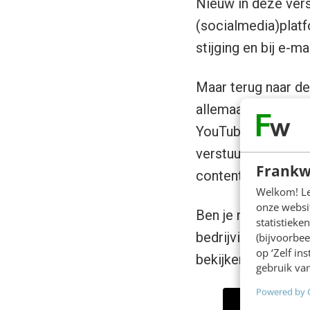
Nieuw in deze vers
(socialmedia)platfo
stijging en bij e-m
Maar terug naar de
allemaal in 60 sec
YouTube en zo’n 11
verstuurd en zo’n 
Frankw
content gedeeld en
Welkom! Leu
onze websit
Ben je nieuwsgieri
statistiek
bedrijvig we zijn 
(bijvoorbee
op ‘Zelf in
bekijken. Klik op 
gebruik van
Powered by 