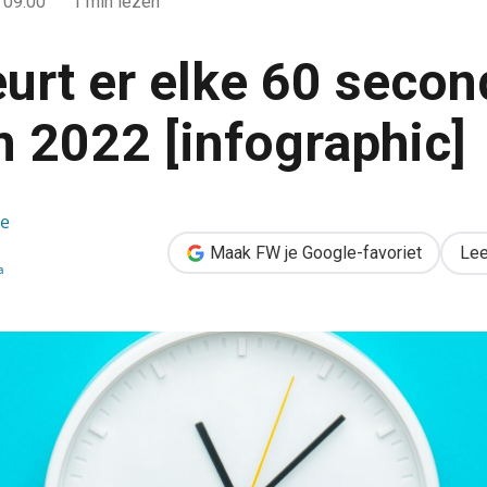
 09:00
1 min lezen
eurt er elke 60 seco
n 2022 [infographic]
conden online in 2022 [infographic]
de
Maak FW je Google-favoriet
Lee
a