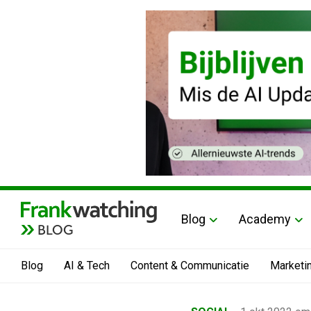
Blog
Academy
BLOG
Blog
AI & Tech
Content & Communicatie
Marketi
Home