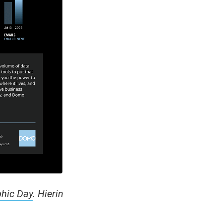
phic Day
.
Hierin