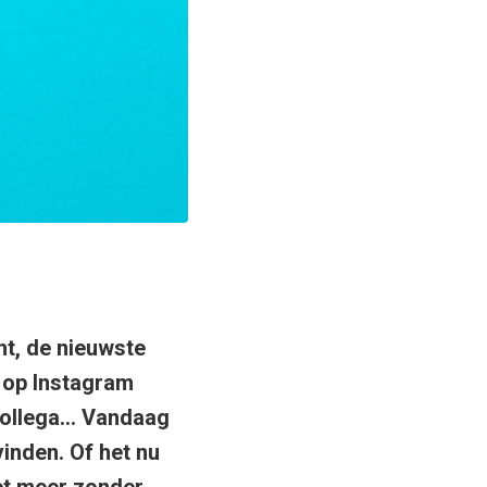
t, de nieuwste
o op Instagram
e collega… Vandaag
vinden. Of het nu