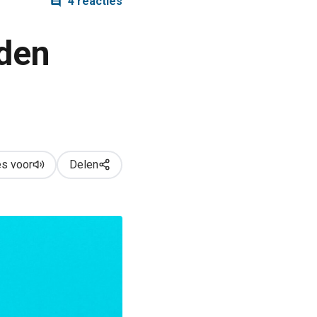
4 reacties
nden
s voor
Delen