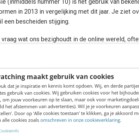
ie (inmiddels nummer 10) is het gebruik van beken
rmen in 2013 in vergelijking met dit jaar. Je ziet o
ail een bescheiden stijging.
 vraag wat ons bezighoudt in de online wereld, oft
onden? Er wordt onder andere zo’n 500 uur aan vide
 miljoen uur gestreamd. Er worden meer dan 231 m
16 miljoen tekstberichten. En op Facebook wordt 1,
atching maakt gebruik van cookies
 op Snapchat zo’n 2,4 miljoen snaps verstuurd.
k dat je inspiratie en kennis komt opdoen. Wij, en derde partij
es gebruik van cookies. Wij gebruiken cookies voor het bijhoude
g naar de andere feiten en cijfers? Wil je meer wet
en, om jouw voorkeuren op te slaan, maar ook voor marketingdoe
op het wereldwijde web? Scrol dan naar beneden om 
ld het afstemmen van advertenties). Wil je je voorkeuren aanpass
stellen’. Door op ‘Alle cookies toestaan’ te klikken, ga je akkoord m
de afbeelding voor een groter exemplaar.
 alle cookies zoals
omschreven in onze cookieverklaring
.
CookieInfo