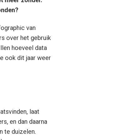
et meer zonder.
conden?
fographic van
rs over het gebruik
ellen hoeveel data
e ook dit jaar weer
atsvinden, laat
ers, en dan daarna
n te duizelen.