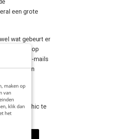
de
veral een grote
ewel wat gebeurt er
o geplaatst op
iljoen aan e-mails
7 miljoen aan
en, maken op
n van
en over hoe
leinden
de infographic te
en, klik dan
et het