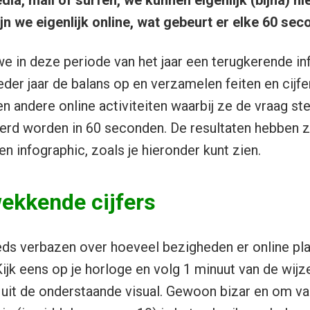
ia, mail of surfen, we kunnen eigenlijk (bijna) ni
jn we eigenlijk online, wat gebeurt er elke 60 se
 we in deze periode van het jaar een terugkerende in
ieder jaar de balans op en verzamelen feiten en cijfe
en andere online activiteiten waarbij ze de vraag st
erd worden in 60 seconden. De resultaten hebben z
en infographic, zoals je hieronder kunt zien.
ekkende cijfers
eeds verbazen over hoeveel bezigheden er online pla
Kijk eens op je horloge en volg 1 minuut van de wijz
a uit de onderstaande visual. Gewoon bizar en om va