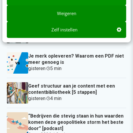
Actueel
Weigeren
Reflecteer met AI: 5 vragen die je een
Zelf instellen
betere marketeer maken
09:00
·
3 min
·
Je merk opleveren? Waarom een PDF niet
meer genoeg is
gisteren
·
5 min
·
Geef structuur aan je content met een
contentbibliotheek [5 stappen]
gisteren
·
4 min
·
“Bedrijven die stevig staan in hun waarden
komen deze geopolitieke storm het beste
door” [podcast]