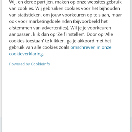
Wij, en derde partijen, maken op onze websites gebruik
Doet iets met taal
van cookies. Wij gebruiken cookies voor het bijhouden
Wouter – doet iets met taal – is
van statistieken, om jouw voorkeuren op te slaan, maar
eindredacteur, taaladviseur en
ook voor marketingdoeleinden (bijvoorbeeld het
afstemmen van advertenties). Wil je je voorkeuren
schrijver van taalboeken zoals ‘Weg
aanpassen, klik dan op ‘Zelf instellen’. Door op ‘Alle
met slechte teksten!’ Hij legt
cookies toestaan’ te klikken, ga je akkoord met het
taalkwesties graag aan je uit en
gebruik van alle cookies zoals
omschreven in onze
heeft volgens sommigen te
cookieverklaring
.
moderne ideeën.
Powered by CookieInfo