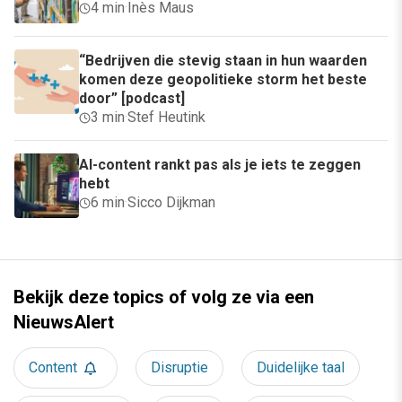
4 min
·
Inès Maus
“Bedrijven die stevig staan in hun waarden
komen deze geopolitieke storm het beste
door” [podcast]
3 min
·
Stef Heutink
AI-content rankt pas als je iets te zeggen
hebt
6 min
·
Sicco Dijkman
Bekijk deze topics of volg ze via een
NieuwsAlert
Content
Disruptie
Duidelijke taal