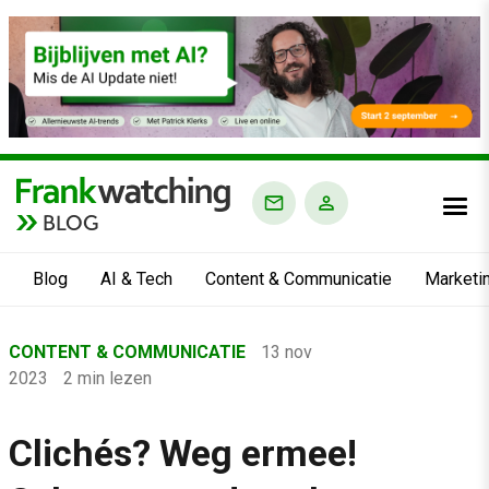
BLOG
Blog
AI & Tech
Content & Communicatie
Marketi
Home
CONTENT & COMMUNICATIE
13 nov
›
2023
2 min lezen
Blog
›
Clichés? Weg ermee!
Content & Communicatie