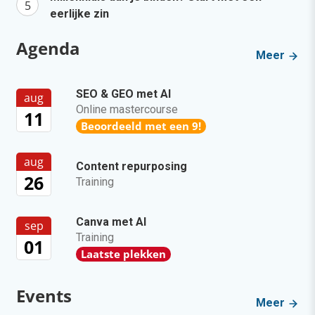
eerlijke zin
Agenda
Meer
SEO & GEO met AI
aug
Online mastercourse
11
Beoordeeld met een 9!
aug
Content repurposing
26
Training
Canva met AI
sep
Training
01
Laatste plekken
Events
Meer