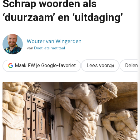
Schrap woorden als
›
‘duurzaam’ en ‘uitdaging’
Clichés? Weg ermee! Schrap woorden als ‘duurzaam’ en ‘uitdag
Wouter van Wingerden
van
Doet iets met taal
Maak FW je Google-favoriet
Lees voor
Delen