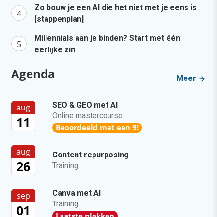
Zo bouw je een AI die het niet met je eens is
[stappenplan]
Millennials aan je binden? Start met één
eerlijke zin
Agenda
Meer
SEO & GEO met AI
aug
Online mastercourse
11
Beoordeeld met een 9!
aug
Content repurposing
26
Training
Canva met AI
sep
Training
01
Laatste plekken