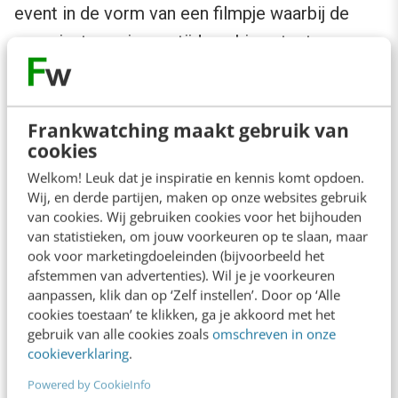
event in de vorm van een filmpje waarbij de
organisatoren in een tijdmachine stapten om
even iets op te halen uit het jaar dat het bedrijf
was opgericht. Hoe leuk! De voorpret-kansen
zijn eindeloos.
Frankwatching maakt gebruik van
cookies
Welkom! Leuk dat je inspiratie en kennis komt opdoen.
4. Bedenk een aansprekend thema
Wij, en derde partijen, maken op onze websites gebruik
van cookies. Wij gebruiken cookies voor het bijhouden
Denk na over een pakkend thema waardoor de
van statistieken, om jouw voorkeuren op te slaan, maar
ook voor marketingdoeleinden (bijvoorbeeld het
dag een gezicht krijgt en het gaat leven voor
afstemmen van advertenties). Wil je je voorkeuren
iedereen. Gebruik inspirerende titels en de
aanpassen, klik dan op ‘Zelf instellen’. Door op ‘Alle
cookies toestaan’ te klikken, ga je akkoord met het
bijbehorende associaties, bijvoorbeeld:
gebruik van alle cookies zoals
omschreven in onze
cookieverklaring
.
Expeditie Samenwerking
Powered by CookieInfo
Van Werkdruk naar Werkgeluk