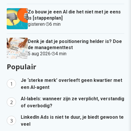
Zo bouw je een AI die het niet met je eens
is [stappenplan]
gisteren
·
6 min
·
Denk je dat je positionering helder is? Doe
de managementtest
5 aug 2026
·
4 min
·
Populair
Je ‘sterke merk’ overleeft geen kwartier met
een AI-agent
AI-labels: wanneer zijn ze verplicht, verstandig
of overbodig?
LinkedIn Ads is niet te duur, je biedt gewoon te
veel