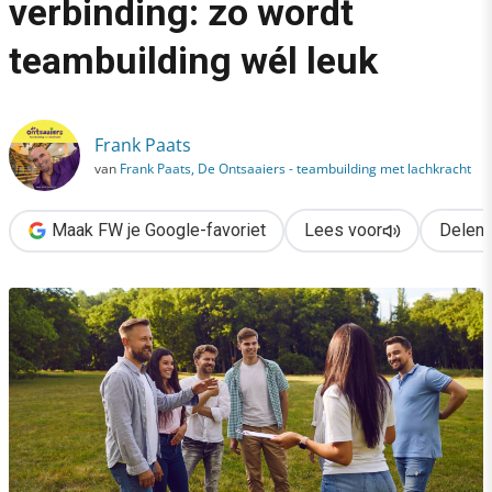
verbinding: zo wordt
›
teambuilding wél leuk
Van verplichting naar verbinding: zo wordt teambuilding wél leu
Frank Paats
van
Frank Paats, De Ontsaaiers - teambuilding met lachkracht
Maak FW je Google-favoriet
Lees voor
Delen