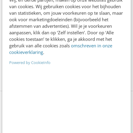
van cookies. Wij gebruiken cookies voor het bijhouden
kuddegedrag te versterken, maar om keuzes
van statistieken, om jouw voorkeuren op te slaan, maar
persoonlijker te maken.
ook voor marketingdoeleinden (bijvoorbeeld het
afstemmen van advertenties). Wil je je voorkeuren
aanpassen, klik dan op ‘Zelf instellen’. Door op ‘Alle
Of, zoals Cialdini het misschien zou zeggen: de
cookies toestaan’ te klikken, ga je akkoord met het
kracht zit niet in het aantal mensen dat iets
gebruik van alle cookies zoals
omschreven in onze
cookieverklaring
.
doet, maar in de reden waarom ze het doen. En
Powered by CookieInfo
als je die reden weet te vertalen naar je klant –
dan pas werkt het écht.
Sociale bewijskracht inzetten,
zonder kuddegedrag?
Wil je de kracht van sociale bewijskracht benutten