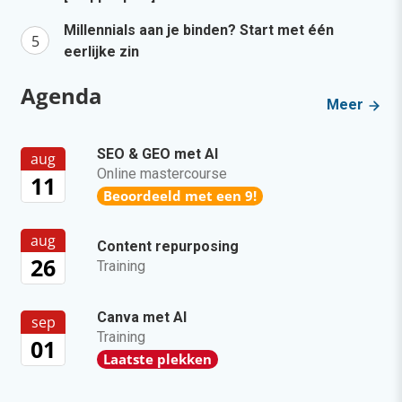
Millennials aan je binden? Start met één
eerlijke zin
Agenda
Meer
SEO & GEO met AI
aug
Online mastercourse
11
Beoordeeld met een 9!
aug
Content repurposing
26
Training
Canva met AI
sep
Training
01
Laatste plekken