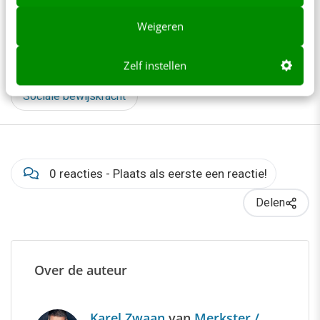
Customer experience
E-commerce
Weigeren
Online overtuigen
Schrijven
Zelf instellen
Sociale bewijskracht
0 reacties - Plaats als eerste een reactie!
Delen
Over de auteur
Karel Zwaan
van
Merkster /