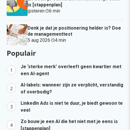
is [stappenplan]
gisteren
·
6 min
·
Denk je dat je positionering helder is? Doe
de managementtest
5 aug 2026
·
4 min
·
Populair
Je ‘sterke merk’ overleeft geen kwartier met
een AI-agent
AI-labels: wanneer zijn ze verplicht, verstandig
of overbodig?
LinkedIn Ads is niet te duur, je biedt gewoon te
veel
Zo bouw je een AI die het niet met je eens is
[stappenplan]