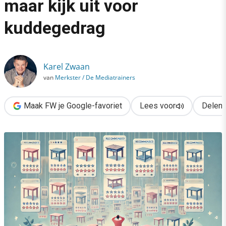
maar kijk uit voor
›
kuddegedrag
Sociale bewijskracht werkt, maar kijk uit voor kuddegedrag
Karel Zwaan
van
Merkster / De Mediatrainers
Maak FW je Google-favoriet
Lees voor
Delen