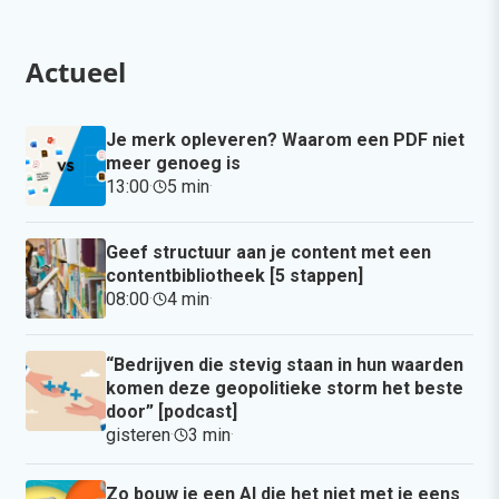
Actueel
Je merk opleveren? Waarom een PDF niet
meer genoeg is
13:00
·
5 min
·
Geef structuur aan je content met een
contentbibliotheek [5 stappen]
08:00
·
4 min
·
“Bedrijven die stevig staan in hun waarden
komen deze geopolitieke storm het beste
door” [podcast]
gisteren
·
3 min
·
Zo bouw je een AI die het niet met je eens