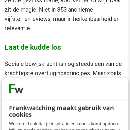
zelfde gezinssituatie, voorkeuren of stijl. Dáár
zit de magie. Niet in 853 anonieme
vijfsterrenreviews, maar in herkenbaarheid en
relevantie.
Laat de kudde los
Sociale bewijskracht is nog steeds een van de
krachtigste overtuigingsprincipes. Maar zoals
bij elk psychologisch trucje, zit de kracht in de
toepassing. Blind vertrouwen op sterren,
scores en trends leidt tot eenheidsworst en
Frankwatching maakt gebruik van
wantrouwen. Slimme marketeers gebruiken
cookies
sociale bewijskracht niet om hun klanten te
Welkom! Leuk dat je inspiratie en kennis komt opdoen.
sturen, maar om ze te begrijpen. Niet om
Wij, en derde partijen, maken op onze websites gebruik