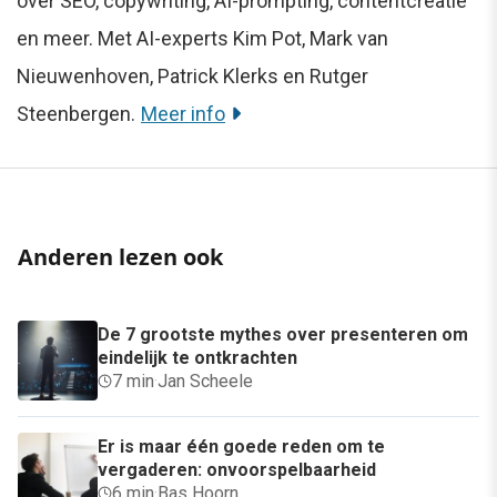
over SEO, copywriting, AI-prompting, contentcreatie
en meer. Met AI-experts Kim Pot, Mark van
Nieuwenhoven, Patrick Klerks en Rutger
Steenbergen.
Meer info
Anderen lezen ook
De 7 grootste mythes over presenteren om
eindelijk te ontkrachten
7 min
·
Jan Scheele
Er is maar één goede reden om te
vergaderen: onvoorspelbaarheid
6 min
·
Bas Hoorn