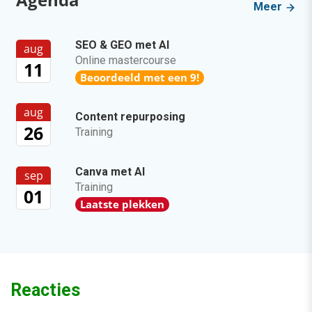
Meer
SEO & GEO met AI
aug
Online mastercourse
11
Beoordeeld met een 9!
aug
Content repurposing
26
Training
Canva met AI
sep
Training
01
Laatste plekken
Reacties