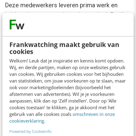
Deze medewerkers leveren prima werk en
hebben daarnaast veel groeipotentieel. Er zijn
voor hen volop mogelijkheden om door te
stromen of zich verder te ontwikkelen in hun
Frankwatching maakt gebruik van
huidige rol. Met de juiste begeleiding groeien
cookies
zij uit tot toekomstige leiders of specialisten.
Welkom! Leuk dat je inspiratie en kennis komt opdoen.
Dit zijn de talenten die je aan jouw organisatie
Wij, en derde partijen, maken op onze websites gebruik
wil binden, want zij zijn de drijvende kracht
van cookies. Wij gebruiken cookies voor het bijhouden
van statistieken, om jouw voorkeuren op te slaan, maar
achter jouw succes.
ook voor marketingdoeleinden (bijvoorbeeld het
afstemmen van advertenties). Wil je je voorkeuren
Vak 9 Hoog potentieel – hoge
aanpassen, klik dan op ‘Zelf instellen’. Door op ‘Alle
cookies toestaan’ te klikken, ga je akkoord met het
performance → de sterren
gebruik van alle cookies zoals
omschreven in onze
cookieverklaring
.
Dit zijn de echte uitblinkers: de toptalenten en
Powered by CookieInfo