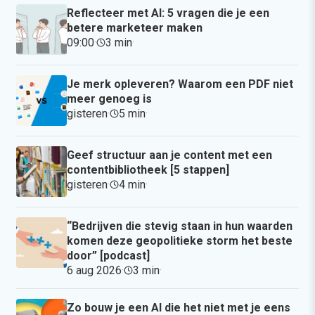
Reflecteer met AI: 5 vragen die je een
betere marketeer maken
09:00
·
3 min
·
Je merk opleveren? Waarom een PDF niet
meer genoeg is
gisteren
·
5 min
·
Geef structuur aan je content met een
contentbibliotheek [5 stappen]
gisteren
·
4 min
·
“Bedrijven die stevig staan in hun waarden
komen deze geopolitieke storm het beste
door” [podcast]
6 aug 2026
·
3 min
·
Zo bouw je een AI die het niet met je eens