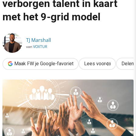
verborgen talent in kaart
›
met het 9-grid model
Vlootschouw: breng verborgen talent in kaart met het 9-grid mo
TJ Marshall
van
VOXTUR
Maak FW je Google-favoriet
Lees voor
Delen