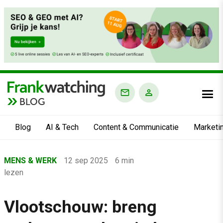
BLOG
Blog
AI & Tech
Content & Communicatie
Marketi
Home
MENS & WERK
12 sep 2025
6 min
›
lezen
Blog
›
Vlootschouw: breng
Mens & Werk