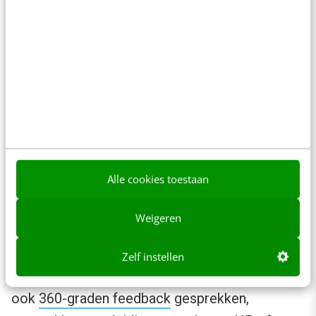
voor het ontwikkelen van jouw
talentmanagement. Het helpt je gefundeerde
beleidskeuzes te maken voor
ontwikkeltrajecten, doorgroeimogelijkheden en
coaching of mentoring.
Jouw vlootschouw in de praktijk: hoe
pak je dat aan?
Alle cookies toestaan
De beoordeling van de performance en het
Weigeren
potentieel van een medewerker komt in elke
organisatie op een andere manier tot stand. Je
Zelf instellen
kunt prestatiebeoordelingen gebruiken, maar
ook
360-graden feedback
gesprekken,