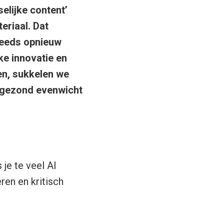
elijke content’
eriaal. Dat
steeds opnieuw
ke innovatie en
en, sukkelen we
n gezond evenwicht
je te veel AI
ren en kritisch