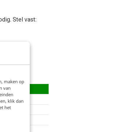
odig. Stel vast:
en, maken op
n van
leinden
en, klik dan
et het