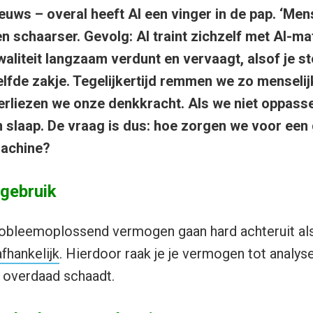
euws – overal heeft AI een vinger in de pap. ‘Mens
 schaarser. Gevolg: AI traint zichzelf met AI-mat
waliteit langzaam verdunt en vervaagt, alsof je 
elfde zakje. Tegelijkertijd remmen we zo menselij
verliezen we onze denkkracht. Als we niet oppass
n slaap. De vraag is dus: hoe zorgen we voor ee
achine?
-gebruik
obleemoplossend vermogen gaan hard achteruit als 
afhankelijk
. Hierdoor raak je je vermogen tot analyse
, overdaad schaadt.