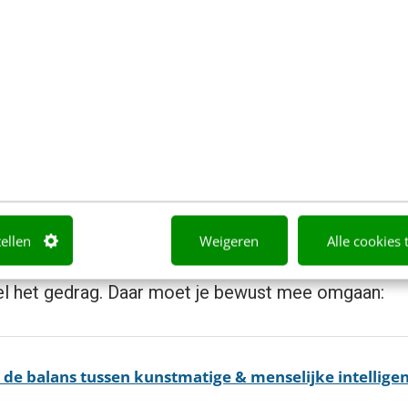
Unieke, creatieve concepten of content maken
Emoties in concepten of content verwerken
Goed onderbouwde aanbevelingen doen
Morele keuzes maken
Nuanceren als je daar niet expliciet om vraagt
 data AI krijgt – en welke vooral niet
tellen
Weigeren
Alle cookies 
e data die we er zelf in stoppen. De input en vraags
el het gedrag. Daar moet je bewust mee omgaan:
e de balans tussen kunstmatige & menselijke intelligen