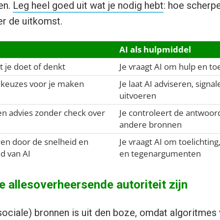
en.
Leg heel goed uit wat je nodig hebt
: hoe scherpe
er de uitkomst.
AI als hulpmiddel
t je doet of denkt
Je vraagt AI om hulp en to
ke keuzes voor je maken
Je laat AI adviseren, signa
uitvoeren
n advies zonder check over
Je controleert de antwoor
andere bronnen
ren door de snelheid en
Je vraagt AI om toelichti
d van AI
en tegenargumenten
je allesoverheersende autoriteit zijn
sociale) bronnen is uit den boze, omdat algoritmes 