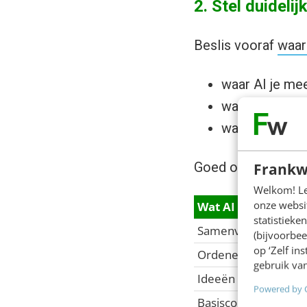
2. Stel duidelij
Beslis vooraf
waar
waar AI je me
wat je AI niet
waarover je ze
Frankw
Goed om te weten: 
Welkom! Leu
onze websit
Wat AI goed kan
statistiek
Samenvatten
(bijvoorbee
op ‘Zelf in
Ordenen
gebruik van
Ideeën generen
Powered by 
Basiscontent maken