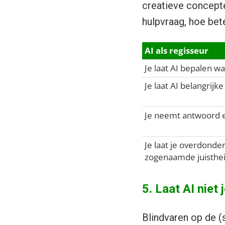
creatieve concept
hulpvraag, hoe bet
AI als regisseur
Je laat AI bepalen wa
Je laat AI belangrij
Je neemt antwoord e
Je laat je overdonde
zogenaamde juisthei
5. Laat AI niet 
Blindvaren op de (