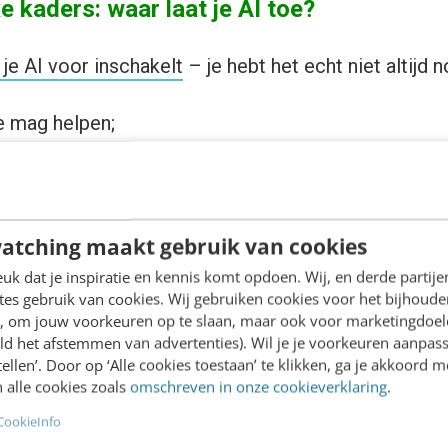
ke kaders: waar laat je AI toe?
 je AI voor inschakelt
– je hebt het echt niet altijd n
e mag helpen;
 toevertrouwt;
lf wil nadenken.
atching maakt gebruik van cookies
AI is niet overal even goed in.
k dat je inspiratie en kennis komt opdoen. Wij, en derde partij
es gebruik van cookies. Wij gebruiken cookies voor het bijhoude
Wat AI niet goed kan
en, om jouw voorkeuren op te slaan, maar ook voor marketingdoe
Emoties aanvoelen
ld het afstemmen van advertenties). Wil je je voorkeuren aanpass
stellen’. Door op ‘Alle cookies toestaan’ te klikken, ga je akkoord m
Teksten aantrekkelijk maken
 alle cookies zoals
omschreven in onze cookieverklaring
.
Foutloze informatie geven
CookieInfo
Context begrijpen als je die niet expliciet geeft