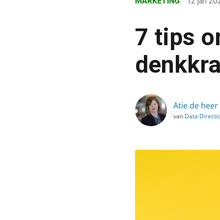
MARKETING
12 jan 2
›
Blog
7 tips 
›
Marketing
denkkra
›
7 tips om te voorkomen 
Atie de heer
van
Data Directi