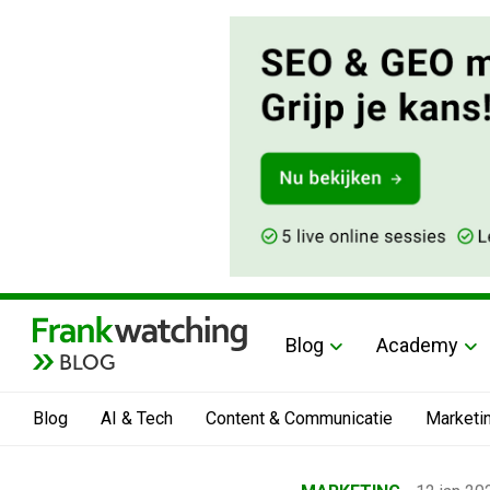
Blog
Academy
BLOG
Blog
AI & Tech
Content & Communicatie
Marketi
Home