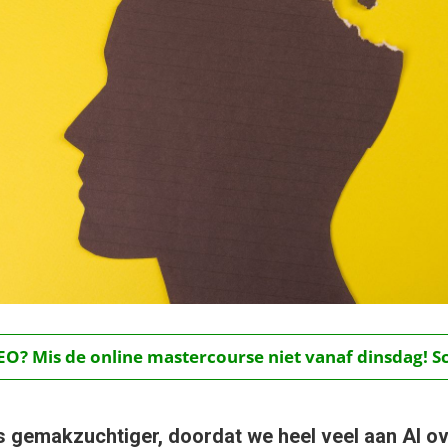
O? Mis de online mastercourse niet vanaf dinsdag! Schr
gemakzuchtiger, doordat we heel veel aan AI ove