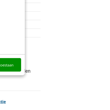
toestaan
telling bepalen
tie