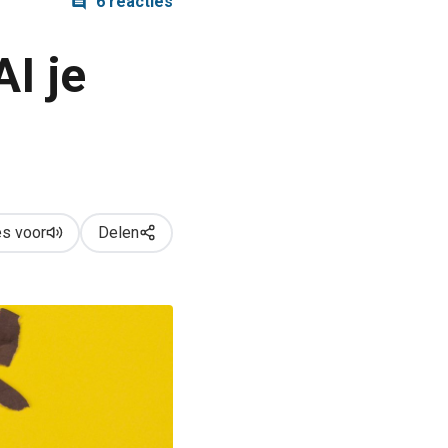
6 reacties
I je
s voor
Delen