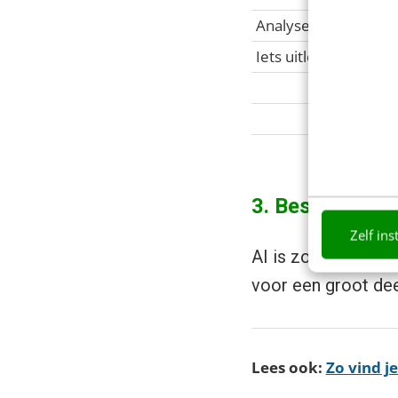
Analyseren
Iets uitleggen
3. Beslis welke
Zelf ins
AI is zo goed als d
voor een groot de
Lees ook:
Zo vind j