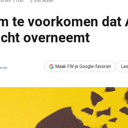
026
om 11:00
2 min lezen
om te voorkomen dat A
cht overneemt
dat AI je denkkracht overneemt
Maak FW je Google-favoriet
Lee
on bv