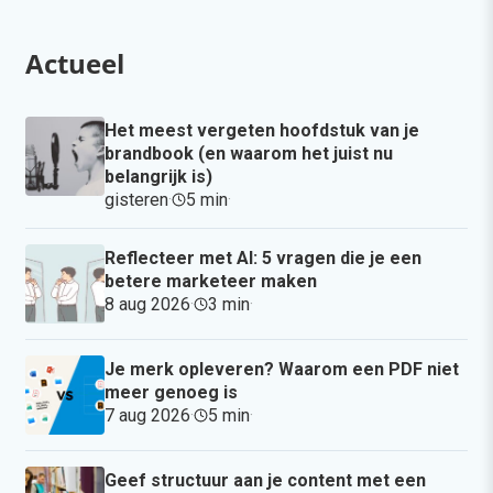
Actueel
Het meest vergeten hoofdstuk van je
brandbook (en waarom het juist nu
belangrijk is)
gisteren
·
5 min
·
Reflecteer met AI: 5 vragen die je een
betere marketeer maken
8 aug 2026
·
3 min
·
Je merk opleveren? Waarom een PDF niet
meer genoeg is
7 aug 2026
·
5 min
·
Geef structuur aan je content met een