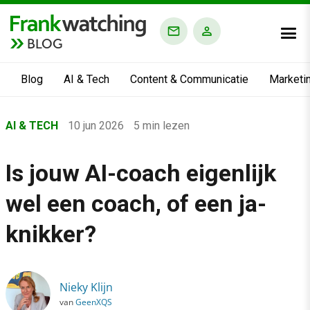
BLOG
Blog
AI & Tech
Content & Communicatie
Marketi
Home
AI & TECH
10 jun 2026
5 min lezen
›
Blog
Is jouw AI-coach eigenlijk
›
wel een coach, of een ja-
AI & Tech
›
knikker?
Is jouw AI-coach eigenlijk wel een coach, of een ja-knikker?
Nieky Klijn
van
GeenXQS