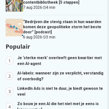
contentbibliotheek [5 stappen]
7 aug 2026
·
4 min
·
“Bedrijven die stevig staan in hun waarden
komen deze geopolitieke storm het beste
door” [podcast]
6 aug 2026
·
3 min
·
Populair
Je ‘sterke merk’ overleeft geen kwartier met
een AI-agent
AI-labels: wanneer zijn ze verplicht, verstandig
of overbodig?
LinkedIn Ads is niet te duur, je biedt gewoon te
veel
Zo bouw je een AI die het niet met je eens is