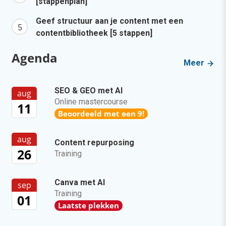
[stappenplan]
Geef structuur aan je content met een
contentbibliotheek [5 stappen]
Agenda
Meer
SEO & GEO met AI
aug
Online mastercourse
11
Beoordeeld met een 9!
aug
Content repurposing
26
Training
Canva met AI
sep
Training
01
Laatste plekken