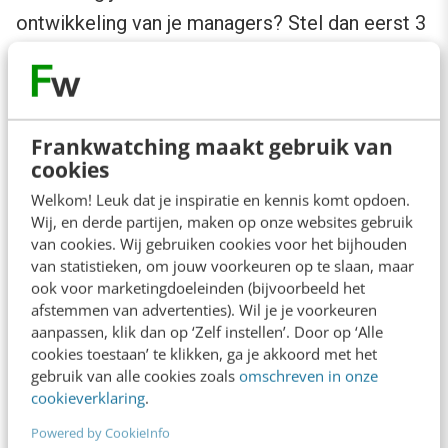
ontwikkeling van je managers? Stel dan eerst 3
vragen:
Zegt het systeem ooit nee?
Een tool die
op alles ingaat, ook op burn-out, conflict
Frankwatching maakt gebruik van
cookies
of een persoonlijke crisis, voelt
Welkom! Leuk dat je inspiratie en kennis komt opdoen.
behulpzaam maar is onveilig.
Wij, en derde partijen, maken op onze websites gebruik
Heeft de bouwer een filosofie?
Vraag niet
van cookies. Wij gebruiken cookies voor het bijhouden
van statistieken, om jouw voorkeuren op te slaan, maar
“wat kan het?”, maar “waarom heb je deze
ook voor marketingdoeleinden (bijvoorbeeld het
keuze gemaakt?”. Een tool zonder
afstemmen van advertenties). Wil je je voorkeuren
aanpassen, klik dan op ‘Zelf instellen’. Door op ‘Alle
filosofie is een feature; een coach neemt
cookies toestaan’ te klikken, ga je akkoord met het
positie in.
gebruik van alle cookies zoals
omschreven in onze
cookieverklaring
.
Waarop wordt de tool afgerekend?
Als
dat is hoe prettig mensen de gesprekken
Powered by CookieInfo