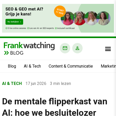
BLOG
Blog
AI & Tech
Content & Communicatie
Marketi
Home
AI & TECH
17 jun 2026
3 min lezen
›
Blog
De mentale flipperkast van
›
AI: hoe we besluitelozer
AI & Tech