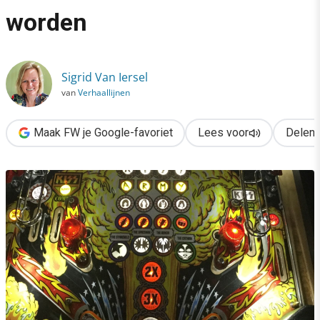
›
worden
De mentale flipperkast van AI: hoe we besluitelozer worden
Sigrid Van Iersel
van
Verhaallijnen
Maak FW je Google-favoriet
Lees voor
Delen