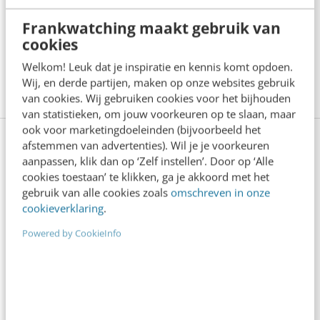
met AI leer je van expert Ronald Faas hoe je AI
Frankwatching maakt gebruik van
strategisch inzet voor besluitvorming en
cookies
organisatieontwikkeling, zonder te verdwalen in
Welkom! Leuk dat je inspiratie en kennis komt opdoen.
Wij, en derde partijen, maken op onze websites gebruik
losse ideeën.
Bekijk nu
van cookies. Wij gebruiken cookies voor het bijhouden
van statistieken, om jouw voorkeuren op te slaan, maar
ook voor marketingdoeleinden (bijvoorbeeld het
afstemmen van advertenties). Wil je je voorkeuren
aanpassen, klik dan op ‘Zelf instellen’. Door op ‘Alle
Anderen lezen ook
cookies toestaan’ te klikken, ga je akkoord met het
gebruik van alle cookies zoals
omschreven in onze
cookieverklaring
.
Reflecteer met AI: 5 vragen die je een betere
Powered by CookieInfo
marketeer maken
3 min
·
Kim Pot
Zo bouw je een AI die het niet met je eens is
[stappenplan]