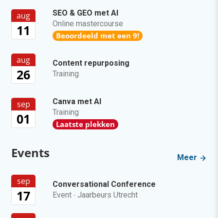
SEO & GEO met AI
aug
Online mastercourse
11
Beoordeeld met een 9!
aug
Content repurposing
26
Training
Canva met AI
sep
Training
01
Laatste plekken
Events
Meer
sep
Conversational Conference
17
Event
·
Jaarbeurs Utrecht