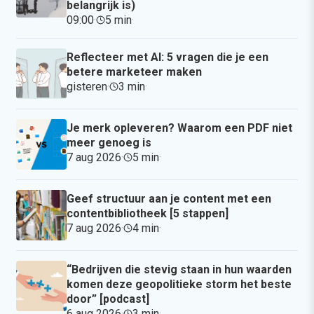
belangrijk is)
09:00
·
5 min
·
Reflecteer met AI: 5 vragen die je een
betere marketeer maken
gisteren
·
3 min
·
Je merk opleveren? Waarom een PDF niet
meer genoeg is
7 aug 2026
·
5 min
·
Geef structuur aan je content met een
contentbibliotheek [5 stappen]
7 aug 2026
·
4 min
·
“Bedrijven die stevig staan in hun waarden
komen deze geopolitieke storm het beste
door” [podcast]
6 aug 2026
·
3 min
·