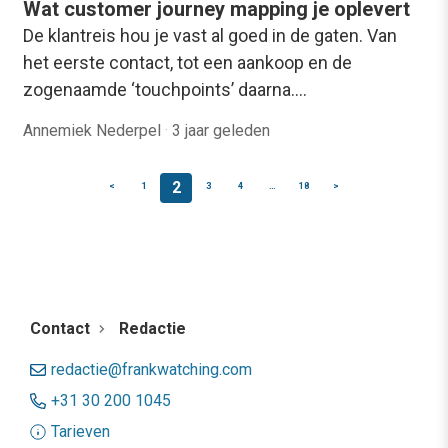
Wat customer journey mapping je oplevert
De klantreis hou je vast al goed in de gaten. Van
het eerste contact, tot een aankoop en de
zogenaamde ‘touchpoints’ daarna.…
Annemiek Nederpel
·
3 jaar geleden
2
<
1
3
4
…
18
>
Contact
Redactie
redactie@frankwatching.com
+31 30 200 1045
Tarieven