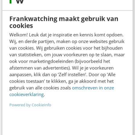
MARKETING
Frankwatching maakt gebruik van
7 tips om het Messy Middle-model effectief
cookies
toe te passen in B2B-marketing
Welkom! Leuk dat je inspiratie en kennis komt opdoen.
In B2B-marketing is het koopproces vaak niet
Wij, en derde partijen, maken op onze websites gebruik
rechtlijnig. Het afnemen van een zakelijke dienst
van cookies. Wij gebruiken cookies voor het bijhouden
duurt over het algemeen een stuk langer dan…
van statistieken, om jouw voorkeuren op te slaan, maar
ook voor marketingdoeleinden (bijvoorbeeld het
Jermain Dorder
·
2 jaar geleden
afstemmen van advertenties). Wil je je voorkeuren
aanpassen, klik dan op ‘Zelf instellen’. Door op ‘Alle
cookies toestaan’ te klikken, ga je akkoord met het
gebruik van alle cookies zoals
omschreven in onze
cookieverklaring
.
Powered by CookieInfo
KLANTCONTACT & CX
Is de rommelige klantreis al verwerkt in
jouw STDC-aanpak?