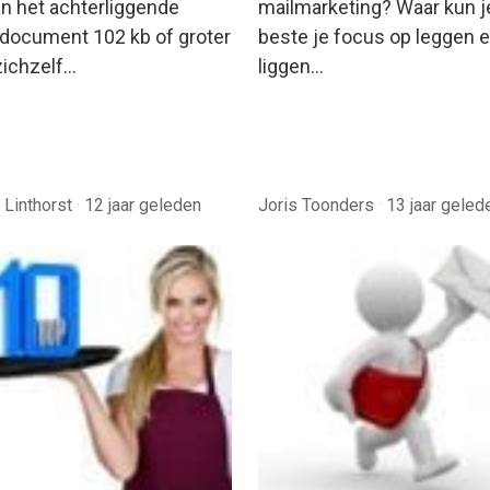
n het achterliggende
mailmarketing? Waar kun j
ocument 102 kb of groter
beste je focus op leggen 
zichzelf…
liggen…
 Linthorst
·
12 jaar geleden
Joris Toonders
·
13 jaar geled