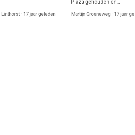
Plaza gehouden en…
 Linthorst
·
17 jaar geleden
Martijn Groeneweg
·
17 jaar g