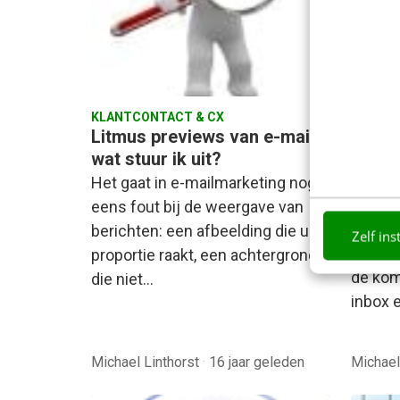
KLANTCONTACT & CX
KLANTC
Litmus previews van e-mail:
De int
wat stuur ik uit?
of na
mailm
Het gaat in e-mailmarketing nogal
Google
eens fout bij de weergave van
featur
berichten: een afbeelding die uit
Zelf ins
Gmail: 
proportie raakt, een achtergrond
de kom
die niet…
inbox 
Michael Linthorst
·
16 jaar geleden
Michael