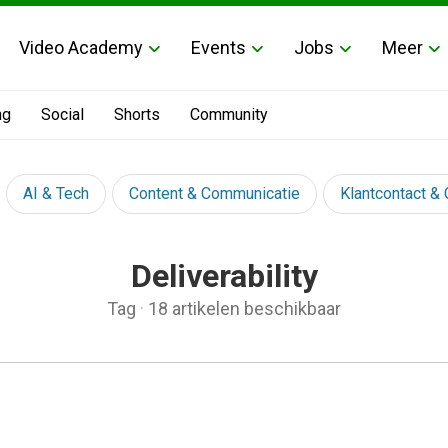
Video Academy
Events
Jobs
Meer
ng
Social
Shorts
Community
AI & Tech
Content & Communicatie
Klantcontact &
Deliverability
Tag
·
18 artikelen beschikbaar