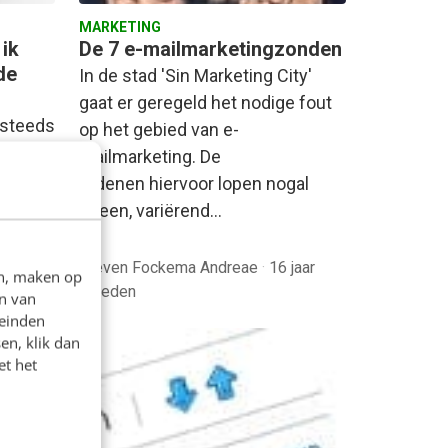
MARKETING
 ik
De 7 e-mailmarketingzonden
de
In de stad 'Sin Marketing City'
gaat er geregeld het nodige fout
 steeds
op het gebied van e-
ek in
mailmarketing. De
s. Dit
redenen hiervoor lopen nogal
uiteen, variërend…
Steven Fockema Andreae
·
16 jaar
en, maken op
eden
geleden
n van
leinden
en, klik dan
et het