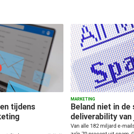
MARKETING
en tijdens
Beland niet in de
eting
deliverability van
Van alle 182 miljard e-mai
zo’n 70 procent uit spam. 