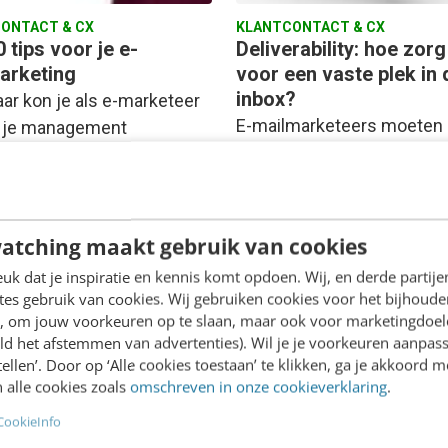
ONTACT & CX
KLANTCONTACT & CX
 tips voor je e-
Deliverability: hoe zorg
arketing
voor een vaste plek in 
inbox?
aar kon je als e-marketeer
E-mailmarketeers moeten
j je management
harder vechten voor een pl
en met mooie open- en
de inbox van hun ontvanger
io's. In 2012 moet je ze
is deels te wijten aan de
igen…
toenemende…
atching maakt gebruik van cookies
k dat je inspiratie en kennis komt opdoen. Wij, en derde partij
van Rein
·
14 jaar geleden
Michael Linthorst
·
16 jaar gel
es gebruik van cookies. Wij gebruiken cookies voor het bijhoude
en, om jouw voorkeuren op te slaan, maar ook voor marketingdoe
ld het afstemmen van advertenties). Wil je je voorkeuren aanpass
stellen’. Door op ‘Alle cookies toestaan’ te klikken, ga je akkoord m
 alle cookies zoals
omschreven in onze cookieverklaring
.
CookieInfo