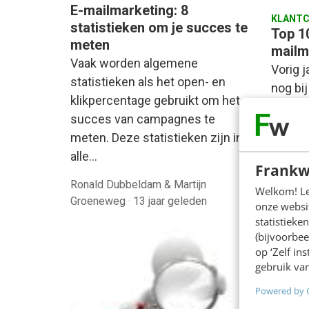
E-mailmarketing: 8
KLANTC
statistieken om je succes te
Top 10
meten
mailm
Vaak worden algemene
Vorig j
statistieken als het open- en
nog bi
klikpercentage gebruikt om het
aankom
succes van campagnes te
klikrat
meten. Deze statistieken zijn in
overtu
alle…
Frankw
Ronald Dubbeldam & Martijn
Welkom! Leu
Groeneweg
·
13 jaar geleden
Mieke 
onze websit
statistiek
(bijvoorbee
op ‘Zelf in
gebruik van
Powered by 