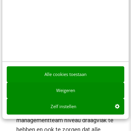
Het grootste probleem zat in het ontbreken
van een centrale kwalitatief hoogwaardige
database en het ontbreken van een centrale
organisatie; iedereen deed maar zijn eigen e-
mail ding. Er is besloten om niet alles zelf te
doen, maar externe expertise in te huren om
het hele e-mail proces te verbeteren. Er is een
Alle cookies toestaan
plan gemaakt om met de volgende 3 punten
aan de gang te gaan:
Weigeren
Organisatie
Zelf instellen
Belangrijk hierbij is om op
managementteam niveau draagvlak te
hebben en ook te zorgen dat alle