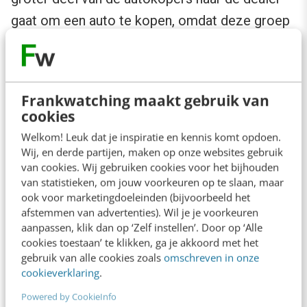
gaat om een auto te kopen, omdat deze groep
zich allang zeer uitgebreid via internet heeft
georiënteerd en het koopbesluit vaak al heeft
genomen als men daar de dealer gaat.
Frankwatching maakt gebruik van
cookies
Auto’s 30% goedkoper
Welkom! Leuk dat je inspiratie en kennis komt opdoen.
Wij, en derde partijen, maken op onze websites gebruik
15% van alle autoverkopen in Amerika wordt
van cookies. Wij gebruiken cookies voor het bijhouden
van statistieken, om jouw voorkeuren op te slaan, maar
zelfs al online gedaan. Het voordeel voor
ook voor marketingdoeleinden (bijvoorbeeld het
consumenten kan daarbij zomaar oplopen tot
afstemmen van advertenties). Wil je je voorkeuren
aanpassen, klik dan op ‘Zelf instellen’. Door op ‘Alle
30-40%. Naar mijn mening kan het toch niet
cookies toestaan’ te klikken, ga je akkoord met het
anders, dan dat de glimmende showrooms
gebruik van alle cookies zoals
omschreven in onze
cookieverklaring
.
zullen worden vervangen door één of meer
Powered by CookieInfo
landelijke experience centers van ieder merk