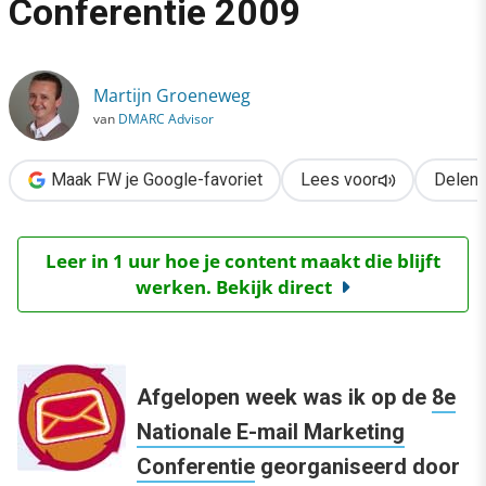
Conferentie 2009
›
Nationale E-mail Marketing Conferentie 2009
Martijn Groeneweg
van
DMARC Advisor
Maak FW je Google-favoriet
Lees voor
Delen
Leer in 1 uur hoe je content maakt die blijft
werken. Bekijk direct
Afgelopen week was ik op de
8e
Nationale E-mail Marketing
Conferentie
georganiseerd door