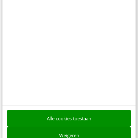
KLANTCONTACT & CX
TwitterMonitor: Rutte stijgt met Europa,
Roemer met economie
Samen met Frankwatching publiceert
onderzoeksbureau DamKam maandelijks een
TwitterMonitor over de politieke ontwikkelingen in
Den Haag. Geen opiniepeiling, maar data-analyse
op basis…
Kees-Jan Dijkstra
·
14 jaar geleden
Alle cookies toestaan
Weigeren