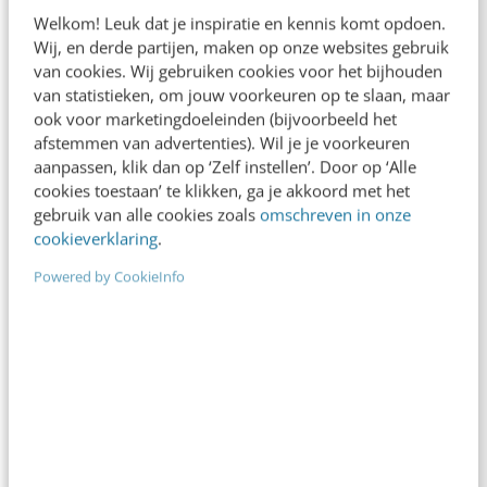
Welkom! Leuk dat je inspiratie en kennis komt opdoen.
Wij, en derde partijen, maken op onze websites gebruik
van cookies. Wij gebruiken cookies voor het bijhouden
van statistieken, om jouw voorkeuren op te slaan, maar
ook voor marketingdoeleinden (bijvoorbeeld het
AI & TECH
afstemmen van advertenties). Wil je je voorkeuren
Crowdfunding: oplossing voor dichte
aanpassen, klik dan op ‘Zelf instellen’. Door op ‘Alle
deksel van banken?
cookies toestaan’ te klikken, ga je akkoord met het
Op 28 april 2009 begon Kickstarter met haar
gebruik van alle cookies zoals
omschreven in onze
verdeelwerk, alsof ze toen al wist hoe het oude
cookieverklaring
.
geldschip vast zou komen te…
Powered by CookieInfo
Joost Steins Bisschop
·
13 jaar geleden