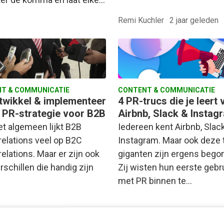
Remi Kuchler
·
2 jaar geleden
T & COMMUNICATIE
CONTENT & COMMUNICATIE
twikkel & implementeer
4 PR-trucs die je leert 
n PR-strategie voor B2B
Airbnb, Slack & Instag
et algemeen lijkt B2B
Iedereen kent Airbnb, Slac
relations veel op B2C
Instagram. Maar ook deze 
relations. Maar er zijn ook
giganten zijn ergens bego
rschillen die handig zijn
Zij wisten hun eerste gebr
met PR binnen te…