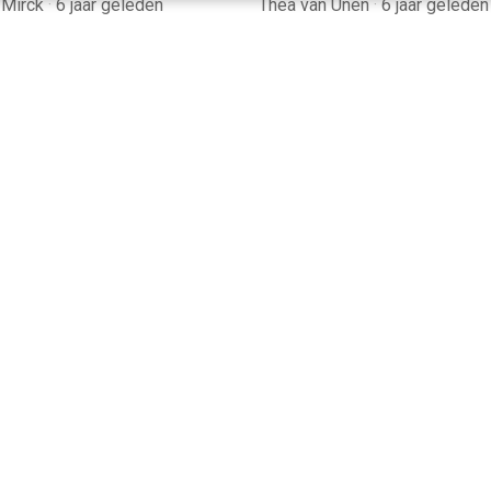
 Mirck
·
6 jaar geleden
Thea van Unen
·
6 jaar geleden