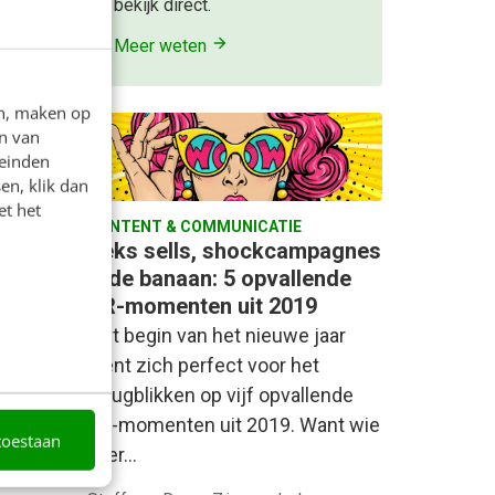
bekijk direct.
Meer weten
en, maken op
n van
leinden
en, klik dan
et het
CONTENT & COMMUNICATIE
 dood,
Seks sells, shockcampagnes
& de banaan: 5 opvallende
PR-momenten uit 2019
het
Het begin van het nieuwe jaar
niemand
leent zich perfect voor het
terugblikken op vijf opvallende
stijl…
PR-momenten uit 2019. Want wie
toestaan
is er…