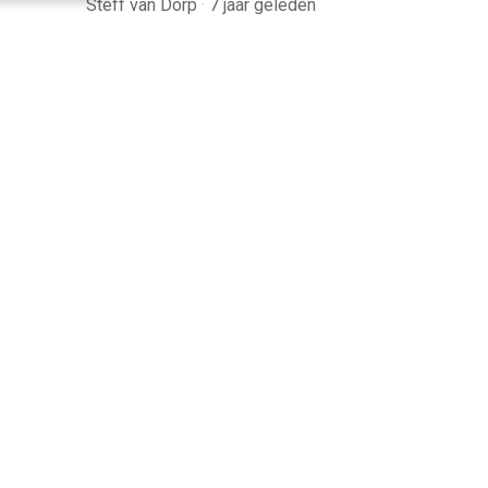
Steff van Dorp
·
7 jaar geleden