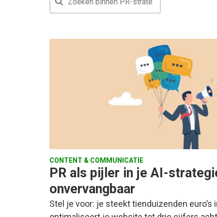
CONTENT & COMMUNICATIE
PR als pijler in je AI-strate
onvervangbaar
Stel je voor: je steekt tienduizenden euro’s 
optimaliseert je website tot drie cijfers ac