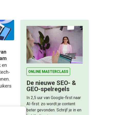
van
ram
k en
tech-
ONLINE MASTERCLASS
nnen.
De nieuwe SEO- &
uikers
GEO-spelregels
In 2,5 uur van Google-first naar
AI-first: zo wordt je content
beter gevonden. Schrijf je in en