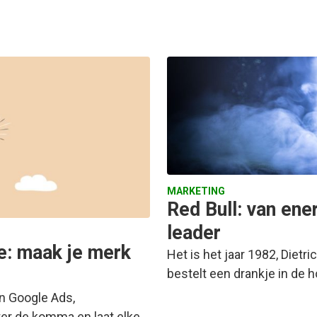
MARKETING
Red Bull: van ene
leader
gie: maak je merk
Het is het jaar 1982, Dietr
bestelt een drankje in de h
in Google Ads,
hter de komma en laat elke…