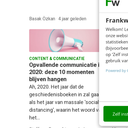
Basak Özkan
·
4 jaar geleden
Basak 
Frankw
Welkom! Leu
onze websit
statistiek
(bijvoorbee
op ‘Zelf in
CONTENT & COMMUNICATIE
CONTEN
gebruik van
Opvallende communicatie in
PR-pow
Powered by 
2020: deze 10 momenten
verha
blijven hangen
Persbe
Ah, 2020. Het jaar dat de
journa
geschiedenisboeken in zal gaan
kun je
als het jaar van massale 'social
serieu
distancing', waarin het woord van
van Pu
Zelf ins
het…