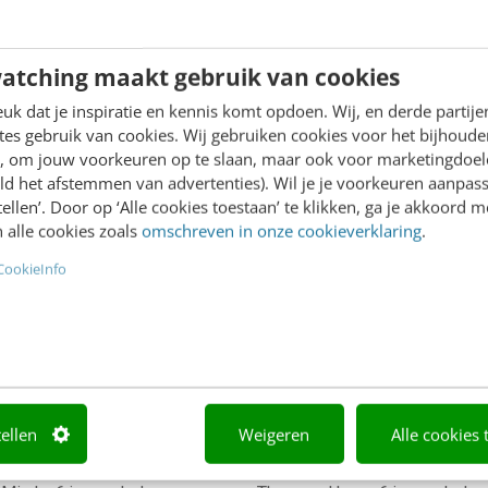
Özkan
·
5 jaar geleden
Aaron Mirck
·
5 jaar geleden
atching maakt gebruik van cookies
k dat je inspiratie en kennis komt opdoen. Wij, en derde partij
es gebruik van cookies. Wij gebruiken cookies voor het bijhoude
en, om jouw voorkeuren op te slaan, maar ook voor marketingdoe
ld het afstemmen van advertenties). Wil je je voorkeuren aanpass
stellen’. Door op ‘Alle cookies toestaan’ te klikken, ga je akkoord m
T & COMMUNICATIE
CONTENT & COMMUNICATIE
 alle cookies zoals
omschreven in onze cookieverklaring
.
er begint bij ambitie,
Niet het persbericht is
CookieInfo
len & stakeholders
maar het PR-bureau
richtje sturen en
Al jaren wordt gezegd dat 
listen nabellen? Nee, zo
persbericht dood is. Dat 
 PR in 2020 écht niet meer
het leest, de journalist het
s samenvatten. De kracht
gespam spuugzat is en de 
blic Relations…
tellen
Weigeren
Alle cookies 