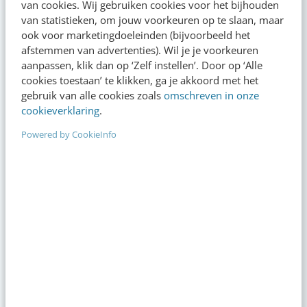
van cookies. Wij gebruiken cookies voor het bijhouden
kennis?
van statistieken, om jouw voorkeuren op te slaan, maar
ook voor marketingdoeleinden (bijvoorbeeld het
afstemmen van advertenties). Wil je je voorkeuren
aanpassen, klik dan op ‘Zelf instellen’. Door op ‘Alle
cookies toestaan’ te klikken, ga je akkoord met het
Actueel
gebruik van alle cookies zoals
omschreven in onze
cookieverklaring
.
Reflecteer met AI: 5 vragen die je een
Powered by CookieInfo
betere marketeer maken
gisteren
·
3 min
·
Je merk opleveren? Waarom een PDF niet
meer genoeg is
7 aug 2026
·
5 min
·
Geef structuur aan je content met een
contentbibliotheek [5 stappen]
7 aug 2026
·
4 min
·