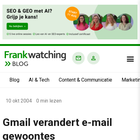
BLOG
Blog
AI & Tech
Content & Communicatie
Marketi
Home
10 okt 2004
0 min lezen
›
Blog
Gmail verandert e-mail
›
gewoontes
Alle artikelen