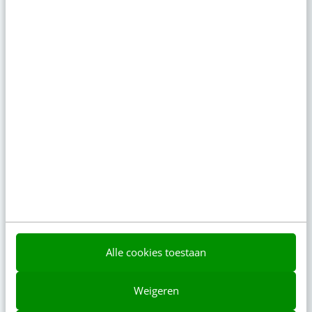
“Bedrijven die stevig staan in hun waarden
komen deze geopolitieke storm het beste
door” [podcast]
6 aug 2026
·
3 min
·
Zo bouw je een AI die het niet met je eens
is [stappenplan]
6 aug 2026
·
6 min
·
Populair
Je ‘sterke merk’ overleeft geen kwartier met
een AI-agent
AI-labels: wanneer zijn ze verplicht, verstandig
Alle cookies toestaan
of overbodig?
Weigeren
LinkedIn Ads is niet te duur, je biedt gewoon te
veel