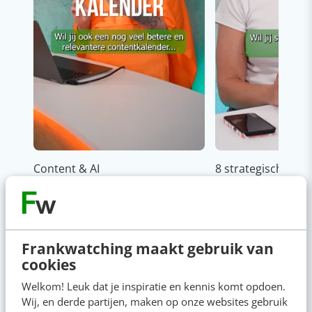
Content & AI
8 strategische ti
te werken met Cop
Frankwatching maakt gebruik van
cookies
Welkom! Leuk dat je inspiratie en kennis komt opdoen.
Op zoek naar nog meer
Wij, en derde partijen, maken op onze websites gebruik