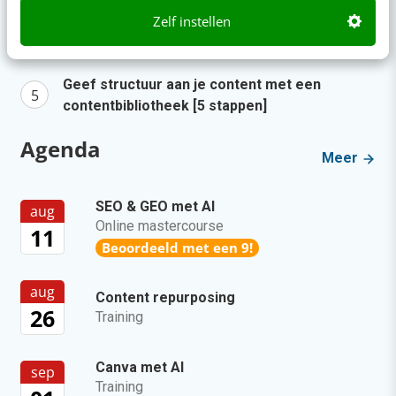
Zelf instellen
Zo bouw je een AI die het niet met je eens is
[stappenplan]
Geef structuur aan je content met een
contentbibliotheek [5 stappen]
Agenda
Meer
SEO & GEO met AI
aug
Online mastercourse
11
Beoordeeld met een 9!
aug
Content repurposing
26
Training
Canva met AI
sep
Training