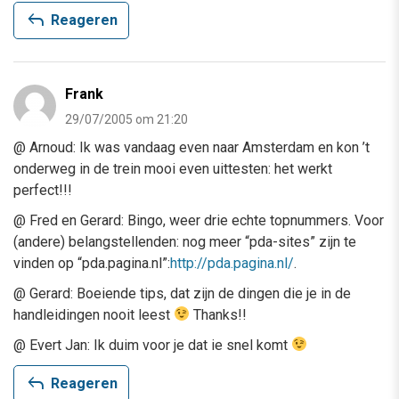
reply
Reageren
Frank
29/07/2005 om 21:20
@ Arnoud: Ik was vandaag even naar Amsterdam en kon ’t
onderweg in de trein mooi even uittesten: het werkt
perfect!!!
@ Fred en Gerard: Bingo, weer drie echte topnummers. Voor
(andere) belangstellenden: nog meer “pda-sites” zijn te
vinden op “pda.pagina.nl”:
http://pda.pagina.nl/
.
@ Gerard: Boeiende tips, dat zijn de dingen die je in de
handleidingen nooit leest
Thanks!!
@ Evert Jan: Ik duim voor je dat ie snel komt
reply
Reageren