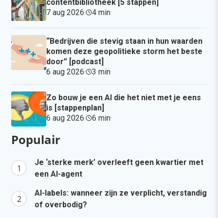
contentbibliotheek [5 stappen]
7 aug 2026
·
4 min
·
“Bedrijven die stevig staan in hun waarden
komen deze geopolitieke storm het beste
door” [podcast]
6 aug 2026
·
3 min
·
Zo bouw je een AI die het niet met je eens
is [stappenplan]
6 aug 2026
·
6 min
·
Populair
Je ‘sterke merk’ overleeft geen kwartier met
een AI-agent
AI-labels: wanneer zijn ze verplicht, verstandig
of overbodig?