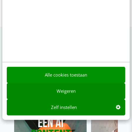
VIDEO SHORTS
Bekijk de korte video's
Alle cookies toestaan
00:00
00:00
Weigeren
Zelf instellen