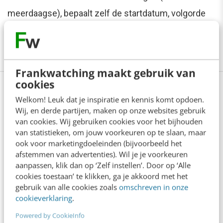
meerdaagse), bepaalt zelf de startdatum, volgorde
en het tempo en ontvangt ook nog eens 10%
korting.
Meer weten?
Frankwatching maakt gebruik van
cookies
Welkom! Leuk dat je inspiratie en kennis komt opdoen.
Anderen lezen ook
Wij, en derde partijen, maken op onze websites gebruik
van cookies. Wij gebruiken cookies voor het bijhouden
van statistieken, om jouw voorkeuren op te slaan, maar
ook voor marketingdoeleinden (bijvoorbeeld het
Reflecteer met AI: 5 vragen die je een betere
afstemmen van advertenties). Wil je je voorkeuren
marketeer maken
aanpassen, klik dan op ‘Zelf instellen’. Door op ‘Alle
3 min
·
Kim Pot
cookies toestaan’ te klikken, ga je akkoord met het
gebruik van alle cookies zoals
omschreven in onze
Je merk opleveren? Waarom een PDF niet
cookieverklaring
.
meer genoeg is
Powered by CookieInfo
5 min
·
Danny Verroen