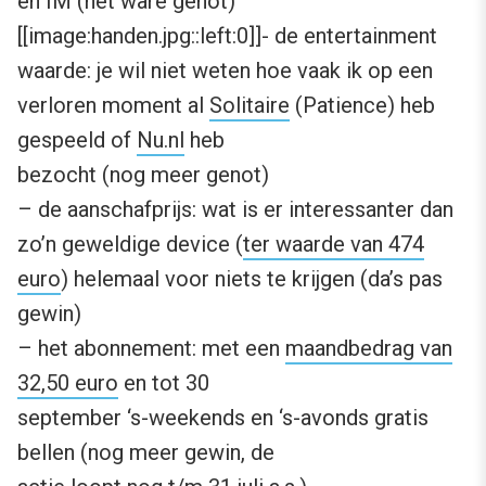
en IM (het ware genot)
[[image:handen.jpg::left:0]]- de entertainment
waarde: je wil niet weten hoe vaak ik op een
verloren moment al
Solitaire
(Patience) heb
gespeeld of
Nu.nl
heb
bezocht (nog meer genot)
– de aanschafprijs: wat is er interessanter dan
zo’n geweldige device (
ter waarde van 474
euro
) helemaal voor niets te krijgen (da’s pas
gewin)
– het abonnement: met een
maandbedrag van
32,50 euro
en tot 30
september ‘s-weekends en ‘s-avonds gratis
bellen (nog meer gewin, de