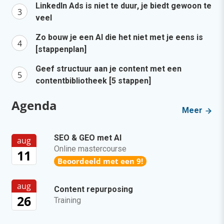
LinkedIn Ads is niet te duur, je biedt gewoon te
veel
Zo bouw je een AI die het niet met je eens is
[stappenplan]
Geef structuur aan je content met een
contentbibliotheek [5 stappen]
Agenda
Meer
SEO & GEO met AI
aug
Online mastercourse
11
Beoordeeld met een 9!
aug
Content repurposing
26
Training