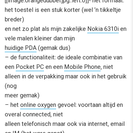
[[image:orangedubbel.jpg::left:0]]- het formaat:
het toestel is een stuk korter (wel ’n tikkeltje
breder)
en net zo plat als mijn zakelijke
Nokia 6310i
en
vele malen kleiner dan mijn
huidige PDA
(gemak dus)
– de functionaliteit: de ideale combinatie van
een
Pocket PC
en een
Mobile Phone
, niet
alleen in de verpakking maar ook in het gebruik
(nog
meer gemak)
– het
online oxygen
gevoel: voortaan altijd en
overal connected, niet
alleen telefonisch maar ook via internet, email