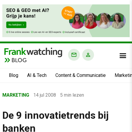
BLOG
Blog
AI & Tech
Content & Communicatie
Marketi
Home
MARKETING
14 jul 2008
5 min lezen
›
Blog
De 9 innovatietrends bij
›
banken
Marketing