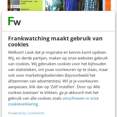
Frankwatching maakt gebruik van
cookies
Ook op YouTube heeft de bank een
branded
Welkom! Leuk dat je inspiratie en kennis komt opdoen.
Wij, en derde partijen, maken op onze websites gebruik
channel
, waar video’s van Rabo SportTV (zie
van cookies. Wij gebruiken cookies voor het bijhouden
Site gespot: Rabo SportTV)
worden getoond
van statistieken, om jouw voorkeuren op te slaan, maar
ook voor marketingdoeleinden (bijvoorbeeld het
en waar gebruikers kunnen discussiëren naar
afstemmen van advertenties). Wil je je voorkeuren
aanleiding van de beelden.
aanpassen, klik dan op ‘Zelf instellen’. Door op ‘Alle
cookies toestaan’ te klikken, ga je akkoord met het
gebruik van alle cookies zoals
omschreven in onze
cookieverklaring
.
Powered by CookieInfo