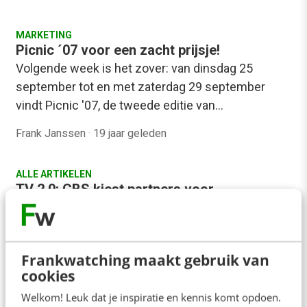
MARKETING
Picnic ´07 voor een zacht prijsje!
Volgende week is het zover: van dinsdag 25
september tot en met zaterdag 29 september
vindt Picnic '07, de tweede editie van…
Frank Janssen
·
19 jaar geleden
ALLE ARTIKELEN
TV 2.0: CBS kiest partners voor
videodistributie
Blogs, eBay, Amazon en noem maar op. Stuk voor
stuk lieten ze zien dat je van delen, weggeven en
Frankwatching maakt gebruik van
partnering niet slechter…
cookies
Frank Janssen
·
19 jaar geleden
Welkom! Leuk dat je inspiratie en kennis komt opdoen.