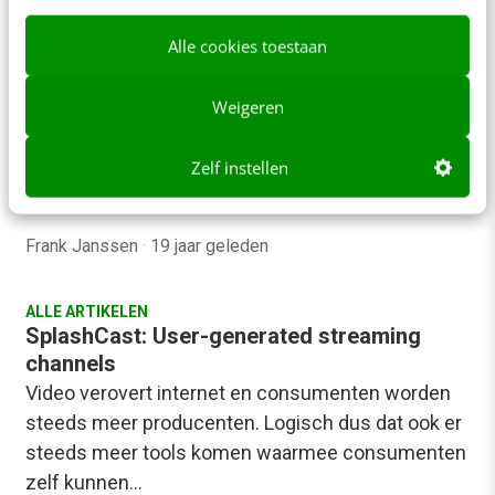
Frank Janssen
·
19 jaar geleden
Alle cookies toestaan
CONTENT & COMMUNICATIE
Weigeren
Cross Media Café: Nieuwe radioproducten
Vanmiddag vond in Hilversum het eerste Cross
Zelf instellen
Media Café van dit jaar plaats. In Studio 3 op het
Mediapark hadden zich een…
Frank Janssen
·
19 jaar geleden
ALLE ARTIKELEN
SplashCast: User-generated streaming
channels
Video verovert internet en consumenten worden
steeds meer producenten. Logisch dus dat ook er
steeds meer tools komen waarmee consumenten
zelf kunnen…