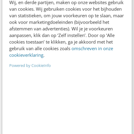
Wij, en derde partijen, maken op onze websites gebruik
van cookies. Wij gebruiken cookies voor het bijhouden
KLANTCONTACT & CX
van statistieken, om jouw voorkeuren op te slaan, maar
Cross Media Café: Radio 6 wordt blogradio
ook voor marketingdoeleinden (bijvoorbeeld het
De laatste twee sessies van deze editie Radio van
afstemmen van advertenties). Wil je je voorkeuren
het Cross Media Café werden verzorgd door
aanpassen, klik dan op ‘Zelf instellen’. Door op ‘Alle
vertegenwoordigers van de Publieke Omroep.
cookies toestaan’ te klikken, ga je akkoord met het
gebruik van alle cookies zoals
omschreven in onze
Florent…
cookieverklaring
.
Frank Janssen
·
19 jaar geleden
Powered by CookieInfo
MARKETING
Cross Media Café: Business case Radio
Digitaal
In deze vierde reportage over iMMovators Cross
Media Café (editie radio, gisteren in Hilversum)
aandacht voor twee digitale radioinitiatieven.
Allereerst Radio Digitaal,…