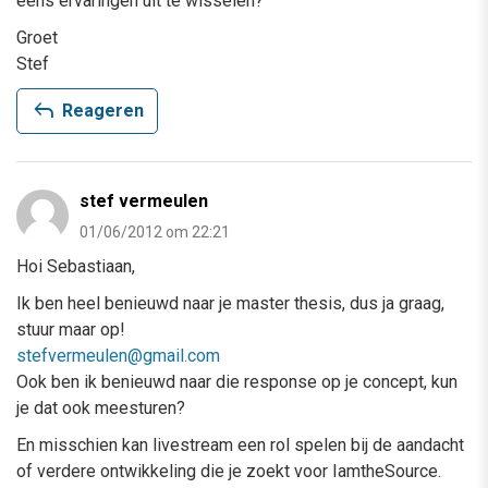
eens ervaringen uit te wisselen?
Groet
Stef
reply
Reageren
stef vermeulen
01/06/2012 om 22:21
Hoi Sebastiaan,
Ik ben heel benieuwd naar je master thesis, dus ja graag,
stuur maar op!
stefvermeulen@gmail.com
Ook ben ik benieuwd naar die response op je concept, kun
je dat ook meesturen?
En misschien kan livestream een rol spelen bij de aandacht
of verdere ontwikkeling die je zoekt voor IamtheSource.