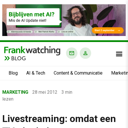
BLOG
Blog
AI & Tech
Content & Communicatie
Marketi
Home
MARKETING
28 mei 2012
3 min
›
lezen
Blog
›
Livestreaming: omdat een
Marketing