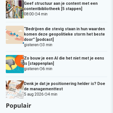
Geef structuur aan je content met een
contentbibliotheek [5 stappen]
08:00
·
4 min
·
“Bedrijven die stevig staan in hun waarden
komen deze geopolitieke storm het beste
door” [podcast]
gisteren
·
3 min
·
Zo bouw je een AI die het niet met je eens
is [stappenplan]
gisteren
·
6 min
·
Denk je dat je positionering helder is? Doe
de managementtest
5 aug 2026
·
4 min
·
Populair