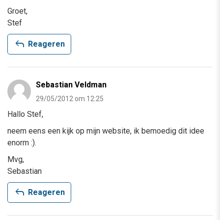
Groet,
Stef
reply
Reageren
Sebastian Veldman
29/05/2012 om 12:25
Hallo Stef,
neem eens een kijk op mijn website, ik bemoedig dit idee
enorm :).
Mvg,
Sebastian
reply
Reageren