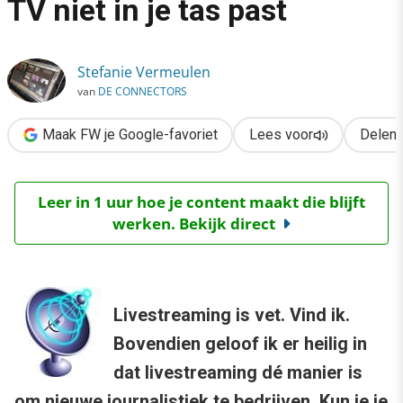
TV niet in je tas past
›
Livestreaming: omdat een TV niet in je tas past
Stefanie Vermeulen
van
DE CONNECTORS
Maak FW je Google-favoriet
Lees voor
Delen
Leer in 1 uur hoe je content maakt die blijft
werken. Bekijk direct
Livestreaming is vet. Vind ik.
Bovendien geloof ik er heilig in
dat livestreaming dé manier is
om nieuwe journalistiek te bedrijven. Kun je je