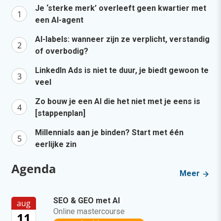
Je ‘sterke merk’ overleeft geen kwartier met
een AI-agent
AI-labels: wanneer zijn ze verplicht, verstandig
of overbodig?
LinkedIn Ads is niet te duur, je biedt gewoon te
veel
Zo bouw je een AI die het niet met je eens is
[stappenplan]
Millennials aan je binden? Start met één
eerlijke zin
Agenda
Meer
SEO & GEO met AI
aug
Online mastercourse
11