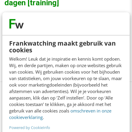
dagen [training]
De groten (en minder groten) der aarde weten het:
zonder marketingstrategie geen online succes.
Maak tijdens de training Online marketing (basis)
Frankwatching maakt gebruik van
kennis met de belangrijkste onderdelen van digital
cookies
marketing: van social media tot webanalytics. En van
Welkom! Leuk dat je inspiratie en kennis komt opdoen.
Wij, en derde partijen, maken op onze websites gebruik
e-mailmarketing tot adverteren.
Meer weten?
van cookies. Wij gebruiken cookies voor het bijhouden
van statistieken, om jouw voorkeuren op te slaan, maar
ook voor marketingdoeleinden (bijvoorbeeld het
afstemmen van advertenties). Wil je je voorkeuren
aanpassen, klik dan op ‘Zelf instellen’. Door op ‘Alle
cookies toestaan’ te klikken, ga je akkoord met het
Anderen lezen ook
gebruik van alle cookies zoals
omschreven in onze
cookieverklaring
.
Je merk opleveren? Waarom een PDF niet
Powered by CookieInfo