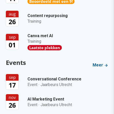
Beoordeeld met een 9!
aug
Content repurposing
26
Training
Canva met AI
sep
Training
01
Laatste plekken
Events
Meer
sep
Conversational Conference
17
Event
·
Jaarbeurs Utrecht
nov
AI Marketing Event
26
Event
·
Jaarbeurs Utrecht