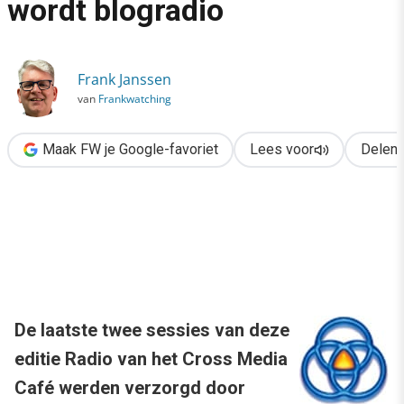
wordt blogradio
›
Cross Media Café: Radio 6 wordt blogradio
Frank Janssen
van
Frankwatching
Maak FW je Google-favoriet
Lees voor
Delen
De laatste twee sessies van deze
editie Radio van het Cross Media
Café werden verzorgd door