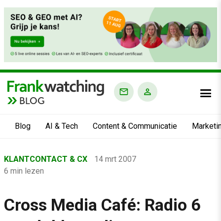
BLOG
Blog
AI & Tech
Content & Communicatie
Marketi
Home
KLANTCONTACT & CX
14 mrt 2007
›
6 min lezen
Blog
›
Cross Media Café: Radio 6
Klantcontact & CX