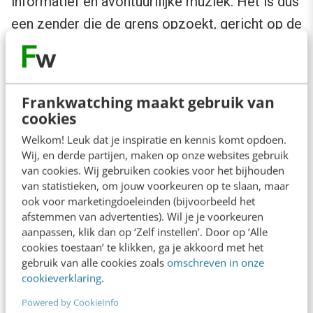
informatief en avontuurllijke muziek. Het is dus
een zender die de grens opzoekt, gericht op de
tolerante wereldburger, beoogde doelgroep 35
tot 55 jaar, misschien zelfs wel 65 jaar.
Frankwatching maakt gebruik van
Door de herprofilering van Radio 4 en Radio 5
cookies
bleven er bepaalde segmenten en doelgroepen
Welkom! Leuk dat je inspiratie en kennis komt opdoen.
in de kou staan. In 6 participeren ook de KRO
Wij, en derde partijen, maken op onze websites gebruik
van cookies. Wij gebruiken cookies voor het bijhouden
en Omroep Max en de Stichting Concertzender
van statistieken, om jouw voorkeuren op te slaan, maar
en die tot nu toe dit station met jazz, klassiek
ook voor marketingdoeleinden (bijvoorbeeld het
afstemmen van advertenties). Wil je je voorkeuren
en wereldmuziek vulden.
aanpassen, klik dan op ‘Zelf instellen’. Door op ‘Alle
cookies toestaan’ te klikken, ga je akkoord met het
gebruik van alle cookies zoals
omschreven in onze
cookieverklaring
.
Powered by CookieInfo