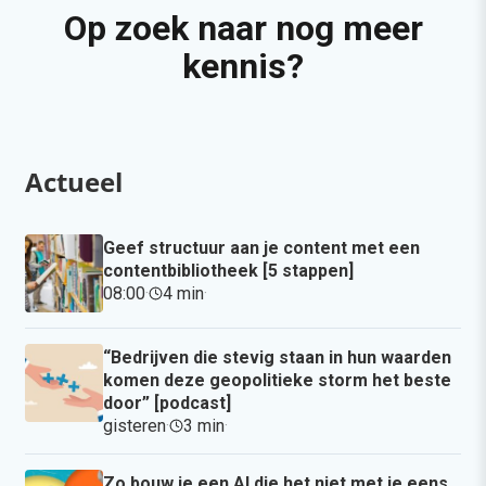
Op zoek naar nog meer
kennis?
Actueel
Geef structuur aan je content met een
contentbibliotheek [5 stappen]
08:00
·
4 min
·
“Bedrijven die stevig staan in hun waarden
komen deze geopolitieke storm het beste
door” [podcast]
gisteren
·
3 min
·
Zo bouw je een AI die het niet met je eens