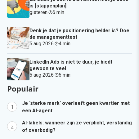
is [stappenplan]
gisteren
·
6 min
·
Denk je dat je positionering helder is? Doe
de managementtest
5 aug 2026
·
4 min
·
LinkedIn Ads is niet te duur, je biedt
gewoon te veel
5 aug 2026
·
6 min
·
Populair
Je ‘sterke merk’ overleeft geen kwartier met
een AI-agent
AI-labels: wanneer zijn ze verplicht, verstandig
of overbodig?