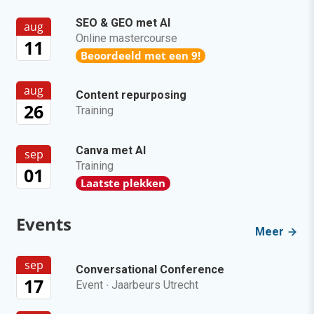
SEO & GEO met AI
aug
Online mastercourse
11
Beoordeeld met een 9!
aug
Content repurposing
26
Training
Canva met AI
sep
Training
01
Laatste plekken
Events
Meer
sep
Conversational Conference
17
Event
·
Jaarbeurs Utrecht