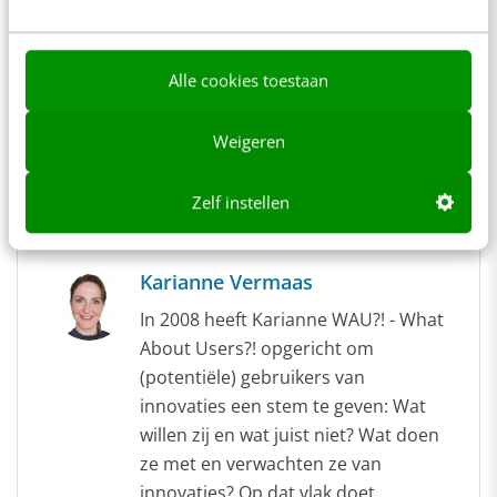
0 reacties - Plaats als eerste een reactie!
Alle cookies toestaan
Delen
Weigeren
Zelf instellen
Over de auteur
Karianne Vermaas
In 2008 heeft Karianne WAU?! - What
About Users?! opgericht om
(potentiële) gebruikers van
innovaties een stem te geven: Wat
willen zij en wat juist niet? Wat doen
ze met en verwachten ze van
innovaties? Op dat vlak doet