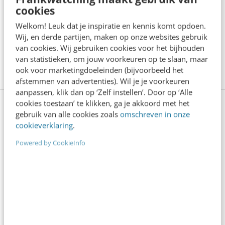
cookies
Zie voor meer informatie over het rapport en
een samenvatting:
Welkom! Leuk dat je inspiratie en kennis komt opdoen.
Wij, en derde partijen, maken op onze websites gebruik
https://www.forrester.com/Research/Documen
van cookies. Wij gebruiken cookies voor het bijhouden
t/Excerpt/0,7211,44502,00.html
van statistieken, om jouw voorkeuren op te slaan, maar
ook voor marketingdoeleinden (bijvoorbeeld het
afstemmen van advertenties). Wil je je voorkeuren
aanpassen, klik dan op ‘Zelf instellen’. Door op ‘Alle
cookies toestaan’ te klikken, ga je akkoord met het
Training Contentcreatie: maak
gebruik van alle cookies zoals
omschreven in onze
cookieverklaring
.
swingende content
Powered by CookieInfo
Om als organisatie je doelgroep online te overtuigen
moet je met een verhaal komen dat raakt, vermaakt
en verrast. Hoe staat het met jouw boodschap? Kan
die wel een boost gebruiken? Vincent Mirck leert je
in de training Contentcreatie hoe op een effectieve