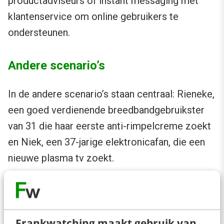
productadviseurs of instant messaging met
klantenservice om online gebruikers te
ondersteunen.
Andere scenario’s
In de andere scenario’s staan centraal: Rieneke,
een goed verdienende breedbandgebruikster
van 31 die haar eerste anti-rimpelcreme zoekt
en Niek, een 37-jarige elektronicafan, die een
nieuwe plasma tv zoekt.
Benieuwd naar het scenario waar jouw
klanten in passen? Of je waar je jezelf in kan
herkennen?
Frankwatching maakt gebruik van