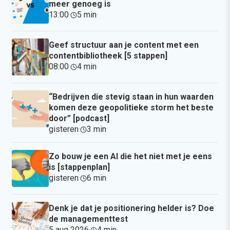
meer genoeg is
13:00
·
5 min
·
Geef structuur aan je content met een
contentbibliotheek [5 stappen]
08:00
·
4 min
·
“Bedrijven die stevig staan in hun waarden
komen deze geopolitieke storm het beste
door” [podcast]
gisteren
·
3 min
·
Zo bouw je een AI die het niet met je eens
is [stappenplan]
gisteren
·
6 min
·
Denk je dat je positionering helder is? Doe
de managementtest
5 aug 2026
·
4 min
·