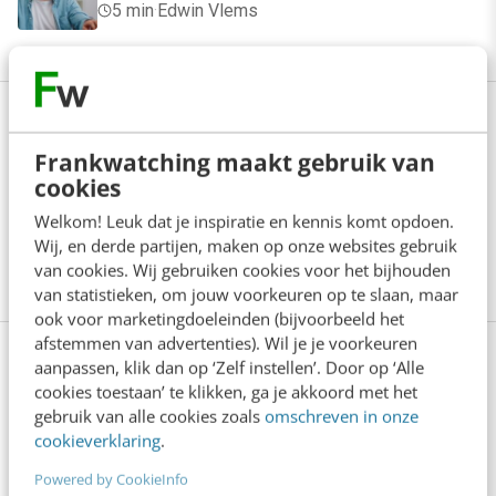
5 min
·
Edwin Vlems
Bekijk deze topics of volg ze via een
NieuwsAlert
Frankwatching maakt gebruik van
cookies
Nederland
Onderzoek
Welkom! Leuk dat je inspiratie en kennis komt opdoen.
Wij, en derde partijen, maken op onze websites gebruik
van cookies. Wij gebruiken cookies voor het bijhouden
Online marketing
Tech
van statistieken, om jouw voorkeuren op te slaan, maar
ook voor marketingdoeleinden (bijvoorbeeld het
afstemmen van advertenties). Wil je je voorkeuren
aanpassen, klik dan op ‘Zelf instellen’. Door op ‘Alle
cookies toestaan’ te klikken, ga je akkoord met het
Lees 11 reacties
Delen
gebruik van alle cookies zoals
omschreven in onze
cookieverklaring
.
Powered by CookieInfo