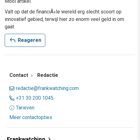
Mooi artikel.
Valt op dat de financiÃ«le wereld erg slecht scoort op
innovatief gebied, terwijl hier zo enorm veel geld in om
gaat.
reply
Reageren
Contact
Redactie
redactie@frankwatching.com
+31 30 200 1045
Tarieven
Meer contactopties
Frankwatching