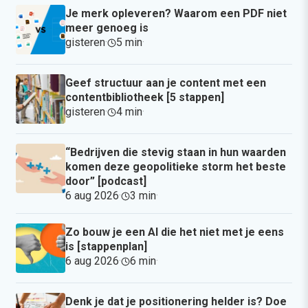
Je merk opleveren? Waarom een PDF niet
meer genoeg is
gisteren
·
5 min
·
Geef structuur aan je content met een
contentbibliotheek [5 stappen]
gisteren
·
4 min
·
“Bedrijven die stevig staan in hun waarden
komen deze geopolitieke storm het beste
door” [podcast]
6 aug 2026
·
3 min
·
Zo bouw je een AI die het niet met je eens
is [stappenplan]
6 aug 2026
·
6 min
·
Denk je dat je positionering helder is? Doe