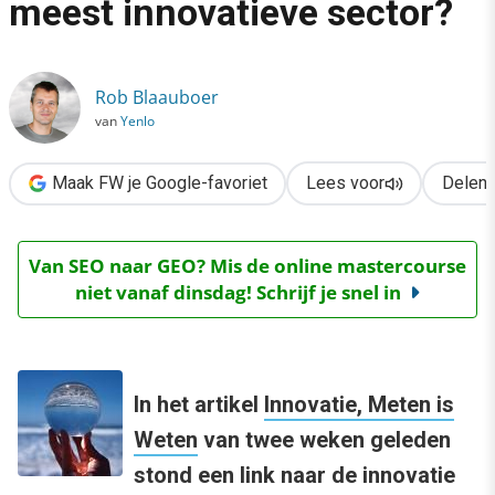
meest innovatieve sector?
›
Innovatie 2009: Wat is de meest innovatieve sector?
Rob Blaauboer
van
Yenlo
Maak FW je Google-favoriet
Lees voor
Delen
Van SEO naar GEO? Mis de online mastercourse
niet vanaf dinsdag! Schrijf je snel in
In het artikel
Innovatie, Meten is
Weten
van twee weken geleden
stond een link naar de innovatie