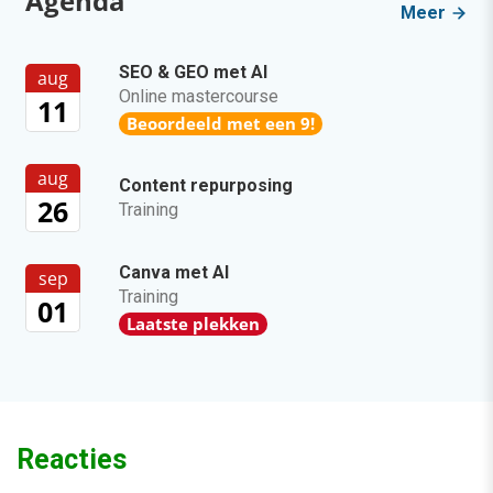
Agenda
Meer
SEO & GEO met AI
aug
Online mastercourse
11
Beoordeeld met een 9!
aug
Content repurposing
26
Training
Canva met AI
sep
Training
01
Laatste plekken
Reacties