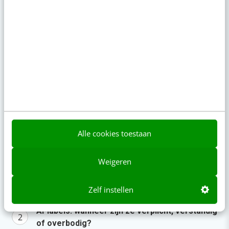
komen deze geopolitieke storm het beste
door” [podcast]
gisteren
·
3 min
·
Zo bouw je een AI die het niet met je eens
is [stappenplan]
gisteren
·
6 min
·
Denk je dat je positionering helder is? Doe
de managementtest
5 aug 2026
·
4 min
·
Alle cookies toestaan
Populair
Weigeren
Je ‘sterke merk’ overleeft geen kwartier met
Zelf instellen
een AI-agent
AI-labels: wanneer zijn ze verplicht, verstandig
of overbodig?