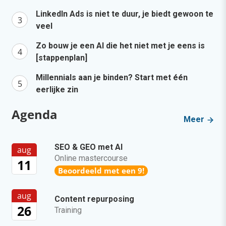
LinkedIn Ads is niet te duur, je biedt gewoon te
veel
Zo bouw je een AI die het niet met je eens is
[stappenplan]
Millennials aan je binden? Start met één
eerlijke zin
Agenda
Meer
SEO & GEO met AI
aug
Online mastercourse
11
Beoordeeld met een 9!
aug
Content repurposing
26
Training