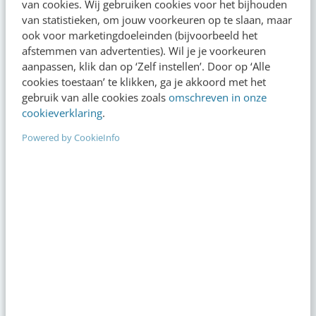
van cookies. Wij gebruiken cookies voor het bijhouden
van statistieken, om jouw voorkeuren op te slaan, maar
Op zoek naar nog meer
ook voor marketingdoeleinden (bijvoorbeeld het
kennis?
afstemmen van advertenties). Wil je je voorkeuren
aanpassen, klik dan op ‘Zelf instellen’. Door op ‘Alle
cookies toestaan’ te klikken, ga je akkoord met het
gebruik van alle cookies zoals
omschreven in onze
cookieverklaring
.
Actueel
Powered by CookieInfo
Je merk opleveren? Waarom een PDF niet
meer genoeg is
13:00
·
5 min
·
Geef structuur aan je content met een
contentbibliotheek [5 stappen]
08:00
·
4 min
·
“Bedrijven die stevig staan in hun waarden