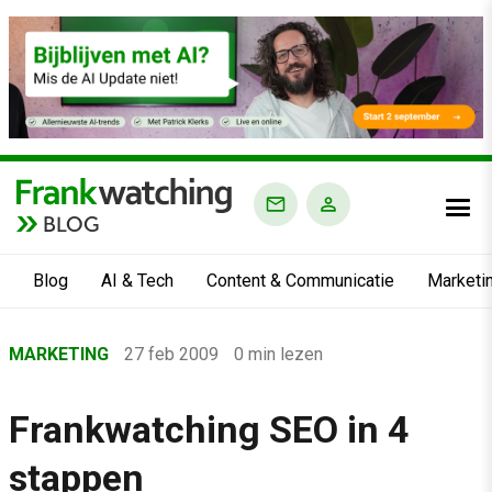
BLOG
Blog
AI & Tech
Content & Communicatie
Marketi
Home
MARKETING
27 feb 2009
0 min lezen
›
Blog
Frankwatching SEO in 4
›
stappen
Marketing