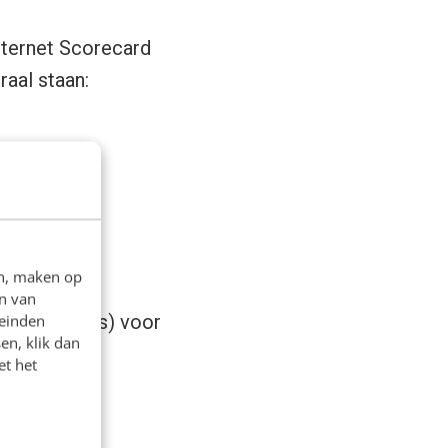
nternet Scorecard
raal staan:
?
e
en, maken op
n van
toren (KPI’s) voor
leinden
en, klik dan
et het