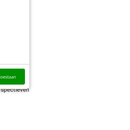
toestaan
erspectieven