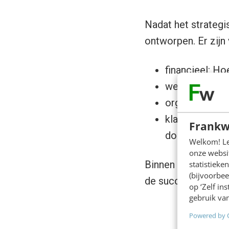
Nadat het strategi
ontworpen. Er zijn
financieel: H
website: Hoe 
organisatie: H
klant: Hoe be
Frankw
doelgroepen/k
Welkom! Leu
onze websit
Binnen deze vier 
statistiek
(bijvoorbee
de succesfactoren
op ‘Zelf in
gebruik van
Powered by 