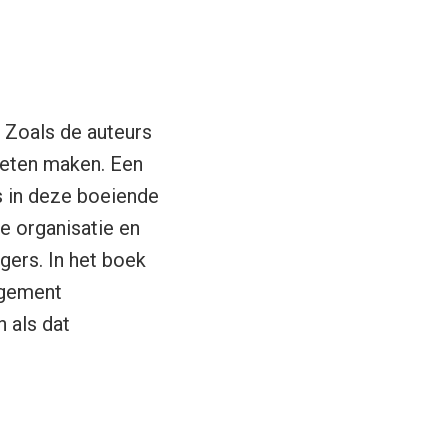
. Zoals de auteurs
oeten maken. Een
es in deze boeiende
de organisatie en
agers. In het boek
agement
n als dat