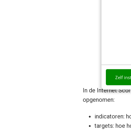
Zelf ins
In de Internet Sco
opgenomen:
indicatoren: 
targets: hoe h