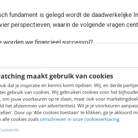
sch fundament is gelegd wordt de daadwerkelijke I
 vier perspectieven, waarin de volgende vragen cent
oe worden we financieel succesvol?
ontwikkelen en beheren we een effectieve website
oe creëren we een effectieve internetorganisatie?
reiken we onze doelgroepen en hoe stellen we onz
atching maakt gebruik van cookies
lanten tevreden?
k dat je inspiratie en kennis komt opdoen. Wij, en derde partij
es gebruik van cookies. Wij gebruiken cookies voor het bijhoude
perspectieven worden de meest kenmerkende indica
en, om jouw voorkeuren op te slaan, maar ook voor marketingdoe
ld het afstemmen van advertenties). Wil je je voorkeuren aanpass
 beschreven.
stellen’. Door op ‘Alle cookies toestaan’ te klikken, ga je akkoord m
 alle cookies zoals
omschreven in onze cookieverklaring
.
CookieInfo