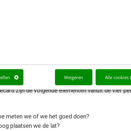
Vier perspectieven van Internet Scorecard (Bron: Jungle Minds)
tellen
Weigeren
Alle cookies 
recard zijn de volgende elementen vanuit de vier p
hoe meten we of we het goed doen?
oog plaatsen we de lat?