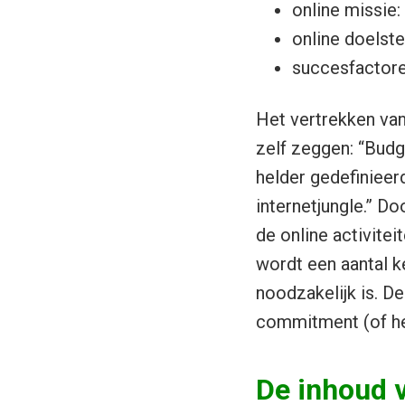
online missie
online doelste
succesfactore
Het vertrekken vanu
zelf zeggen: “Budg
helder gedefinieer
internetjungle.” Do
de online activitei
wordt een aantal 
noodzakelijk is. De
commitment (of het
De inhoud v