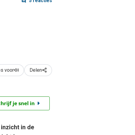
5 reacties
s voor
Delen
ijf je snel in
inzicht in de