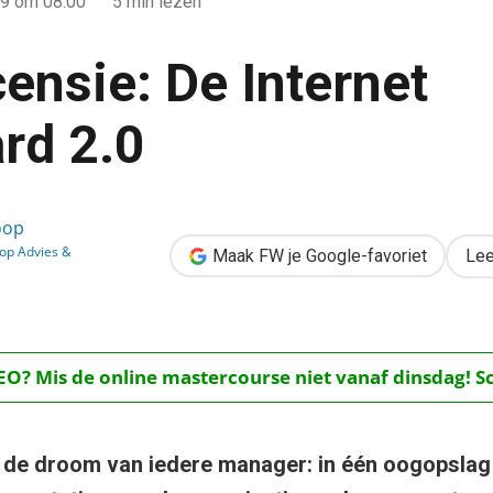
09
om 08:00
5 min lezen
ensie: De Internet
rd 2.0
t Scorecard 2.0
oop
op Advies &
Maak FW je Google-favoriet
Lee
O? Mis de online mastercourse niet vanaf dinsdag! Schr
s de droom van iedere manager: in één oogopslag 