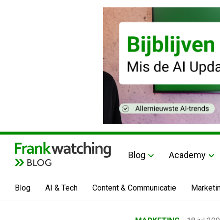
Blog
Academy
BLOG
Blog
AI & Tech
Content & Communicatie
Marketi
Home