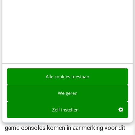
user generatied congtent van het publiek
(
MeOnTV
en Mobypicture) zal geïntegreerd
gaan worden.
Verder zal er een Voetbal LIVE pagina
gelanceerd worden, met standen,
tussenstanden etc. Bijzonder is ook
50 Jaar
Studio Sport
. Tot slot is er de Philips netTV.
Alle cookies toestaan
Philips reguleert de openingspagina maar
Stekelenburg vindt het maar niks dat de kijker
Weigeren
zelf niet kan bookmarken. Daarom biedt men
een alternatief voor deze kijkers op
Zelf instellen
https://tv.nos.nl
. Ook andere tv-producenten en
game consoles komen in aanmerking voor dit