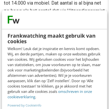
tot 14.000 via mobiel. Dat aantal is al bijna net
zo hoog als het aantal dat via Uitzendinggemist
wordt opgevraagd. Ineens zie je nu ook in de
lijst met meest bezochte sites de mobiele site
op nummer 15 verschijnen, hoger dan
Frankwatching maakt gebruik van
cookies
bijvoorbeeld de portals van de omroepen. Dit
Welkom! Leuk dat je inspiratie en kennis komt opdoen.
terwijl een deel van het mobiele verkeer nog
Wij, en derde partijen, maken op onze websites gebruik
niet gemeten kan worden. “Kortom: mobiel is
van cookies. Wij gebruiken cookies voor het bijhouden
van statistieken, om jouw voorkeuren op te slaan, maar
booming”, aldus Stekelenburg.
ook voor marketingdoeleinden (bijvoorbeeld het
afstemmen van advertenties). Wil je je voorkeuren
aanpassen, klik dan op ‘Zelf instellen’. Door op ‘Alle
cookies toestaan’ te klikken, ga je akkoord met het
gebruik van alle cookies zoals
omschreven in onze
cookieverklaring
.
Powered by CookieInfo