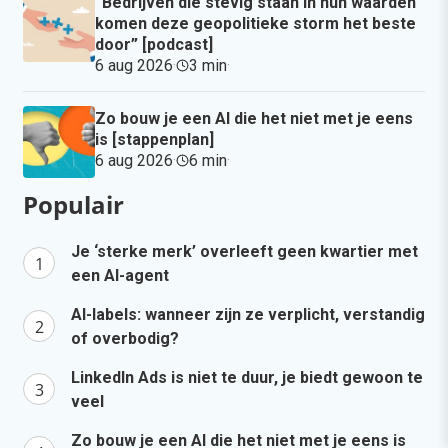
“Bedrijven die stevig staan in hun waarden
komen deze geopolitieke storm het beste
door” [podcast]
6 aug 2026
·
3 min
·
Zo bouw je een AI die het niet met je eens
is [stappenplan]
6 aug 2026
·
6 min
·
Populair
Je ‘sterke merk’ overleeft geen kwartier met
een AI-agent
AI-labels: wanneer zijn ze verplicht, verstandig
of overbodig?
LinkedIn Ads is niet te duur, je biedt gewoon te
veel
Zo bouw je een AI die het niet met je eens is