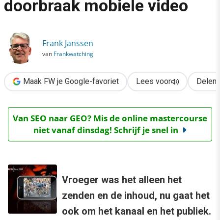
doorbraak mobiele video
›
NOS: 2009 is jaar van doorbraak mobiele video
Frank Janssen
van
Frankwatching
Maak FW je Google-favoriet
Lees voor
Delen
Van SEO naar GEO? Mis de online mastercourse
niet vanaf dinsdag! Schrijf je snel in
Vroeger was het alleen het
zenden en de inhoud, nu gaat het
ook om het kanaal en het publiek.