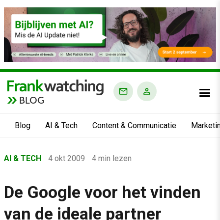
BLOG
Blog
AI & Tech
Content & Communicatie
Marketi
Home
AI & TECH
4 okt 2009
4 min lezen
›
Blog
De Google voor het vinden
›
van de ideale partner
AI & Tech