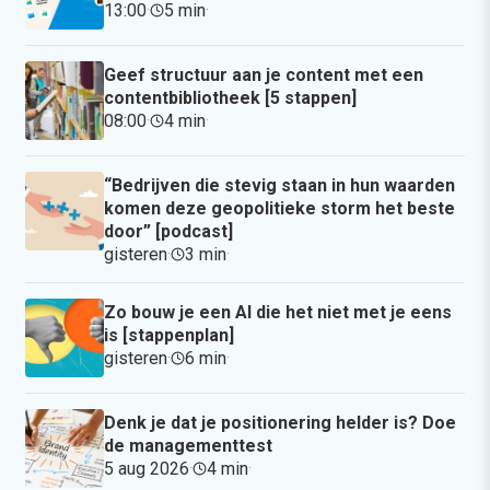
13:00
·
5 min
·
Geef structuur aan je content met een
contentbibliotheek [5 stappen]
08:00
·
4 min
·
“Bedrijven die stevig staan in hun waarden
komen deze geopolitieke storm het beste
door” [podcast]
gisteren
·
3 min
·
Zo bouw je een AI die het niet met je eens
is [stappenplan]
gisteren
·
6 min
·
Denk je dat je positionering helder is? Doe
de managementtest
5 aug 2026
·
4 min
·