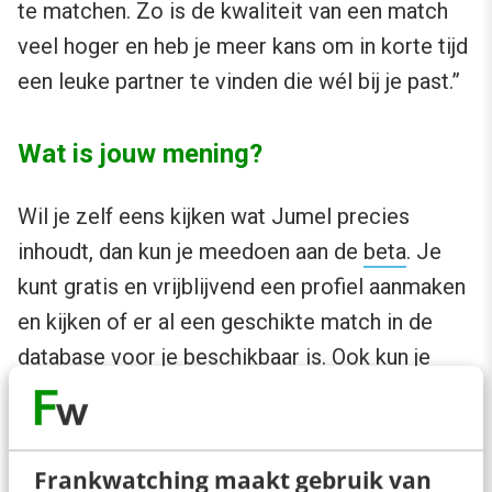
te matchen. Zo is de kwaliteit van een match
veel hoger en heb je meer kans om in korte tijd
een leuke partner te vinden die wél bij je past.”
Wat is jouw mening?
Wil je zelf eens kijken wat Jumel precies
inhoudt, dan kun je meedoen aan de
beta
. Je
kunt gratis en vrijblijvend een profiel aanmaken
en kijken of er al een geschikte match in de
database voor je beschikbaar is. Ook kun je
helpen met het verder ontwikkelen van de
dienst door je feedback te geven.
Frankwatching maakt gebruik van
Tot slot ben ik benieuwd naar jullie mening over