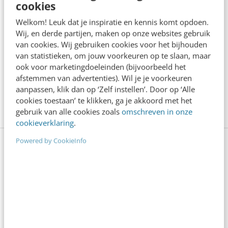
cookies
dit initiatief: heeft Jumel met deze Google-
Welkom! Leuk dat je inspiratie en kennis komt opdoen.
gerichte aanpak kans van slagen in de volle
Wij, en derde partijen, maken op onze websites gebruik
van cookies. Wij gebruiken cookies voor het bijhouden
markt van relatiewebsites? Kennen jullie zelf
van statistieken, om jouw voorkeuren op te slaan, maar
andere nieuwe diensten of cases die ook van
ook voor marketingdoeleinden (bijvoorbeeld het
afstemmen van advertenties). Wil je je voorkeuren
deze principes gebruik maken? Laat het ons
aanpassen, klik dan op ‘Zelf instellen’. Door op ‘Alle
weten in de reacties onder dit artikel!
cookies toestaan’ te klikken, ga je akkoord met het
gebruik van alle cookies zoals
omschreven in onze
cookieverklaring
.
Powered by CookieInfo
Versterk je persoonlijk LinkedIn-
profiel
Met je privéprofiel kun je werken aan (personal)
branding (maar ook leadgeneratie en andere