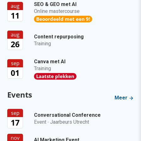
SEO & GEO met AI
aug
Online mastercourse
11
Beoordeeld met een 9!
aug
Content repurposing
26
Training
Canva met AI
sep
Training
01
Laatste plekken
Events
Meer
sep
Conversational Conference
17
Event
·
Jaarbeurs Utrecht
nov
AI Marketing Event