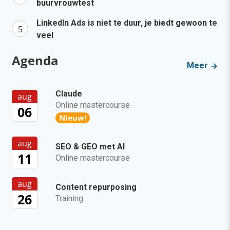
buurvrouwtest
LinkedIn Ads is niet te duur, je biedt gewoon te
veel
Agenda
Meer
Claude
aug
Online mastercourse
06
Nieuw!
aug
SEO & GEO met AI
11
Online mastercourse
aug
Content repurposing
26
Training