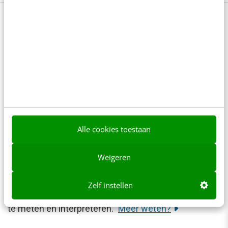
Opleiding Social media: over
marketing, advertising & analytics
Wil jij een sterke social strategie opzetten? En
nieuwe leads en klanten vinden via kanalen als
Instagram, Facebook en LinkedIn? Leer in 6 dagen de
basis van socialmedia-marketing, -advertising en -
Alle cookies toestaan
analytics in onze opleiding Social media. Hierin krijg
je handvatten om de juiste social KPI´s te
Weigeren
formuleren, je naamsbekendheid en bereik te
Zelf instellen
vergroten (zowel paid als organisch) en je resultaten
te meten en interpreteren.
Meer weten?