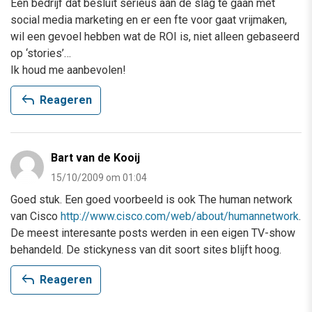
Een bedrijf dat besluit serieus aan de slag te gaan met
social media marketing en er een fte voor gaat vrijmaken,
wil een gevoel hebben wat de ROI is, niet alleen gebaseerd
op ‘stories’…
Ik houd me aanbevolen!
reply
Reageren
Bart van de Kooij
15/10/2009 om 01:04
Goed stuk. Een goed voorbeeld is ook The human network
van Cisco
http://www.cisco.com/web/about/humannetwork
.
De meest interesante posts werden in een eigen TV-show
behandeld. De stickyness van dit soort sites blijft hoog.
reply
Reageren