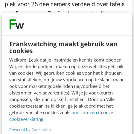
plek voor 25 deelnemers verdeeld over tafels
van 5 personen. Er zijn al een aantal diners
georganiseerd en die bleken een succes. En
ook de financiële doelstelling is gerealiseerd:
het verhogen van de omzet door een nieuwe
Frankwatching maakt gebruik van
cookies
klantenkring aan te boren.
Welkom! Leuk dat je inspiratie en kennis komt opdoen.
Wij, en derde partijen, maken op onze websites gebruik
van cookies. Wij gebruiken cookies voor het bijhouden
van statistieken, om jouw voorkeuren op te slaan, maar
ook voor marketingdoeleinden (bijvoorbeeld het
afstemmen van advertenties). Wil je je voorkeuren
aanpassen, klik dan op ‘Zelf instellen’. Door op ‘Alle
cookies toestaan’ te klikken, ga je akkoord met het
gebruik van alle cookies zoals
omschreven in onze
cookieverklaring
.
Powered by CookieInfo