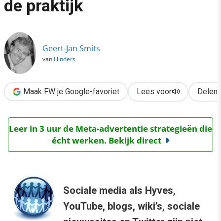
de praktijk
›
Social media marketing in de praktijk
Geert-Jan Smits
van
Flinders
Maak FW je Google-favoriet
Lees voor
Delen
Leer in 3 uur de Meta-advertentie strategieën die
écht werken. Bekijk direct
Sociale media als Hyves,
YouTube, blogs, wiki’s, sociale