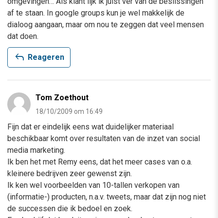
omgevingen… Als klant lijk ik juist ver van de beslissingen
af te staan. In google groups kun je wel makkelijk de
dialoog aangaan, maar om nou te zeggen dat veel mensen
dat doen.
reply
Reageren
Tom Zoethout
18/10/2009 om 16:49
Fijn dat er eindelijk eens wat duidelijker materiaal
beschikbaar komt over resultaten van de inzet van social
media marketing.
Ik ben het met Remy eens, dat het meer cases van o.a.
kleinere bedrijven zeer gewenst zijn.
Ik ken wel voorbeelden van 10-tallen verkopen van
(informatie-) producten, n.a.v. tweets, maar dat zijn nog niet
de successen die ik bedoel en zoek.